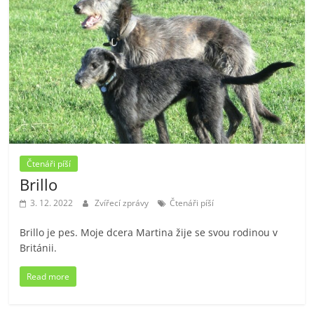
Čtenáři píší
Brillo
3. 12. 2022
Zvířecí zprávy
Čtenáři píší
Brillo je pes. Moje dcera Martina žije se svou rodinou v
Británii.
Read more