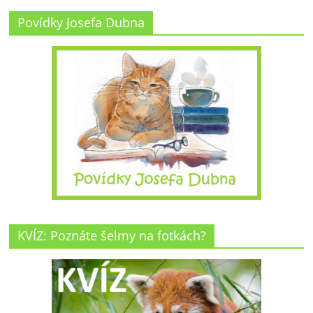
Povídky Josefa Dubna
KVÍZ: Poznáte šelmy na fotkách?