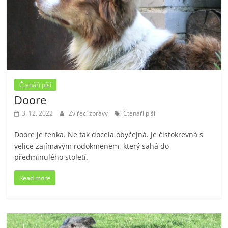
Čtenáři píší
Doore
3. 12. 2022
Zvířecí zprávy
Čtenáři píší
Doore je fenka. Ne tak docela obyčejná. Je čistokrevná s
velice zajímavým rodokmenem, který sahá do
předminulého století.
Read more