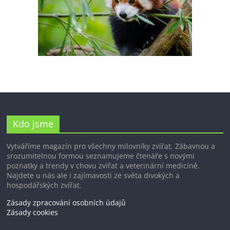
Kdo jsme
Vytváříme magazín pro všechny milovníky zvířat. Zábavnou a
srozumitelnou formou seznamujeme čtenáře s novými
poznatky a trendy v chovu zvířat a veterinární medicíně.
Najdete u nás ale i zajímavosti ze světa divokých a
hospodářských zvířat.
Zásady zpracování osobních údajů
Zásady cookies