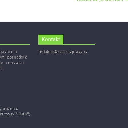
Kontakt
ábavnou a
redakce@zvirecizpravy.cz
ými poznatky a
e u nás ale i
t.
vyhrazena.
Press
(v češtině).