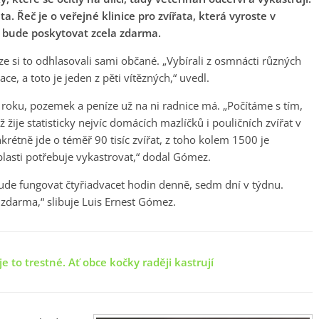
a. Řeč je o veřejné klinice pro zvířata, která vyroste v
 bude poskytovat zcela zdarma.
 si to odhlasovali sami občané. „Vybírali z osmnácti různých
ce, a toto je jeden z pěti vítězných,“ uvedl.
 roku, pozemek a peníze už na ni radnice má. „Počítáme s tím,
ž žije statisticky nejvíc domácích mazlíčků i pouličních zvířat v
nkrétně jde o téměř 90 tisíc zvířat, z toho kolem 1500 je
lasti potřebuje vykastrovat,“ dodal Gómez.
a bude fungovat čtyřiadvacet hodin denně, sedm dní v týdnu.
zdarma,“ slibuje Luis Ernest Gómez.
je to trestné. Ať obce kočky raději kastrují