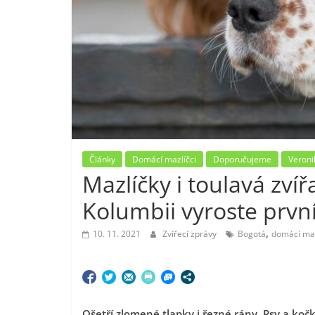
Články
Domácí mazlíčci
Doporučujeme
Veroni
Mazlíčky i toulavá zvíř
Kolumbii vyroste prvn
,
10. 11. 2021
Zvířecí zprávy
Bogotá
domácí maz
Ošetří zlomené tlapky i řezné rány. Psy a kočky,