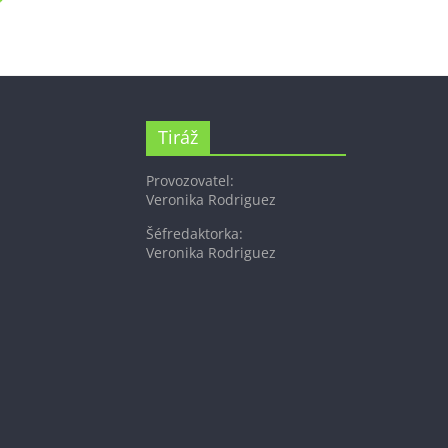
Tiráž
Provozovatel:
Veronika Rodriguez
Šéfredaktorka:
Veronika Rodriguez