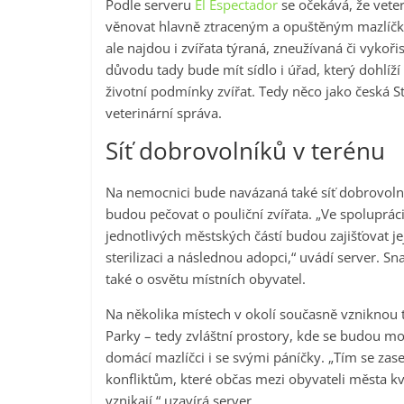
Podle serveru
El Espectador
se očekává, že vete
věnovat hlavně ztraceným a opuštěným mazlíč
ale najdou i zvířata týraná, zneužívaná či vykoři
důvodu tady bude mít sídlo i úřad, který dohlíží
životní podmínky zvířat. Tedy něco jako česká St
veterinární správa.
Síť dobrovolníků v terénu
Na nemocnici bude navázaná také síť dobrovolní
budou pečovat o pouliční zvířata. „Ve spolupráci
jednotlivých městských částí budou zajišťovat je
sterilizaci a následnou adopci,“ uvádí server. Sn
také o osvětu místních obyvatel.
Na několika místech v okolí současně vzniknou 
Parky – tedy zvláštní prostory, kde se budou m
domácí mazlíčci i se svými páníčky. „Tím se zas
konfliktům, které občas mezi obyvateli města kv
vznikají,“ uzavírá server.