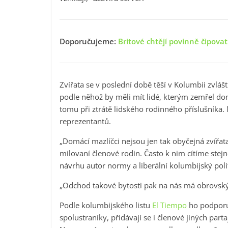
Doporučujeme:
Britové chtějí povinně čipova
Zvířata se v poslední době těší v Kolumbii zvláš
podle něhož by měli mít lidé, kterým zemřel dom
tomu při ztrátě lidského rodinného příslušníka.
reprezentantů.
„Domácí mazlíčci nejsou jen tak obyčejná zvířat
milovaní členové rodin. Často k nim cítíme ste
návrhu autor normy a liberální kolumbijský poli
„Odchod takové bytosti pak na nás má obrovský
Podle kolumbijského listu
El Tiempo
ho podporuj
spolustraníky, přidávají se i členové jiných partaj