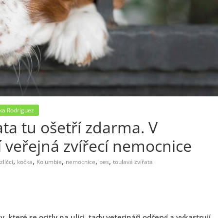
ka Rodriguez
ata tu ošetří zdarma. V
í veřejná zvířecí nemocnice
,
,
,
,
,
líčci
kočka
Kolumbie
nemocnice
pes
toulavá zvířata
 které se ocitly na ulici, tady veterináři odčerví a vykastrují.