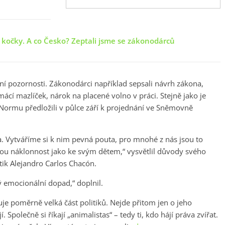
t kočky. A co Česko? Zeptali jsme se zákonodárců
tní pozornosti. Zákonodárci například sepsali návrh zákona,
ácí mazlíček, nárok na placené volno v práci. Stejně jako je
 Normu předložili v půlce září k projednání ve Sněmovně
a. Vytváříme si k nim pevná pouta, pro mnohé z nás jsou to
jnou náklonnost jako ke svým dětem,“ vysvětlil důvody svého
tik Alejandro Carlos Chacón.
 emocionální dopad,“ doplnil.
e poměrně velká část politiků. Nejde přitom jen o jeho
í. Společně si říkají „animalistas“ – tedy ti, kdo hájí práva zvířat.