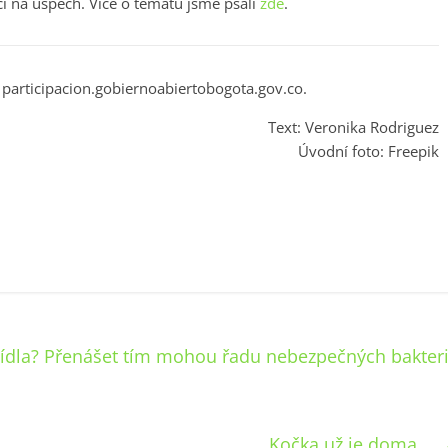
 na úspěch. Více o tématu jsme psali
zde
.
b participacion.gobiernoabiertobogota.gov.co.
Text: Veronika Rodriguez
Úvodní foto: Freepik
jídla? Přenášet tím mohou řadu nebezpečných bakteri
Kočka už je doma…