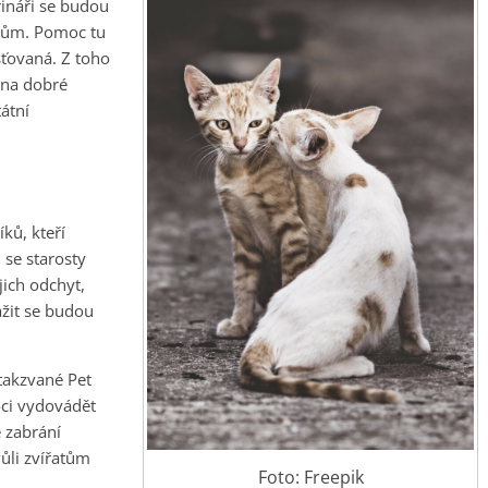
rináři se budou
kům. Pomoc tu
sťovaná. Z toho
 na dobré
átní
ků, kteří
 se starosty
jich odchyt,
ažit se budou
takzvané Pet
oci vydovádět
e zabrání
ůli zvířatům
Foto: Freepik