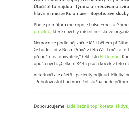
Útočiště tu najdou i týraná a zneužívaná zvířat
hlavním městě Kolumbie – Bogotě. Své služby
Podle primátora metropole Luise Ernesta Gómeze
projektů
, které navrhly místní neziskové organiza
Nemocnice podle něj začne léčit během příštího
že bude stát v Bosa. Právě v této části města toti
přepočtu na obyvatele,“ řekl listu
El Tiempo
. Ko
opuštěných. „Celkem 8445 psů a koček v této ob
Veterináři ale ošetří i pacienty odjinud. Klinik
„Pohotovostní i nemocniční služba bude přitom 
Doporučujeme:
Lidé běžně topí koťata, i když 