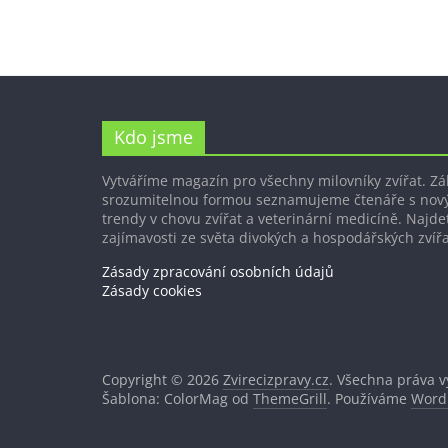
Kdo jsme
Vytváříme magazín pro všechny milovníky zvířat. Z
srozumitelnou formou seznamujeme čtenáře s nov
trendy v chovu zvířat a veterinární medicíně. Najdet
zajímavosti ze světa divokých a hospodářských zvířa
Zásady zpracování osobních údajů
Zásady cookies
Copyright © 2026
Zvirecizpravy.cz
. Všechna práva 
Šablona: ColorMag od
ThemeGrill
. Používáme
Word