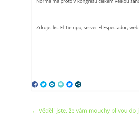
Norma má proto v kongresu celkem velkou šanci
Zdroje: list El Tiempo, server El Espectador, we
←
Věděli jste, že vám mouchy plivou do 