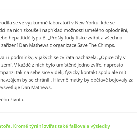
arodila se ve výzkumné laboratoři v New Yorku, kde se
ci na nich zkoušeli například možnosti umělého oplodnění,
ebo hepatitidě typu B. „Prošly tudy tisíce zvířat a všechna
 zařízení Dan Mathews z organizace Save The Chimps.
li i podmínky, v jakých se zvířata nacházela. „Opice žily v
d zemí. V každé z nich bylo umístěné jedno zvíře, naprosto
panzi tak na sebe sice viděli, fyzický kontakt spolu ale mít
 navzájem by se chránili. Hlavně matky by obětavě bojovaly za
 vysvětluje Dan Mathews.
vého života.
toře. Kromě týrání zvířat také falšovala výsledky