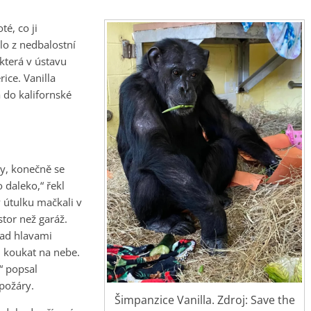
té, co ji
lo z nedbalostní
 která v ústavu
ice. Vanilla
 do kalifornské
ly, konečně se
o daleko,“ řekl
 útulku mačkali v
tor než garáž.
ad hlavami
i koukat na nebe.
“ popsal
 požáry.
Šimpanzice Vanilla. Zdroj: Save the