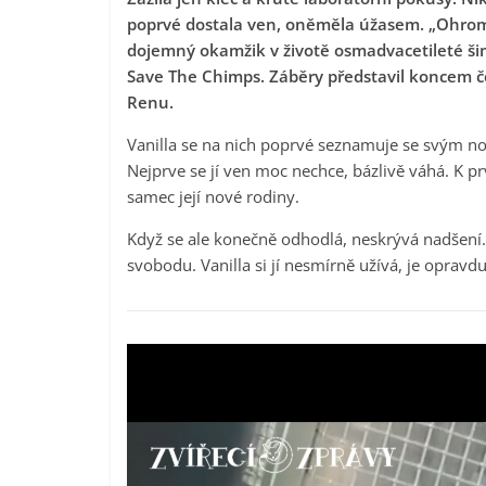
poprvé dostala ven, oněměla úžasem. „Ohrome
dojemný okamžik v životě osmadvacetileté ši
Save The Chimps. Záběry představil koncem č
Renu.
Vanilla se na nich poprvé seznamuje se svým n
Nejprve se jí ven moc nechce, bázlivě váhá. K pr
samec její nové rodiny.
Když se ale konečně odhodlá, neskrývá nadšení. 
svobodu. Vanilla si jí nesmírně užívá, je opravdu
Video
přehrávač