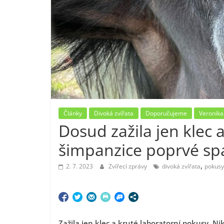
Články
Divoká zvířata
Doporučujeme
Veronika
Dosud zažila jen klec
šimpanzice poprvé spa
,
2. 7. 2023
Zvířecí zprávy
divoká zvířata
pokusy
Zažila jen klec a kruté laboratorní pokusy. Ni