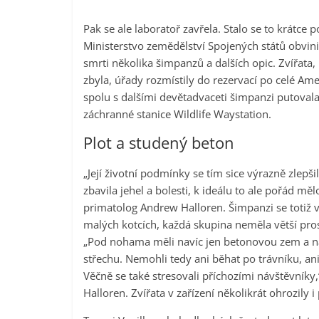
Pak se ale laboratoř zavřela. Stalo se to krátce po
Ministerstvo zemědělství Spojených států obvini
smrti několika šimpanzů a dalších opic. Zvířata,
zbyla, úřady rozmístily do rezervací po celé Amer
spolu s dalšími devětadvaceti šimpanzi putovala
záchranné stanice Wildlife Waystation.
Plot a studený beton
„Její životní podmínky se tím sice výrazně zlepši
zbavila jehel a bolesti, k ideálu to ale pořád měl
primatolog Andrew Halloren. Šimpanzi se totiž v
malých kotcích, každá skupina neměla větší pros
„Pod nohama měli navíc jen betonovou zem a n
střechu. Nemohli tedy ani běhat po trávníku, an
Věčně se také stresovali příchozími návštěvníky,
Halloren. Zvířata v zařízení několikrát ohrozily i