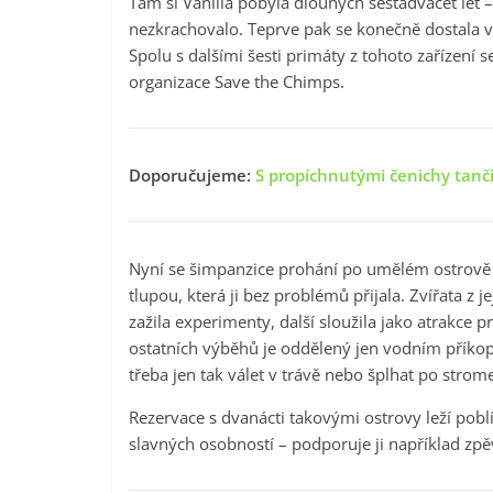
Tam si Vanilla pobyla dlouhých šestadvacet let 
nezkrachovalo. Teprve pak se konečně dostala v
Spolu s dalšími šesti primáty z tohoto zařízení se
organizace Save the Chimps.
Doporučujeme:
S propíchnutými čenichy tanč
Nyní se šimpanzice prohání po umělém ostrově 
tlupou, která ji bez problémů přijala. Zvířata z
zažila experimenty, další sloužila jako atrakce p
ostatních výběhů je oddělený jen vodním příkop
třeba jen tak válet v trávě nebo šplhat po stro
Rezervace s dvanácti takovými ostrovy leží pobl
slavných osobností – podporuje ji například z