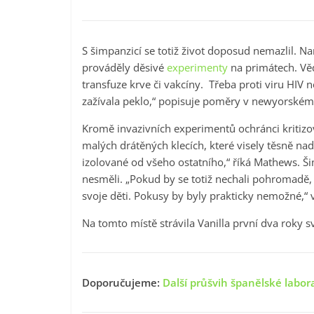
S šimpanzicí se totiž život doposud nemazlil. N
prováděly děsivé
experimenty
na primátech. Věd
transfuze krve či vakcíny. Třeba proti viru HIV n
zažívala peklo,“ popisuje poměry v newyorském
Kromě invazivních experimentů ochránci kritizova
malých drátěných klecích, které visely těsně na
izolované od všeho ostatního,“ říká Mathews. Šim
nesměli. „Pokud by se totiž nechali pohromadě,
svoje děti. Pokusy by byly prakticky nemožné,“
Na tomto místě strávila Vanilla první dva roky s
Doporučujeme:
Další průšvih španělské labora