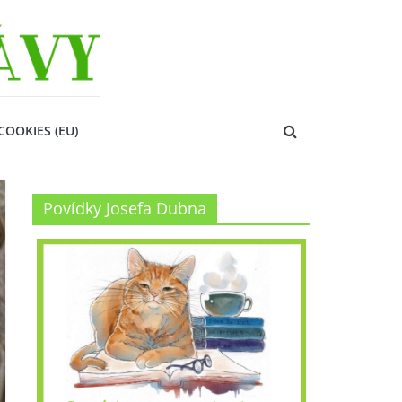
COOKIES (EU)
Povídky Josefa Dubna