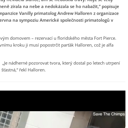
ně zírala na nebe a nedokázala se ho nabažit,“ popisuje
mpanzice Vanilly primatolog Andrew Halloren z organizace
ervna na sympoziu Americké společnosti primatologů v
ovým domovem – rezervací u floridského města Fort Pierce.
vnímu kroku ji musí popostrčit parťák Halloren, což je alfa
„Je nádherné pozorovat tvora, který dostal po letech utrpení
 šťastná,“ řekl Halloren.