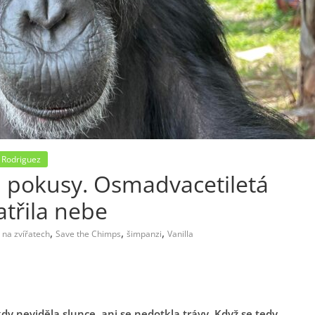
 Rodriguez
 a pokusy. Osmadvacetiletá
třila nebe
,
,
,
 na zvířatech
Save the Chimps
šimpanzi
Vanilla
kdy neviděla slunce, ani se nedotkla trávy. Když se tedy