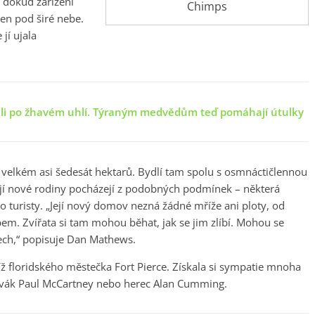
– dokud zařízení
Chimps
en pod širé nebe.
 jí ujala
ili po žhavém uhlí. Týraným medvědům teď pomáhají útulky
velkém asi šedesát hektarů. Bydlí tam spolu s osmnáctičlennou
 její nové rodiny pocházejí z podobných podmínek – některá
ro turisty. „Její nový domov nezná žádné mříže ani ploty, od
em. Zvířata si tam mohou běhat, jak se jim zlíbí. Mohou se
mech,“ popisuje Dan Mathews.
íž floridského městečka Fort Pierce. Získala si sympatie mnoha
pěvák Paul McCartney nebo herec Alan Cumming.