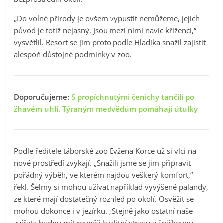
„Do volné přírody je ovšem vypustit nemůžeme, jejich
původ je totiž nejasný. Jsou mezi nimi navíc kříženci,“
vysvětlil. Resort se jim proto podle Hladíka snažil zajistit
alespoň důstojné podmínky v zoo.
Doporučujeme:
S propíchnutými čenichy tančili po
žhavém uhlí. Týraným medvědům pomáhají útulky
Podle ředitele táborské zoo Evžena Korce už si vlci na
nové prostředí zvykají. „Snažili jsme se jim připravit
pořádný výběh, ve kterém najdou veškerý komfort,“
řekl. Šelmy si mohou užívat například vyvýšené palandy,
ze které mají dostatečný rozhled po okolí. Osvěžit se
mohou dokonce i v jezírku. „Stejně jako ostatní naše
zvířata budou mít rovněž kvalitní stravu a špičkovou