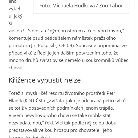
ého
Foto: Michaela Hodková / Zoo Tábor
výběh
u, jaký
si
zaslouží. S dostatečným prostorem a čerstvou trávou,“
komentuje osud pětice šelem náměstek pražského
primátora Jiří Pospíšil (TOP 09). Současně připomíná, že
případ vlků z Řepí je jen dalším potvrzením toho, že
mnoho druhů zvířat by se nemělo u soukromníků vůbec
chovat.
Křížence vypustit nelze
Totéž si myslí i šéf resortu životního prostředí Petr
Hladík (KDU-ČSL). „Zvířata, jako je odebraná pětice vlků,
se totiž v dosavadních podmínkách jenom trápila.
Vlivem nevyhovujícího chovu se také mohla stát
nezvladatelnou,“ řekl. Vlci tak podle něj celou dobu
představovali velkou hrozbu pro chovatele i jeho
bezprostřední okolí.