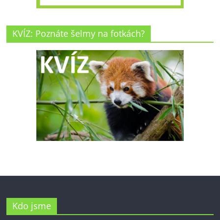
KVÍZ: Poznáte šelmy na fotkách?
Kdo jsme