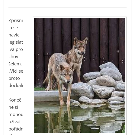
Zpřísni
la se
navíc
legislat
iva pro
chov
šelem.
„Vlci se
proto
dočkali
.
Koneč
ně si
mohou
užívat
pořádn