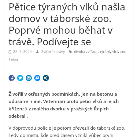
Pětice týraných vlků našla
domov v táborské zoo.
Poprvé mohou běhat v
trávě. Podívejte se
,
,
,
22. 7. 2024
Zvířecí zprávy
divoká zvířata
týrání
vlci
zoo
Tábor
Živořili v otřesných podmínkách. Jen na betonu a
udusané hlíně. Veterináři proto pětici vlků a jejich
kříženců z malého dvorku v pražských Řepích
odebrali.
V doprovodu policie je potom převezli do táborské zoo.
Tedy do místa, kde před časem vznikl vůbec první