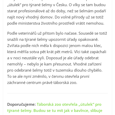
„útulek“ pro týrané šelmy v Česku. O vlky se tam budou
starat profesionálové až do doby, než se šelmám podaří
najít nový vhodný domov. Do volné přírody už se totiž
podle ministerstva životního prostředí vrátit nemohou.
Podle veterinářů už přitom bylo načase. Sousedé se totiž
snažili na týrané šelmy upozornit úřady opakovaně.
Zvířata podle nich měla k dispozici jenom malou klec,
která měřila sotva pět krát pět metrů. Vlci také zapáchali
a v noci neustále vyli. Doposud je ale úřady odebrat
nemohly – nebylo je kam přesunout. Vhodné zařízení
pro odebrané šelmy totiž v tuzemsku dlouho chybělo.
To se ale nyní změnilo, v červnu otevřela první
záchranné centrum právě táborská zoo.
Doporučujeme:
Táborská zoo otevřela „útulek“ pro
týrané šelmy. Budou se tu mít jak v bavlnce, slibuje