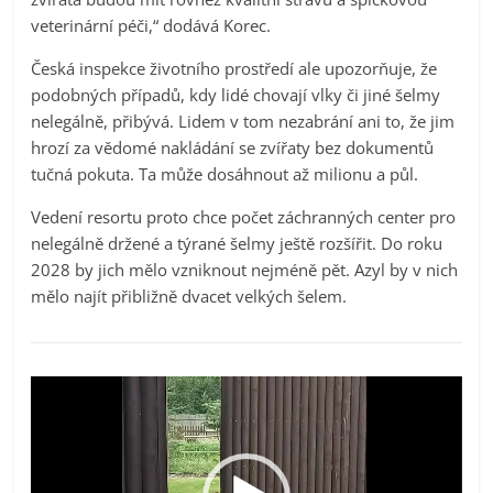
veterinární péči,“ dodává Korec.
Česká inspekce životního prostředí ale upozorňuje, že
podobných případů, kdy lidé chovají vlky či jiné šelmy
nelegálně, přibývá. Lidem v tom nezabrání ani to, že jim
hrozí za vědomé nakládání se zvířaty bez dokumentů
tučná pokuta. Ta může dosáhnout až milionu a půl.
Vedení resortu proto chce počet záchranných center pro
nelegálně držené a týrané šelmy ještě rozšířit. Do roku
2028 by jich mělo vzniknout nejméně pět. Azyl by v nich
mělo najít přibližně dvacet velkých šelem.
Video
přehrávač