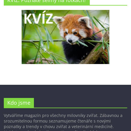
Kdo jsme
Vytváříme magazín pro všechny milovníky zvířat. Zábavnou a
srozumitelnou formou seznamujeme čtenáře s novými
poznatky a trendy v chovu zvířat a veterinární medicíně.