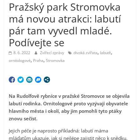
Pražský park Stromovka
má novou atrakci: labutí
pár tam vyvedl mladé.
Podívejte se
,
,
8. 6. 2022
Zvířecí zprávy
divoká zvířata
labutě
,
,
ornitologové
Praha
Stromovka
Na Rudolfově rybníce v pražské Stromovce se objevila
labutí rodinka. Ornitologové proto vyzývají obyvatele
hlavního města i okolí, aby jim pomohli tyto ptáky
znovu sečíst.
Jejich péče je naprosto příkladná: labutí máma
mláďatům ukazuje, jak si nejlépe zajistit něco k snědku,