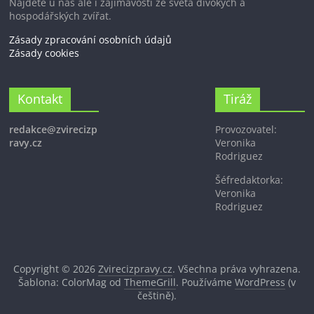
Najdete u nás ale i zajímavosti ze světa divokých a
hospodářských zvířat.
Zásady zpracování osobních údajů
Zásady cookies
Kontakt
Tiráž
redakce@zvirecizp
Provozovatel:
ravy.cz
Veronika
Rodriguez
Šéfredaktorka:
Veronika
Rodriguez
Copyright © 2026
Zvirecizpravy.cz
. Všechna práva vyhrazena.
Šablona: ColorMag od
ThemeGrill
. Používáme
WordPress
(v
češtině).