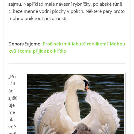
zájmu. Například malé návesní rybníčky, polabské tůně
či bezejmenné vodní plochy v polích. Některé páry proto
mohou uniknout pozornosti.
Doporučujeme:
Proč nekrmit labutě rohlíkem? Mohou
kvůli tomu přijít až o křídlo
„Při
sčít
ání
zjišť
uje
me
hla
vně
poč