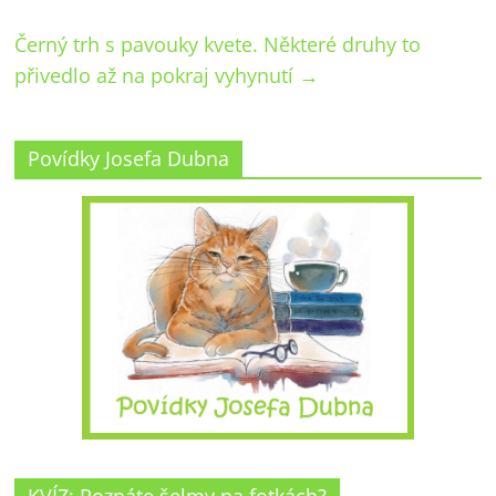
Černý trh s pavouky kvete. Některé druhy to
přivedlo až na pokraj vyhynutí
→
Povídky Josefa Dubna
KVÍZ: Poznáte šelmy na fotkách?