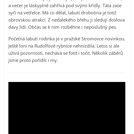
a večer je láskyplně zahřívá pod svými křídly. Táta zase
syčí na vetřelce. Má co dělat, labutí drobotina je totiž
obrovskou atrakcí. Z nedalekého břehu ji sledují doslova
davy lidí. Občas se k nim rozběhne i neposlušný pes.
Početná labutí rodinka je v pražské Stromovce novinkou.
Ještě loni na Rudolfově rybníce nehnízdila. Letos si ale
užívá pozornosti, nechává se fotit i točit. Několik záběrů
jsme proto pořídili i my.