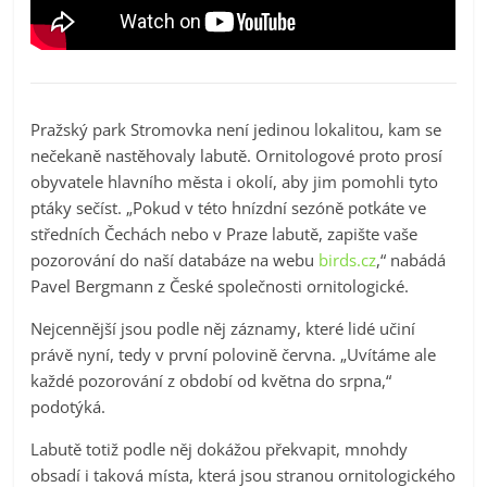
Pražský park Stromovka není jedinou lokalitou, kam se
nečekaně nastěhovaly labutě. Ornitologové proto prosí
obyvatele hlavního města i okolí, aby jim pomohli tyto
ptáky sečíst. „Pokud v této hnízdní sezóně potkáte ve
středních Čechách nebo v Praze labutě, zapište vaše
pozorování do naší databáze na webu
birds.cz
,“ nabádá
Pavel Bergmann z České společnosti ornitologické.
Nejcennější jsou podle něj záznamy, které lidé učiní
právě nyní, tedy v první polovině června. „Uvítáme ale
každé pozorování z období od května do srpna,“
podotýká.
Labutě totiž podle něj dokážou překvapit, mnohdy
obsadí i taková místa, která jsou stranou ornitologického