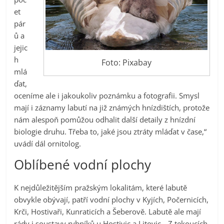
et
pár
ů a
jejic
h
Foto: Pixabay
mlá
ďat,
oceníme ale i jakoukoliv poznámku a fotografii. Smysl
mají i záznamy labutí na již známých hnízdištích, protože
nám alespoň pomůžou odhalit další detaily z hnízdní
biologie druhu. Třeba to, jaké jsou ztráty mláďat v čase,“
uvádí dál ornitolog.
Oblíbené vodní plochy
K nejdůležitějším pražským lokalitám, které labutě
obvykle obývají, patří vodní plochy v Kyjích, Počernicích,
Krči, Hostivaři, Kunraticích a Šeberově. Labutě ale mají
rády i soustavy rybníků u Hostivic a Litovic. „Z tekoucích