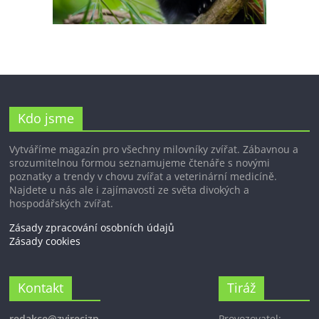
Kdo jsme
Vytváříme magazín pro všechny milovníky zvířat. Zábavnou a
srozumitelnou formou seznamujeme čtenáře s novými
poznatky a trendy v chovu zvířat a veterinární medicíně.
Najdete u nás ale i zajímavosti ze světa divokých a
hospodářských zvířat.
Zásady zpracování osobních údajů
Zásady cookies
Kontakt
Tiráž
redakce@zvirecizp
Provozovatel: