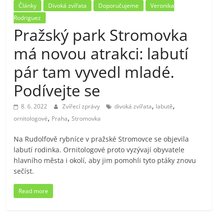
Články
Divoká zvířata
Doporučujeme
Veronika
Rodriguez
Pražský park Stromovka
má novou atrakci: labutí
pár tam vyvedl mladé.
Podívejte se
,
,
8. 6. 2022
Zvířecí zprávy
divoká zvířata
labutě
,
,
ornitologové
Praha
Stromovka
Na Rudolfově rybníce v pražské Stromovce se objevila
labutí rodinka. Ornitologové proto vyzývají obyvatele
hlavního města i okolí, aby jim pomohli tyto ptáky znovu
sečíst.
Read more