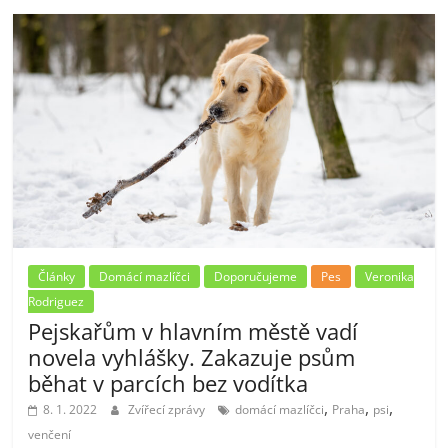
Články
Domácí mazlíčci
Doporučujeme
Pes
Veronika
Rodriguez
Pejskařům v hlavním městě vadí
novela vyhlášky. Zakazuje psům
běhat v parcích bez vodítka
,
,
,
8. 1. 2022
Zvířecí zprávy
domácí mazlíčci
Praha
psi
venčení