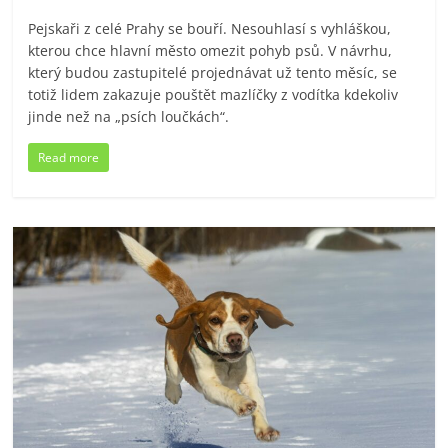
Pejskaři z celé Prahy se bouří. Nesouhlasí s vyhláškou,
kterou chce hlavní město omezit pohyb psů. V návrhu,
který budou zastupitelé projednávat už tento měsíc, se
totiž lidem zakazuje pouštět mazlíčky z vodítka kdekoliv
jinde než na „psích loučkách“.
Read more