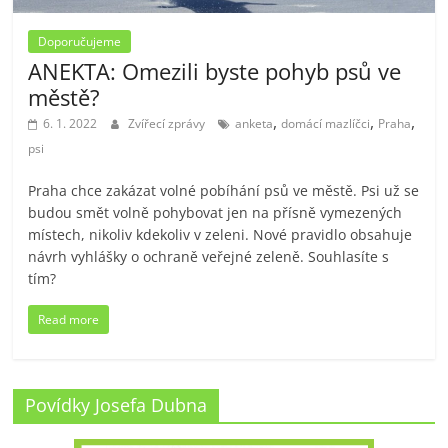
Doporučujeme
ANEKTA: Omezili byste pohyb psů ve
městě?
,
,
,
6. 1. 2022
Zvířecí zprávy
anketa
domácí mazlíčci
Praha
psi
Praha chce zakázat volné pobíhání psů ve městě. Psi už se
budou smět volně pohybovat jen na přísně vymezených
místech, nikoliv kdekoliv v zeleni. Nové pravidlo obsahuje
návrh vyhlášky o ochraně veřejné zeleně. Souhlasíte s
tím?
Read more
Povídky Josefa Dubna