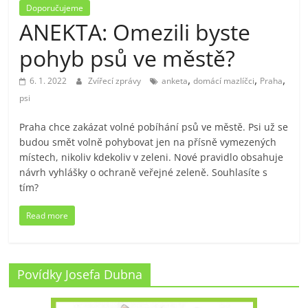
Doporučujeme
ANEKTA: Omezili byste
pohyb psů ve městě?
,
,
,
6. 1. 2022
Zvířecí zprávy
anketa
domácí mazlíčci
Praha
psi
Praha chce zakázat volné pobíhání psů ve městě. Psi už se
budou smět volně pohybovat jen na přísně vymezených
místech, nikoliv kdekoliv v zeleni. Nové pravidlo obsahuje
návrh vyhlášky o ochraně veřejné zeleně. Souhlasíte s
tím?
Read more
Povídky Josefa Dubna