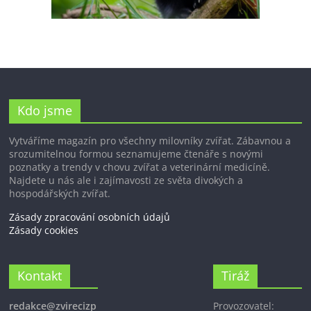
Kdo jsme
Vytváříme magazín pro všechny milovníky zvířat. Zábavnou a
srozumitelnou formou seznamujeme čtenáře s novými
poznatky a trendy v chovu zvířat a veterinární medicíně.
Najdete u nás ale i zajímavosti ze světa divokých a
hospodářských zvířat.
Zásady zpracování osobních údajů
Zásady cookies
Kontakt
Tiráž
redakce@zvirecizp
Provozovatel: