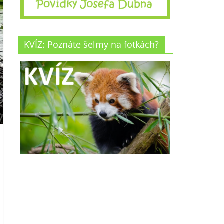
KVÍZ: Poznáte šelmy na fotkách?