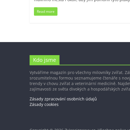
Read more
Kdo jsme
Vytváříme magazín pro všechny milovníky zvířat. Z
srozumitelnou formou seznamujeme čtenáře s nov
trendy v chovu zvířat a veterinární medicíně. Najdet
zajímavosti ze světa divokých a hospodářských zvířa
Zásady zpracování osobních údajů
Zásady cookies