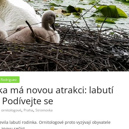
 Rodriguez
a má novou atrakci: labutí
 Podívejte se
,
,
,
ornitologové
Praha
Stromovka
ila labutí rodinka. Ornitologové proto vyzývají obyvatele
 znovu sečíst.