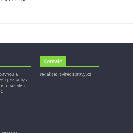
Kontakt
ábavnou a
redakce@zvirecizpravy.cz
ými poznatky a
e u nás ale i
t.