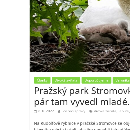
Články
Divoká zvířata
Doporučujeme
Veronika
Pražský park Stromovk
pár tam vyvedl mladé.
,
8. 6. 2022
Zvířecí zprávy
divoká zvířata
labutě
Na Rudolfově rybníce v pražské Stromovce se objev
hlavního města i okolí, aby jim pomohli tyto ptáky