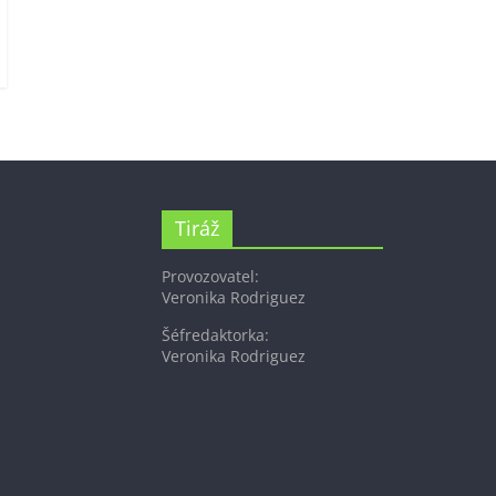
Tiráž
Provozovatel:
Veronika Rodriguez
Šéfredaktorka:
Veronika Rodriguez