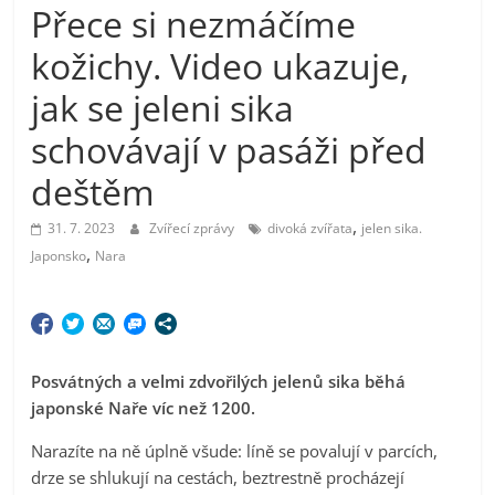
Přece si nezmáčíme
kožichy. Video ukazuje,
jak se jeleni sika
schovávají v pasáži před
deštěm
,
31. 7. 2023
Zvířecí zprávy
divoká zvířata
jelen sika.
,
Japonsko
Nara
Posvátných a velmi zdvořilých jelenů sika běhá
japonské Naře víc než 1200.
Narazíte na ně úplně všude: líně se povalují v parcích,
drze se shlukují na cestách, beztrestně procházejí