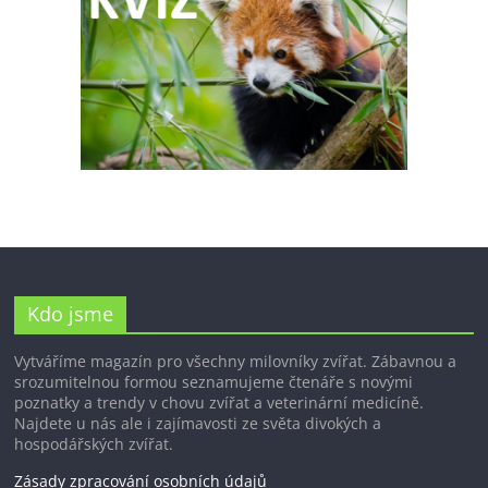
Kdo jsme
Vytváříme magazín pro všechny milovníky zvířat. Zábavnou a
srozumitelnou formou seznamujeme čtenáře s novými
poznatky a trendy v chovu zvířat a veterinární medicíně.
Najdete u nás ale i zajímavosti ze světa divokých a
hospodářských zvířat.
Zásady zpracování osobních údajů