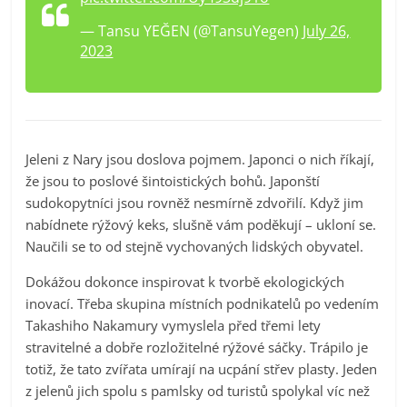
— Tansu YEĞEN (@TansuYegen)
July 26,
2023
Jeleni z Nary jsou doslova pojmem. Japonci o nich říkají,
že jsou to poslové šintoistických bohů. Japonští
sudokopytníci jsou rovněž nesmírně zdvořilí. Když jim
nabídnete rýžový keks, slušně vám poděkují – ukloní se.
Naučili se to od stejně vychovaných lidských obyvatel.
Dokážou dokonce inspirovat k tvorbě ekologických
inovací. Třeba skupina místních podnikatelů po vedením
Takashiho Nakamury vymyslela před třemi lety
stravitelné a dobře rozložitelné rýžové sáčky. Trápilo je
totiž, že tato zvířata umírají na ucpání střev plasty. Jeden
z jelenů jich spolu s pamlsky od turistů spolykal víc než