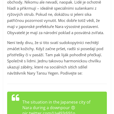
obchody. Nikomu ale nevadí, naopak. Lidé je ochotně
hladí a přikrmují – ideálně speciálními sušenkami z
rýžových otrub. Pokud ne, dokážou si jeleni sika
patřičnou pozornost vynutit. Moc dobře totiž vědí, že
mají v japonské prefektuře Nara výsostné postavení.
Obyvatelé je mají za národní poklad a posvátná zvířata.
Není tedy divu, že si tito svatí sudokopytníci nechtějí
zmáčet kožichy. Když začne pršet, radši si posedají pod
přístřešky či v pasáží. Tam pak liják pohodlně přečkají.
Společně s lidmi. Jednu takovou harmonickou chvilku
ukazují záběry, které na sociálních sítích sdílel
návštěvník Nary Tansu Yegen. Podívejte se:
The situation in the Japanese city of
Nara during a downpour 😍
pic.twitter.com/Uy493dj91o