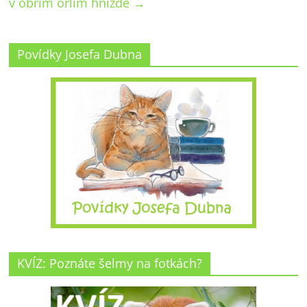
v obřím orlím hnízdě
→
Povídky Josefa Dubna
KVÍZ: Poznáte šelmy na fotkách?