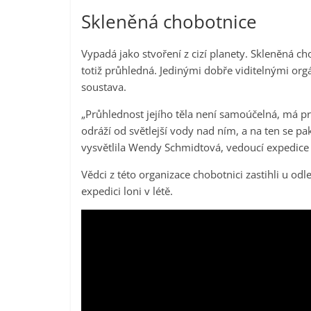
Skleněná chobotnice
Vypadá jako stvoření z cizí planety. Skleněná ch
totiž průhledná. Jedinými dobře viditelnými orgán
soustava.
„Průhlednost jejího těla není samoúčelná, má pra
odráží od světlejší vody nad ním, a na ten se p
vysvětlila Wendy Schmidtová, vedoucí expedic
Vědci z této organizace chobotnici zastihli u o
expedici loni v létě.