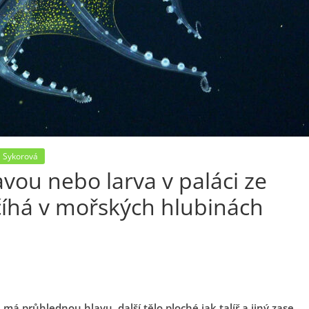
 Sykorová
vou nebo larva v paláci ze
o číhá v mořských hlubinách
má průhlednou hlavu, další tělo ploché jak talíř a jiný zase