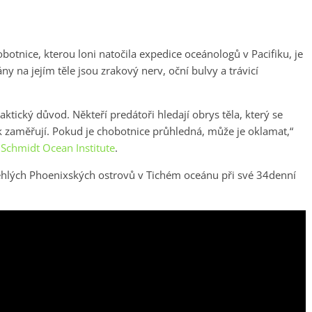
obotnice, kterou loni natočila expedice oceánologů v Pacifiku, je
y na jejím těle jsou zrakový nerv, oční bulvy a trávicí
ktický důvod. Někteří predátoři hledají obrys těla, který se
ak zaměřují. Pokud je chobotnice průhledná, může je oklamat,“
e
Schmidt Ocean Institute
.
dlehlých Phoenixských ostrovů v Tichém oceánu při své 34denní