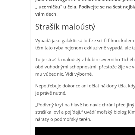
„lucerničku“ u čela. Podívejte se na šest nejbi
vám dech.
Strašík maloústý
Vypadá jako galaktická loď ze sci-fi filmu: kolem
těm tato ryba nejenom exkluzivně vypadá, ale tak
To je strašík maloústý z hlubin severního Tichéh
obdivuhodnými schopnostmi: přestože žije ve v
mu vůbec nic. Vidí výborně.
Nepotřebuje dokonce ani dělat náklony těla, kdy
je právě nutné.
„Podivný kryt na hlavě ho navíc chrání před j
strašíka loví a pojídají,“ uvádí mořský biolog K
nárazy o podmořský terén.