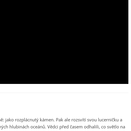
 jako rozplácnutý kámen. Pak ale rozsvítí svou lucerničku a
ových hlubinách oceánů. Vědci před časem odhalili, co světlo na