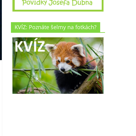
KVÍZ: Poznáte šelmy na fotkách?