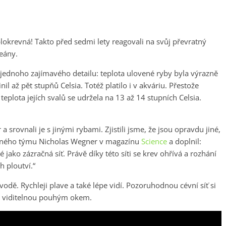
plokrevná! Takto před sedmi lety reagovali na svůj převratný
eány.
si jednoho zajímavého detailu: teplota ulovené ryby byla výrazně
nil až pět stupňů Celsia. Totéž platilo i v akváriu. Přestože
teplota jejích svalů se udržela na 13 až 14 stupních Celsia.
 srovnali je s jinými rybami. Zjistili jsme, že jsou opravdu jiné,
kumného týmu Nicholas Wegner v magazínu
Science
a doplnil:
 jako zázračná síť. Právě díky této síti se krev ohřívá a rozhání
h ploutví.“
odě. Rychleji plave a také lépe vidí. Pozoruhodnou cévní síť si
u, viditelnou pouhým okem.