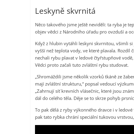
Leskyně skvrnitá
Něco takového jsme ještě neviděli: ta ryba je te
objev vědci z Národního úřadu pro ovzduší a oc
Když z hlubin vytáhli leskyni skvrnitou, všimli 
vyšší než teplota vody, ve které plavala. Rozdíl či
nechali rybu plavat v ledové čtyřstupňové vodě, 
Vědci proto začali tuto zvláštní rybu studovat.
„Shromáždili jsme několik vzorků tkáně ze žaber a
mají zvláštní strukturu,“ popsal vedoucí výz
„Zahrnují síť krevních vlásečnic, které jsou známé
dál do celého těla. Děje se to skrze pohyb prsníc
To pak dělá z ryby výkonného dravce i v ledové v
pak tato rybka chrání speciální tukovou vrstvo