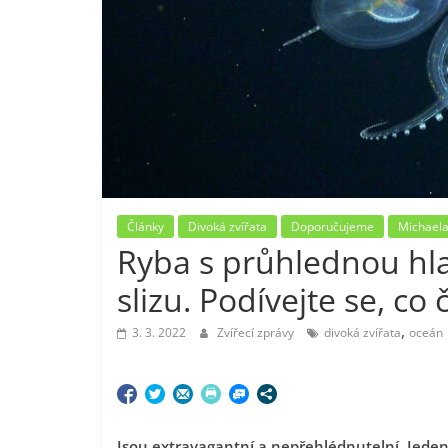
Články
Divoká zvířata
Doporučujeme
Michaela
Ryba s průhlednou hla
slizu. Podívejte se, c
,
3. 3. 2022
Zvířecí zprávy
divoká zvířata
oceán
Jsou extravagantní a nepřehlédnutelní. Jeden 