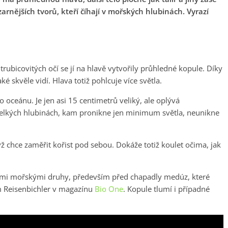
zarnějších tvorů, kteří číhají v mořských hlubinách. Vyrazí
 trubicovitých očí se jí na hlavě vytvořily průhledné kopule. Díky
é skvěle vidí. Hlava totiž pohlcuje více světla.
o oceánu. Je jen asi 15 centimetrů veliký, ale oplývá
elkých hlubinách, kam pronikne jen minimum světla, neunikne
ž chce zaměřit kořist pod sebou. Dokáže totiž koulet očima, jak
inými mořskými druhy, především před chapadly medúz, které
im Reisenbichler v magazínu
Bio One
. Kopule tlumí i případné