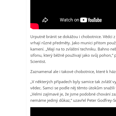
Urputně bránit se dokážou i chobotnice. Vědci z
vrhají různé předměty. Jako munici přitom použí
kamení. „Mají na to zvláštní techniku. Bahno n
sifonu, který běžně používají jako svůj pohon,
Scientist.
Zaznamenal ale i takové chobotnice, které k ház
„V některých případech byly samice tak zvlášť v
vědec. Samci se podle něj těmto útokům snažili v
„Velmi zajímavé je, že jsme podobné chování za
nemáme jediný důkaz,“ uzavřel Peter Godfrey-S