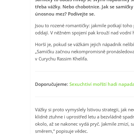
třeba vážky. Nebo chobotnice. Jak se samičky 
únosnou mez? Podívejte se.
Jsou to rozené romantičky: jakmile potkají toho
oddají. V něžném spojení pak krouží nad vodní 
Horší je, pokud se vážkám jejich nápadník nelíbí
„Samičku začnou nekompromisně pronásledovat. A
v Curychu Rassim Khelifa.
Doporučujeme:
Sexuchtiví mořští hadi napada
Vážky si proto vymyslely lstivou strategii, jak n
klidně ztuhne i uprostřed letu a bezvládně spadn
okolo, až se nakonec vydá pryč. Jakmile zmizí,
směrem,“ popisuje vědec.