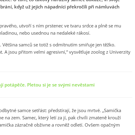
brání, když už jejich nápadníci překročili při námluvách
 pravého, utvoří s ním prstenec ve tvaru srdce a plně se mu
hladinou, nebo usednou na nedaleké rákosí.
. Většina samců se totiž s odmítnutím smiřuje jen těžko.
 jsou přitom velmi agresivní,“ vysvětluje zoolog z Univerzity
jí potápěče. Pletou si je se svými nevěstami
eodbytné samce setřást: předstírají, že jsou mrtvé. „Samička
e na zem. Samec, který letí za jí, pak chvíli zmateně krouží
 samička zázračně obživne a rovněž odletí. Ovšem opačným