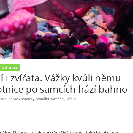
 Rodriguez
í i zvířata. Vážky kvůli němu
botnice po samcích hází bahno
,
,
,
,
řata
samci
samice
sexuální harašení
vážky
ožité. O tom, co takový náruživý samec dokáže, ví svoje