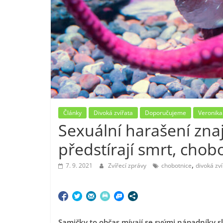
Články
Divoká zvířata
Doporučujeme
Veronika
Sexuální harašení znaj
předstírají smrt, cho
,
7. 9. 2021
Zvířecí zprávy
chobotnice
divoká zví
Samičky to občas mívají se svými nápadníky sl