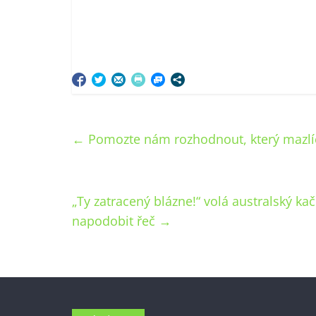
←
Pomozte nám rozhodnout, který mazlíček
„Ty zatracený blázne!“ volá australský kač
napodobit řeč
→