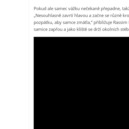
Pokud ale samec vážku nečekaně přepadne, takže
„Nesouhlasně zavrtí hlavou a začne se různě kro
pozpátku, aby samce zmátla,“ přibližuje Rassim
samice zapřou a jako klíště se drží okolních stéb