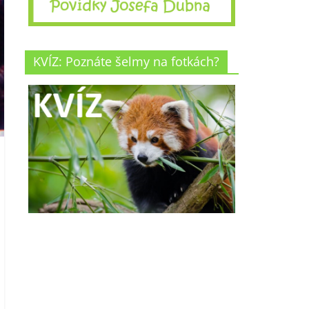
KVÍZ: Poznáte šelmy na fotkách?