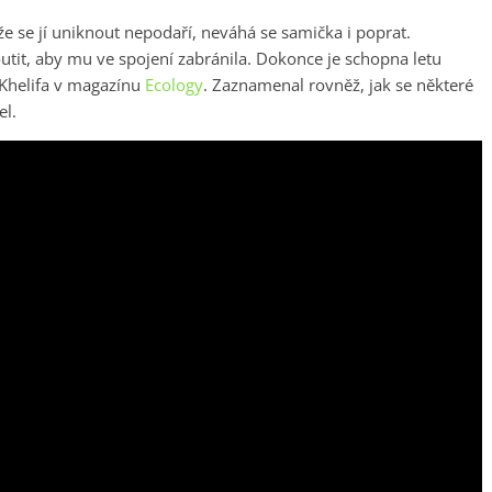
 se jí uniknout nepodaří, neváhá se samička i poprat.
utit, aby mu ve spojení zabránila. Dokonce je schopna letu
 Khelifa v magazínu
Ecology
. Zaznamenal rovněž, jak se některé
el.