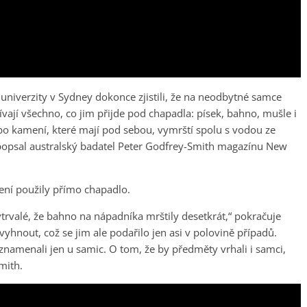
 univerzity v Sydney dokonce zjistili, že na neodbytné samce
vají všechno, co jim přijde pod chapadla: písek, bahno, mušle i
ebo kamení, které mají pod sebou, vymrští spolu s vodou ze
“ popsal australský badatel Peter Godfrey-Smith magazínu New
ení použily přímo chapadlo.
ytrvalé, že bahno na nápadníka mrštily desetkrát,“ pokračuje
yhnout, což se jim ale podařilo jen asi v polovině případů.
znamenali jen u samic. O tom, že by předměty vrhali i samci,
mith.