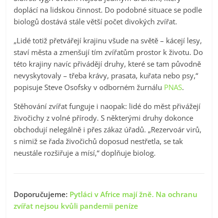
doplácí na lidskou činnost. Do podobné situace se podle
biologů dostává stále větší počet divokých zvířat.
„Lidé totiž přetvářejí krajinu všude na světě – kácejí lesy,
staví města a zmenšují tím zvířatům prostor k životu. Do
této krajiny navíc přivádějí druhy, které se tam původně
nevyskytovaly – třeba krávy, prasata, kuřata nebo psy,“
popisuje Steve Osofsky v odborném žurnálu
PNAS
.
Stěhování zvířat funguje i naopak: lidé do měst přivážejí
živočichy z volné přírody. S některými druhy dokonce
obchodují nelegálně i přes zákaz úřadů. „Rezervoár virů,
s nimiž se řada živočichů doposud nestřetla, se tak
neustále rozšiřuje a mísí,“ doplňuje biolog.
Doporučujeme:
Pytláci v Africe mají žně. Na ochranu
zvířat nejsou kvůli pandemii peníze