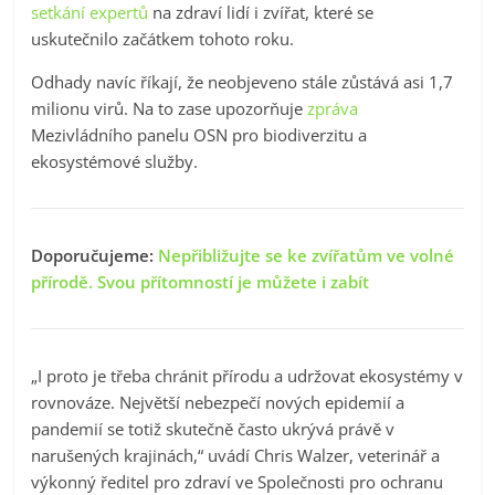
setkání expertů
na zdraví lidí i zvířat, které se
uskutečnilo začátkem tohoto roku.
Odhady navíc říkají, že neobjeveno stále zůstává asi 1,7
milionu virů. Na to zase upozorňuje
zpráva
Mezivládního panelu OSN pro biodiverzitu a
ekosystémové služby.
Doporučujeme:
Nepřibližujte se ke zvířatům ve volné
přírodě. Svou přítomností je můžete i zabít
„I proto je třeba chránit přírodu a udržovat ekosystémy v
rovnováze. Největší nebezpečí nových epidemií a
pandemií se totiž skutečně často ukrývá právě v
narušených krajinách,“ uvádí Chris Walzer, veterinář a
výkonný ředitel pro zdraví ve Společnosti pro ochranu