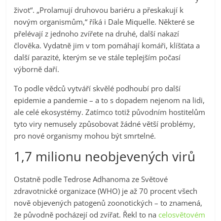
život“. „Prolamují druhovou bariéru a přeskakují k
novým organismům,“ říká i Dale Miquelle. Některé se
přelévají z jednoho zvířete na druhé, další nakazí
člověka. Vydatně jim v tom pomáhají komáři, klíšťata a
další parazité, kterým se ve stále teplejším počasí
výborně daří.
To podle vědců vytváří skvělé podhoubí pro další
epidemie a pandemie – a to s dopadem nejenom na lidi,
ale celé ekosystémy. Zatímco totiž původním hostitelům
tyto viry nemusely způsobovat žádné větší problémy,
pro nové organismy mohou být smrtelné.
1,7 milionu neobjevených virů
Ostatně podle Tedrose Adhanoma ze Světové
zdravotnické organizace (WHO) je až 70 procent všech
nově objevených patogenů zoonotických – to znamená,
že původně pocházejí od zvířat. Řekl to na
celosvětovém