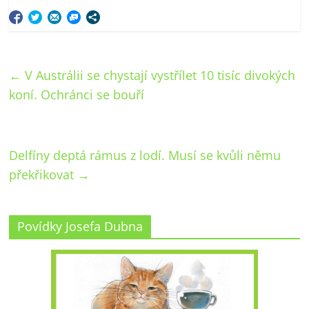
←
V Austrálii se chystají vystřílet 10 tisíc divokých
koní. Ochránci se bouří
Delfíny deptá rámus z lodí. Musí se kvůli němu
překřikovat
→
Povídky Josefa Dubna