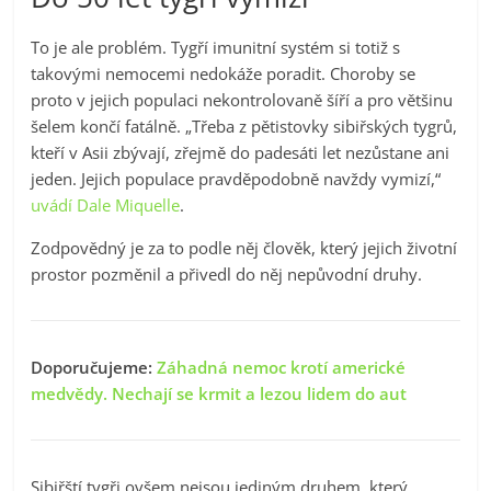
To je ale problém. Tygří imunitní systém si totiž s
takovými nemocemi nedokáže poradit. Choroby se
proto v jejich populaci nekontrolovaně šíří a pro většinu
šelem končí fatálně. „Třeba z pětistovky sibiřských tygrů,
kteří v Asii zbývají, zřejmě do padesáti let nezůstane ani
jeden. Jejich populace pravděpodobně navždy vymizí,“
uvádí Dale Miquelle
.
Zodpovědný je za to podle něj člověk, který jejich životní
prostor pozměnil a přivedl do něj nepůvodní druhy.
Doporučujeme:
Záhadná nemoc krotí americké
medvědy. Nechají se krmit a lezou lidem do aut
Sibiřští tygři ovšem nejsou jediným druhem, který