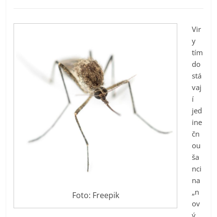
Vir
y
tím
do
stá
vaj
í
jed
ine
čn
ou
ša
nci
na
„n
Foto: Freepik
ov
ý