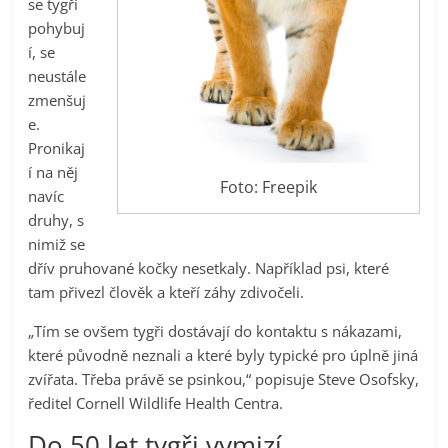
se tygři
pohybuj
í, se
neustále
zmenšuj
e.
Pronikaj
í na něj
Foto: Freepik
navíc
druhy, s
nimiž se
dřív pruhované kočky nesetkaly. Například psi, které
tam přivezl člověk a kteří záhy zdivočeli.
„Tím se ovšem tygři dostávají do kontaktu s nákazami,
které původně neznali a které byly typické pro úplně jiná
zvířata. Třeba právě se psinkou,“ popisuje Steve Osofsky,
ředitel Cornell Wildlife Health Centra.
Do 50 let tygři vymizí