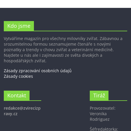
Kdo jsme
Vytváříme magazín pro všechny milovníky zvířat. Zábavnou a
srozumitelnou formou seznamujeme čtenáře s novými
poznatky a trendy v chovu zvířat a veterinární medicíně.
Najdete u nás ale i zajímavosti ze světa divokých a
hospodářských zvířat.
Zásady zpracování osobních údajů
Zásady cookies
Kontakt
Tiráž
redakce@zvirecizp
Provozovatel:
ravy.cz
Veronika
Rodriguez
Šéfredaktorka: