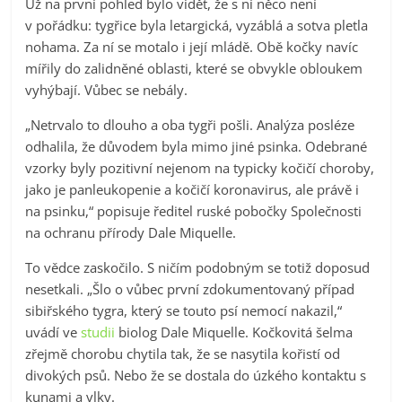
Už na první pohled bylo vidět, že s ní něco není
v pořádku: tygřice byla letargická, vyzáblá a sotva pletla
nohama. Za ní se motalo i její mládě. Obě kočky navíc
mířily do zalidněné oblasti, které se obvykle obloukem
vyhýbají. Vůbec se nebály.
„Netrvalo to dlouho a oba tygři pošli. Analýza posléze
odhalila, že důvodem byla mimo jiné psinka. Odebrané
vzorky byly pozitivní nejenom na typicky kočičí choroby,
jako je panleukopenie a kočičí koronavirus, ale právě i
na psinku,“ popisuje ředitel ruské pobočky Společnosti
na ochranu přírody Dale Miquelle.
To vědce zaskočilo. S ničím podobným se totiž doposud
nesetkali. „Šlo o vůbec první zdokumentovaný případ
sibiřského tygra, který se touto psí nemocí nakazil,“
uvádí ve
studii
biolog Dale Miquelle. Kočkovitá šelma
zřejmě chorobu chytila tak, že se nasytila kořistí od
divokých psů. Nebo že se dostala do úzkého kontaktu s
kunami a vlky.