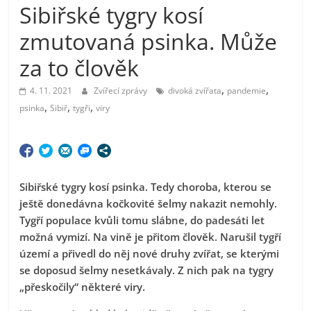
Sibiřské tygry kosí
zmutovaná psinka. Může
za to člověk
,
,
4. 11. 2021
Zvířecí zprávy
divoká zvířata
pandemie
,
,
,
psinka
Sibiř
tygři
viry
Sibiřské tygry kosí psinka. Tedy choroba, kterou se
ještě donedávna kočkovité šelmy nakazit nemohly.
Tygří populace kvůli tomu slábne, do padesáti let
možná vymizí. Na vině je přitom člověk. Narušil tygří
území a přivedl do něj nové druhy zvířat, se kterými
se doposud šelmy nesetkávaly. Z nich pak na tygry
„přeskočily“ některé viry.