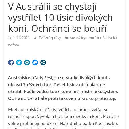
V Austrálii se chystají
vystřílet 10 tisíc divokých
koní. Ochránci se bouří
,
,
4. 11. 2021
Zvířecí zprávy
Austrálie
divocí koně
divoká
zvířata
Australské úřady řeší, co se stády divokých koní v
oblasti Sněžných hor. Deset tisíc z nich plánuje
utratit. Podle vědců totiž koně ničí místní ekosystém.
Ochránci zvířat ale proti takovému kroku protestují.
Mezi australskými úřady, vědci a ochránci zvířat se
rozhořel spor. Vyvolala ho stáda divokých koní, která se
volně prohánějí po území Národního parku Kosciuszko.