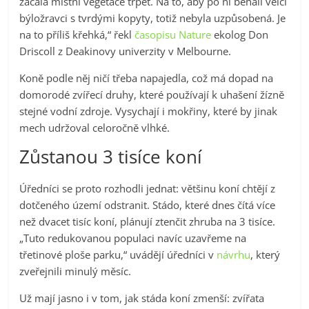
začala místní vegetace trpět. Na to, aby po ní běhali velcí
býložravci s tvrdými kopyty, totiž nebyla uzpůsobená. Je
na to příliš křehká,“ řekl
časopisu Nature
ekolog Don
Driscoll z Deakinovy univerzity v Melbourne.
Koně podle něj ničí třeba napajedla, což má dopad na
domorodé zvířecí druhy, které používají k uhašení žízně
stejné vodní zdroje. Vysychají i mokřiny, které by jinak
mech udržoval celoročně vlhké.
Zůstanou 3 tisíce koní
Úředníci se proto rozhodli jednat: většinu koní chtějí z
dotčeného území odstranit. Stádo, které dnes čítá více
než dvacet tisíc koní, plánují ztenčit zhruba na 3 tisíce.
„Tuto redukovanou populaci navíc uzavřeme na
třetinové ploše parku,“ uvádějí úředníci v
návrhu
, který
zveřejnili minulý měsíc.
Už mají jasno i v tom, jak stáda koní zmenší: zvířata