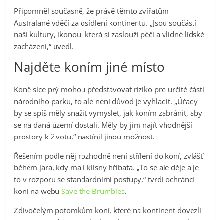
Připomněl současně, že právě těmto zvířatům
Australané vděčí za osídlení kontinentu. „Jsou součástí
naší kultury, ikonou, která si zaslouží péči a vlídné lidské
zacházení,“ uvedl.
Najděte koním jiné místo
Koně sice prý mohou představovat riziko pro určité části
národního parku, to ale není důvod je vyhladit. „Úřady
by se spíš měly snažit vymyslet, jak koním zabránit, aby
se na daná území dostali. Měly by jim najít vhodnější
prostory k životu,“ nastínil jinou možnost.
Řešením podle něj rozhodně není střílení do koní, zvlášť
během jara, kdy mají klisny hříbata. „To se ale děje a je
to v rozporu se standardními postupy,“ tvrdí ochránci
koní na webu
Save the Brumbies
.
Zdivočelým potomkům koní, které na kontinent dovezli