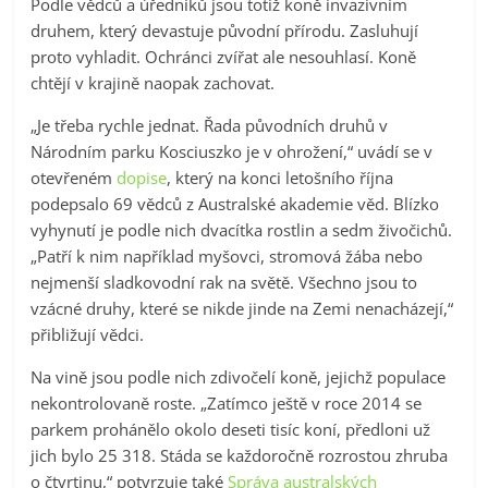
Podle vědců a úředníků jsou totiž koně invazivním
druhem, který devastuje původní přírodu. Zasluhují
proto vyhladit. Ochránci zvířat ale nesouhlasí. Koně
chtějí v krajině naopak zachovat.
„Je třeba rychle jednat. Řada původních druhů v
Národním parku Kosciuszko je v ohrožení,“ uvádí se v
otevřeném
dopise
, který na konci letošního října
podepsalo 69 vědců z Australské akademie věd. Blízko
vyhynutí je podle nich dvacítka rostlin a sedm živočichů.
„Patří k nim například myšovci, stromová žába nebo
nejmenší sladkovodní rak na světě. Všechno jsou to
vzácné druhy, které se nikde jinde na Zemi nenacházejí,“
přibližují vědci.
Na vině jsou podle nich zdivočelí koně, jejichž populace
nekontrolovaně roste. „Zatímco ještě v roce 2014 se
parkem prohánělo okolo deseti tisíc koní, předloni už
jich bylo 25 318. Stáda se každoročně rozrostou zhruba
o čtvrtinu,“ potvrzuje také
Správa australských