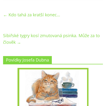
←
Kdo tahá za kratší konec…
Sibiřské tygry kosí zmutovaná psinka. Může za to
člověk
→
Povídky Josefa Dubna