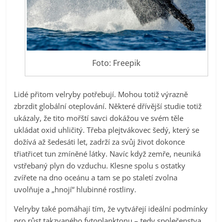
Foto: Freepik
Lidé přitom velryby potřebují. Mohou totiž výrazně
zbrzdit globální oteplování. Některé dřívější studie totiž
ukázaly, že tito mořští savci dokážou ve svém těle
ukládat oxid uhličitý. Třeba plejtvákovec šedý, který se
dožívá až šedesáti let, zadrží za svůj život dokonce
třiatřicet tun zmíněné látky. Navíc když zemře, neuniká
vstřebaný plyn do vzduchu. Klesne spolu s ostatky
zvířete na dno oceánu a tam se po staletí zvolna
uvolňuje a „hnojí“ hlubinné rostliny.
Velryby také pomáhají tím, že vytvářejí ideální podmínky
pro růst takzvaného fytoplanktonu – tedy společenstva