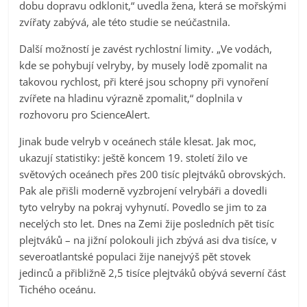
dobu dopravu odklonit,“ uvedla žena, která se mořskými
zvířaty zabývá, ale této studie se neúčastnila.
Další možností je zavést rychlostní limity. „Ve vodách,
kde se pohybují velryby, by musely lodě zpomalit na
takovou rychlost, při které jsou schopny při vynoření
zvířete na hladinu výrazně zpomalit,“ doplnila v
rozhovoru pro ScienceAlert.
Jinak bude velryb v oceánech stále klesat. Jak moc,
ukazují statistiky: ještě koncem 19. století žilo ve
světových oceánech přes 200 tisíc plejtváků obrovských.
Pak ale přišli moderně vyzbrojení velrybáři a dovedli
tyto velryby na pokraj vyhynutí. Povedlo se jim to za
necelých sto let. Dnes na Zemi žije posledních pět tisíc
plejtváků – na jižní polokouli jich zbývá asi dva tisíce, v
severoatlantské populaci žije nanejvýš pět stovek
jedinců a přibližně 2,5 tisíce plejtváků obývá severní část
Tichého oceánu.