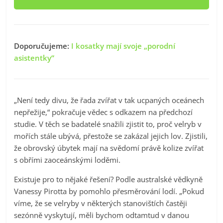
Doporučujeme:
I kosatky mají svoje „porodní
asistentky“
„Není tedy divu, že řada zvířat v tak ucpaných oceánech
nepřežije,“ pokračuje vědec s odkazem na předchozí
studie. V těch se badatelé snažili zjistit to, proč velryb v
mořích stále ubývá, přestože se zakázal jejich lov. Zjistili,
že obrovský úbytek mají na svědomí právě kolize zvířat
s obřími zaoceánskými loděmi.
Existuje pro to nějaké řešení? Podle australské vědkyně
Vanessy Pirotta by pomohlo přesměrování lodí. „Pokud
víme, že se velryby v některých stanovištích častěji
sezónně vyskytují, měli bychom odtamtud v danou