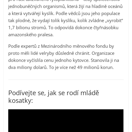
jednobuněčných organismů, která žijí na hladině oceánů
a která vytvářejí kyslík. Podle vědců jsou jeho populace
tak plodné, že vydají tolik kyslíku, kolik zvládne „vyrobit“
1,7 bilionu stromů. To odpovídá dokonce čtyřnásobku
amazonského pralesa.
Podle expertů z Mezinárodního měnového fondu by
proto měli lidé velryby důsledně chránit. Organizace
dokonce vyčíslila cenu jednoho kytovce. Stanovila ji na
dva miliony dolarů. To je více než 49 milionů korun.
Podívejte se, jak se rodí mládě
kosatky: