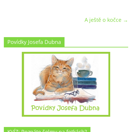
A ještě o kočce
→
Povídky Josefa Dubna
KVÍZ: Poznáte šelmy na fotkách?