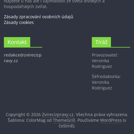
Najdete u nás ale i zajímavosti ze světa divokých a
hospodářských zvířat.
Zásady zpracování osobních údajů
Zásady cookies
Kontakt
Tiráž
redakce@zvirecizp
Provozovatel:
ravy.cz
Veronika
Rodriguez
Šéfredaktorka:
Veronika
Rodriguez
Copyright © 2026
Zvirecizpravy.cz
. Všechna práva vyhrazena.
Šablona: ColorMag od
ThemeGrill
. Používáme
WordPress
(v
češtině).