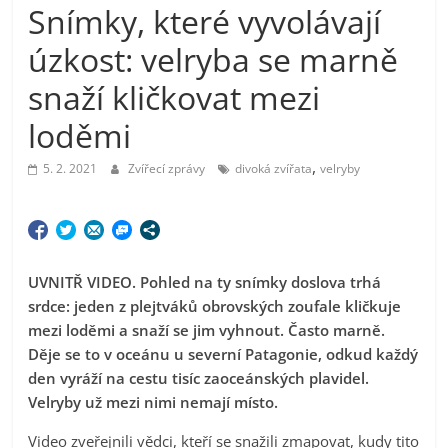
Snímky, které vyvolávají
úzkost: velryba se marně
snaží kličkovat mezi
loděmi
,
5. 2. 2021
Zvířecí zprávy
divoká zvířata
velryby
UVNITŘ VIDEO. Pohled na ty snímky doslova trhá
srdce: jeden z plejtváků obrovských zoufale kličkuje
mezi loděmi a snaží se jim vyhnout. Často marně.
Děje se to v oceánu u severní Patagonie, odkud každý
den vyráží na cestu tisíc zaoceánských plavidel.
Velryby už mezi nimi nemají místo.
Video zveřejnili vědci, kteří se snažili zmapovat, kudy tito