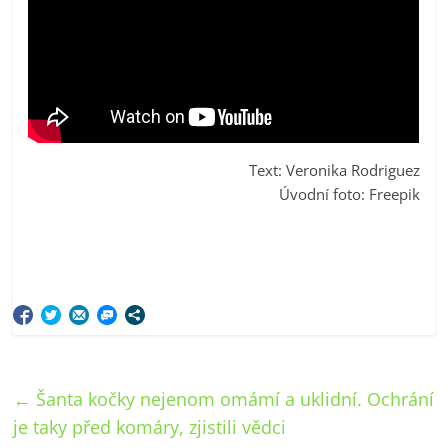
Text: Veronika Rodriguez
Úvodní foto: Freepik
←
Šanta kočky nejenom omámí a uklidní. Ochrání
je taky před komáry, zjistili vědci