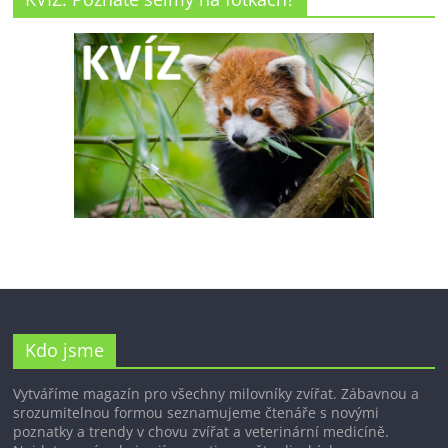
Kdo jsme
Vytváříme magazín pro všechny milovníky zvířat. Zábavnou a
srozumitelnou formou seznamujeme čtenáře s novými
poznatky a trendy v chovu zvířat a veterinární medicíně.