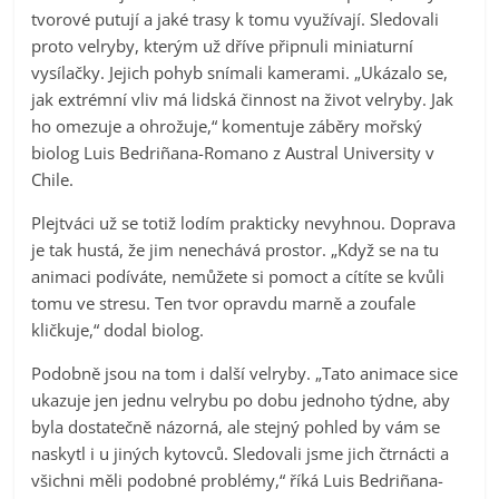
tvorové putují a jaké trasy k tomu využívají. Sledovali
proto velryby, kterým už dříve připnuli miniaturní
vysílačky. Jejich pohyb snímali kamerami. „Ukázalo se,
jak extrémní vliv má lidská činnost na život velryby. Jak
ho omezuje a ohrožuje,“ komentuje záběry mořský
biolog Luis Bedriñana-Romano z Austral University v
Chile.
Plejtváci už se totiž lodím prakticky nevyhnou. Doprava
je tak hustá, že jim nenechává prostor. „Když se na tu
animaci podíváte, nemůžete si pomoct a cítíte se kvůli
tomu ve stresu. Ten tvor opravdu marně a zoufale
kličkuje,“ dodal biolog.
Podobně jsou na tom i další velryby. „Tato animace sice
ukazuje jen jednu velrybu po dobu jednoho týdne, aby
byla dostatečně názorná, ale stejný pohled by vám se
naskytl i u jiných kytovců. Sledovali jsme jich čtrnácti a
všichni měli podobné problémy,“ říká Luis Bedriñana-