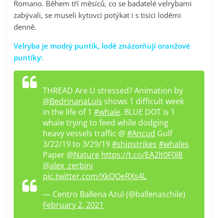
Romano. Během tří měsíců, co se badatelé velrybami
zabývali, se museli kytovci potýkat i s tisíci loděmi
denně.
Velryba je modrý puntík, lodě znázorňují oranžové
puntíky:
THREAD Are U stressed? Animation by
@BedrinanaLuis
shows 1 difficult week
in the life of 1
#whale
. BLUE DOT is 1
whale trying to feed while dodging
heavy vessels traffic @
#Ancud
Gulf
3/22/19 to 3/29/19
#shipstrikes
#whales
Paper
@Nature
https://t.co/EA2lt0F0l8
@alex_zerbini
pic.twitter.com/XkQOeRXs4L
— Centro Ballena Azul (@ballenaschile)
February 2, 2021