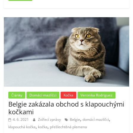
Články
Domácí mazlíčci
Kočka
Veronika Rodriguez
Belgie zakázala obchod s klapouchými
kočkami
,
,
4. 6. 2021
Zvířecí zprávy
Belgie
domácí mazlíčci
,
,
klapouchá kočka
kočka
přešlechtěná plemena