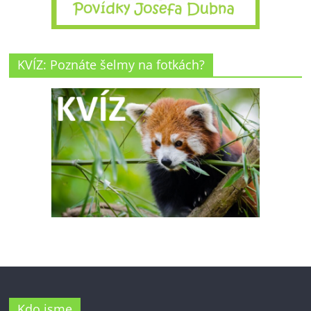
KVÍZ: Poznáte šelmy na fotkách?
Kdo jsme