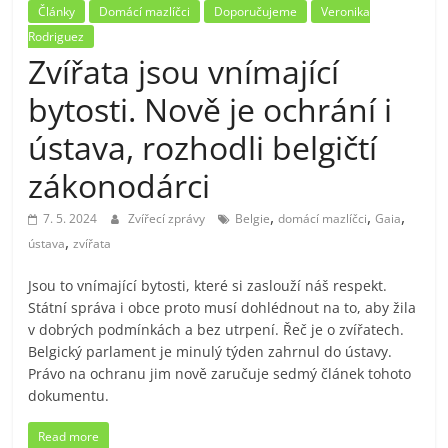
Články
Domácí mazlíčci
Doporučujeme
Veronika
Rodriguez
Zvířata jsou vnímající
bytosti. Nově je ochrání i
ústava, rozhodli belgičtí
zákonodárci
,
,
,
7. 5. 2024
Zvířecí zprávy
Belgie
domácí mazlíčci
Gaia
,
ústava
zvířata
Jsou to vnímající bytosti, které si zaslouží náš respekt.
Státní správa i obce proto musí dohlédnout na to, aby žila
v dobrých podmínkách a bez utrpení. Řeč je o zvířatech.
Belgický parlament je minulý týden zahrnul do ústavy.
Právo na ochranu jim nově zaručuje sedmý článek tohoto
dokumentu.
Read more