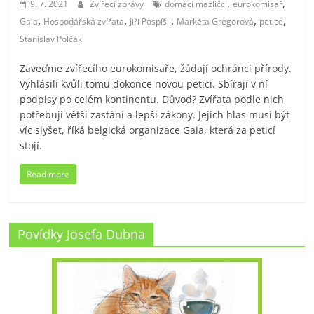
,
,
9. 7. 2021
Zvířecí zprávy
domácí mazlíčci
eurokomisař
,
,
,
,
,
Gaia
Hospodářská zvířata
Jiří Pospíšil
Markéta Gregorová
petice
Stanislav Polčák
Zaveďme zvířecího eurokomisaře, žádají ochránci přírody.
Vyhlásili kvůli tomu dokonce novou petici. Sbírají v ní
podpisy po celém kontinentu. Důvod? Zvířata podle nich
potřebují větší zastání a lepší zákony. Jejich hlas musí být
víc slyšet, říká belgická organizace Gaia, která za peticí
stojí.
Read more
Povídky Josefa Dubna