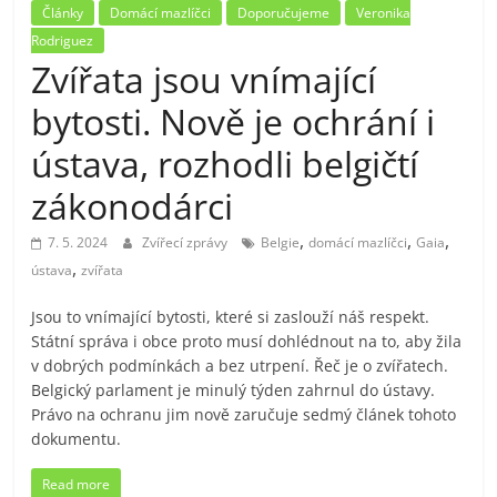
Články
Domácí mazlíčci
Doporučujeme
Veronika
Rodriguez
Zvířata jsou vnímající
bytosti. Nově je ochrání i
ústava, rozhodli belgičtí
zákonodárci
,
,
,
7. 5. 2024
Zvířecí zprávy
Belgie
domácí mazlíčci
Gaia
,
ústava
zvířata
Jsou to vnímající bytosti, které si zaslouží náš respekt.
Státní správa i obce proto musí dohlédnout na to, aby žila
v dobrých podmínkách a bez utrpení. Řeč je o zvířatech.
Belgický parlament je minulý týden zahrnul do ústavy.
Právo na ochranu jim nově zaručuje sedmý článek tohoto
dokumentu.
Read more