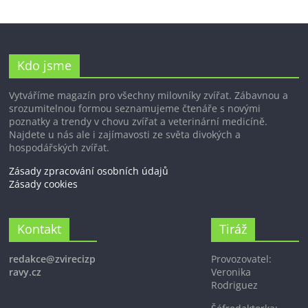
Kdo jsme
Vytváříme magazín pro všechny milovníky zvířat. Zábavnou a
srozumitelnou formou seznamujeme čtenáře s novými
poznatky a trendy v chovu zvířat a veterinární medicíně.
Najdete u nás ale i zajímavosti ze světa divokých a
hospodářských zvířat.
Zásady zpracování osobních údajů
Zásady cookies
Kontakt
Tiráž
redakce@zvirecizp
Provozovatel:
ravy.cz
Veronika
Rodriguez