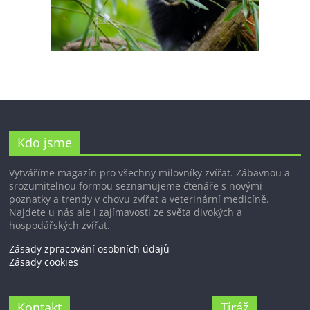
Kdo jsme
Vytváříme magazín pro všechny milovníky zvířat. Zábavnou a
srozumitelnou formou seznamujeme čtenáře s novými
poznatky a trendy v chovu zvířat a veterinární medicíně.
Najdete u nás ale i zajímavosti ze světa divokých a
hospodářských zvířat.
Zásady zpracování osobních údajů
Zásady cookies
Kontakt
Tiráž