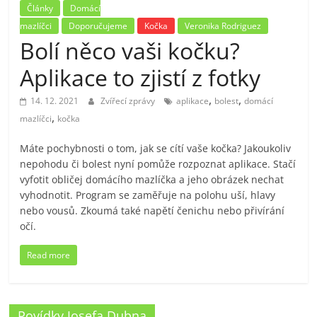
Články
Domácí
mazlíčci
Doporučujeme
Kočka
Veronika Rodriguez
Bolí něco vaši kočku?
Aplikace to zjistí z fotky
,
,
14. 12. 2021
Zvířecí zprávy
aplikace
bolest
domácí
,
mazlíčci
kočka
Máte pochybnosti o tom, jak se cítí vaše kočka? Jakoukoliv
nepohodu či bolest nyní pomůže rozpoznat aplikace. Stačí
vyfotit obličej domácího mazlíčka a jeho obrázek nechat
vyhodnotit. Program se zaměřuje na polohu uší, hlavy
nebo vousů. Zkoumá také napětí čenichu nebo přivírání
očí.
Read more
Povídky Josefa Dubna