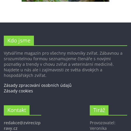
Kdo jsme
Vytváříme magazín pro všechny milovníky zvířat. Zábavnou a
srozumitelnou formou seznamujeme čtenáře s novými
poznatky a trendy v chovu zvířat a veterinární medicíně.
Najdete u nás ale i zajímavosti ze světa divokých a
hospodářských zvířat.
Zásady zpracování osobních údajů
Zásady cookies
Kontakt
Tiráž
redakce@zvirecizp
Provozovatel:
ravy.cz
Veronika