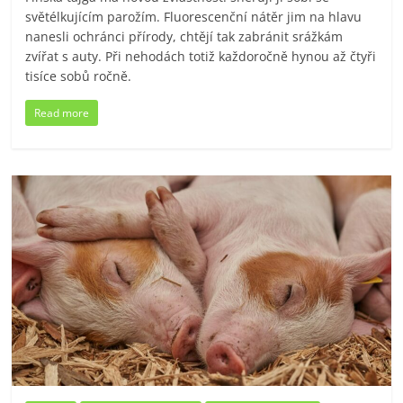
světélkujícím parožím. Fluorescenční nátěr jim na hlavu
nanesli ochránci přírody, chtějí tak zabránit srážkám
zvířat s auty. Při nehodách totiž každoročně hynou až čtyři
tisíce sobů ročně.
Read more