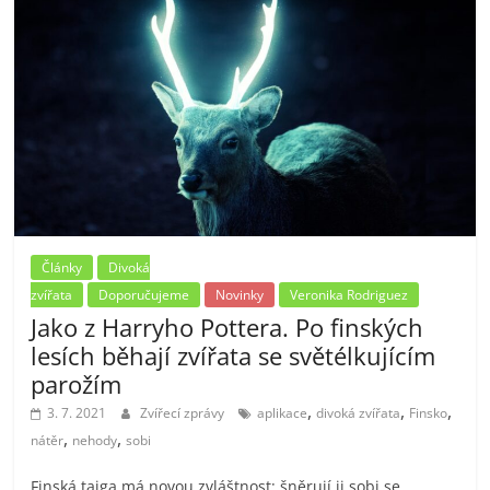
Články
Divoká
zvířata
Doporučujeme
Novinky
Veronika Rodriguez
Jako z Harryho Pottera. Po finských
lesích běhají zvířata se světélkujícím
parožím
,
,
,
3. 7. 2021
Zvířecí zprávy
aplikace
divoká zvířata
Finsko
,
,
nátěr
nehody
sobi
Finská tajga má novou zvláštnost: šněrují ji sobi se