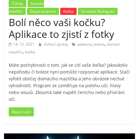
Články
Domácí
mazlíčci
Doporučujeme
Kočka
Veronika Rodriguez
Bolí něco vaši kočku?
Aplikace to zjistí z fotky
,
,
14. 12. 2021
Zvířecí zprávy
aplikace
bolest
domácí
,
mazlíčci
kočka
Máte pochybnosti o tom, jak se cítí vaše kočka? Jakoukoliv
nepohodu či bolest nyní pomůže rozpoznat aplikace. Stačí
vyfotit obličej domácího mazlíčka a jeho obrázek nechat
vyhodnotit. Program se zaměřuje na polohu uší, hlavy
nebo vousů. Zkoumá také napětí čenichu nebo přivírání
očí.
Read more