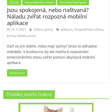
Články
Hospodářská zvířata
Veronika Rodriguez
Jsou spokojená, nebo naštvaná?
Náladu zvířat rozpozná mobilní
aplikace
,
,
19. 5. 2021
Zvířecí zprávy
aplikace
Hospodářská zvířata
,
,
kráva
nálada
prase
Daří se jim dobře, nebo mají splíny? Dnes to odhadne
málokdo. V budoucnu by ale mohla k rozpoznání
emocionálního stavu zvířat pomoci obyčejná mobilní
aplikace.
Read more
Povídky Josefa Dubna