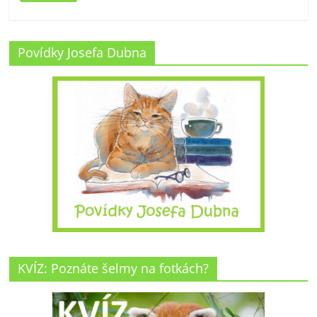
Povídky Josefa Dubna
KVÍZ: Poznáte šelmy na fotkách?