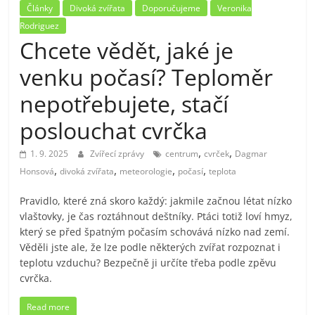
Články
Divoká zvířata
Doporučujeme
Veronika
Rodriguez
Chcete vědět, jaké je
venku počasí? Teploměr
nepotřebujete, stačí
poslouchat cvrčka
,
,
1. 9. 2025
Zvířecí zprávy
centrum
cvrček
Dagmar
,
,
,
,
Honsová
divoká zvířata
meteorologie
počasí
teplota
Pravidlo, které zná skoro každý: jakmile začnou létat nízko
vlaštovky, je čas roztáhnout deštníky. Ptáci totiž loví hmyz,
který se před špatným počasím schovává nízko nad zemí.
Věděli jste ale, že lze podle některých zvířat rozpoznat i
teplotu vzduchu? Bezpečně ji určíte třeba podle zpěvu
cvrčka.
Read more