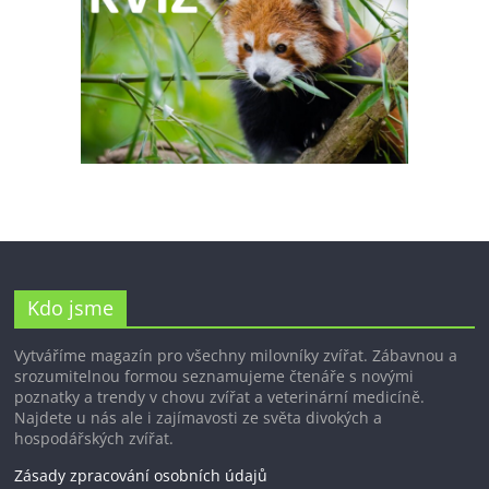
Kdo jsme
Vytváříme magazín pro všechny milovníky zvířat. Zábavnou a
srozumitelnou formou seznamujeme čtenáře s novými
poznatky a trendy v chovu zvířat a veterinární medicíně.
Najdete u nás ale i zajímavosti ze světa divokých a
hospodářských zvířat.
Zásady zpracování osobních údajů