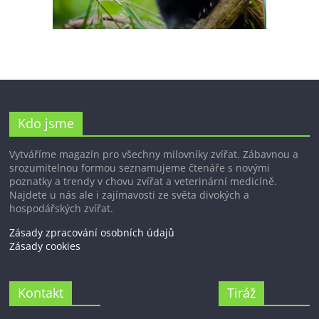
Kdo jsme
Vytváříme magazín pro všechny milovníky zvířat. Zábavnou a
srozumitelnou formou seznamujeme čtenáře s novými
poznatky a trendy v chovu zvířat a veterinární medicíně.
Najdete u nás ale i zajímavosti ze světa divokých a
hospodářských zvířat.
Zásady zpracování osobních údajů
Zásady cookies
Kontakt
Tiráž