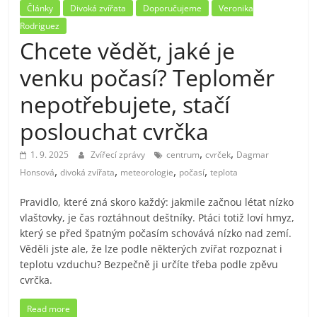
Články
Divoká zvířata
Doporučujeme
Veronika
Rodriguez
Chcete vědět, jaké je
venku počasí? Teploměr
nepotřebujete, stačí
poslouchat cvrčka
,
,
1. 9. 2025
Zvířecí zprávy
centrum
cvrček
Dagmar
,
,
,
,
Honsová
divoká zvířata
meteorologie
počasí
teplota
Pravidlo, které zná skoro každý: jakmile začnou létat nízko
vlaštovky, je čas roztáhnout deštníky. Ptáci totiž loví hmyz,
který se před špatným počasím schovává nízko nad zemí.
Věděli jste ale, že lze podle některých zvířat rozpoznat i
teplotu vzduchu? Bezpečně ji určíte třeba podle zpěvu
cvrčka.
Read more