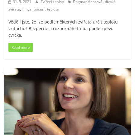
,
31. 5. 2021
Zvířecí zprávy
Dagmar Honsová
divoká
,
,
,
zvířata
hmyz
počasí
teplota
Věděli jste, že lze podle některých zvířata určit teplotu
vzduchu? Bezpečně ji rozpoznáte třeba podle zpěvu
cvrčka.
Read more