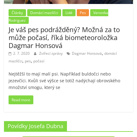
Články
Domácí mazlíčci
Lidé
Pes
Veronika
Rodriguez
Je váš pes podrážděný? Možná za to
může počasí, říká biometeoroložka
Dagmar Honsová
,
2. 7. 2020
Zvířecí zprávy
Dagmar Honsová
domácí
,
,
mazlíčci
pes
počasí
Nejtěžší to mají malí psi. Například buldočci nebo
jezevčíci. Kvůli své výšce se totiž nadýchají obrovského
množství smogu, který se
Read more
Povídky Josefa Dubna