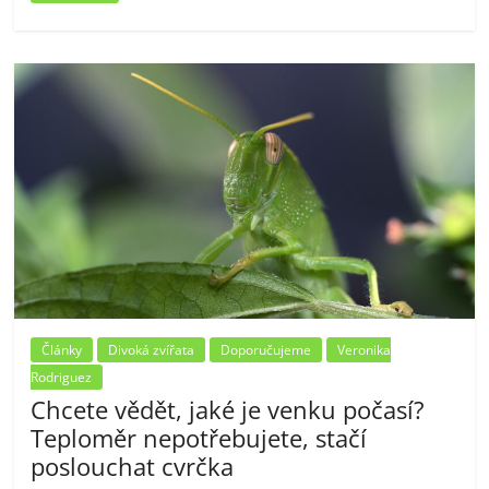
Články
Divoká zvířata
Doporučujeme
Veronika
Rodriguez
Chcete vědět, jaké je venku počasí?
Teploměr nepotřebujete, stačí
poslouchat cvrčka