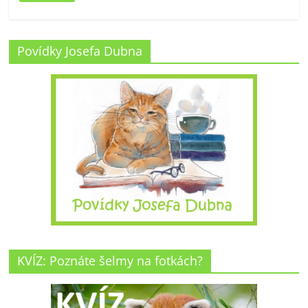
Povídky Josefa Dubna
KVÍZ: Poznáte šelmy na fotkách?