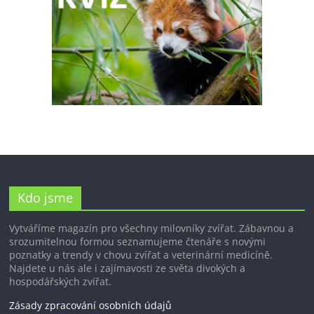
Kdo jsme
Vytváříme magazín pro všechny milovníky zvířat. Zábavnou a
srozumitelnou formou seznamujeme čtenáře s novými
poznatky a trendy v chovu zvířat a veterinární medicíně.
Najdete u nás ale i zajímavosti ze světa divokých a
hospodářských zvířat.
Zásady zpracování osobních údajů