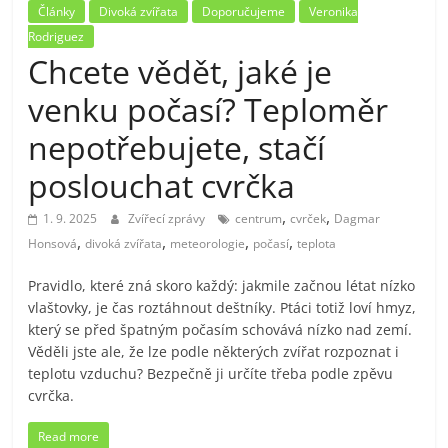
Články
Divoká zvířata
Doporučujeme
Veronika
Rodriguez
Chcete vědět, jaké je
venku počasí? Teploměr
nepotřebujete, stačí
poslouchat cvrčka
,
,
1. 9. 2025
Zvířecí zprávy
centrum
cvrček
Dagmar
,
,
,
,
Honsová
divoká zvířata
meteorologie
počasí
teplota
Pravidlo, které zná skoro každý: jakmile začnou létat nízko
vlaštovky, je čas roztáhnout deštníky. Ptáci totiž loví hmyz,
který se před špatným počasím schovává nízko nad zemí.
Věděli jste ale, že lze podle některých zvířat rozpoznat i
teplotu vzduchu? Bezpečně ji určíte třeba podle zpěvu
cvrčka.
Read more