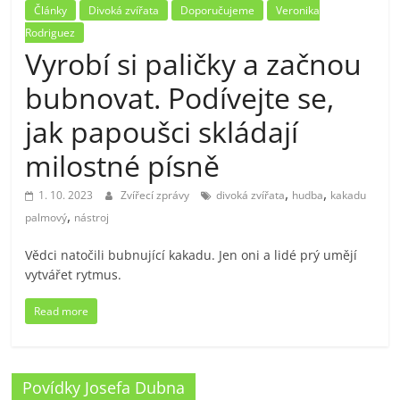
Články
Divoká zvířata
Doporučujeme
Veronika
Rodriguez
Vyrobí si paličky a začnou
bubnovat. Podívejte se,
jak papoušci skládají
milostné písně
,
,
1. 10. 2023
Zvířecí zprávy
divoká zvířata
hudba
kakadu
,
palmový
nástroj
Vědci natočili bubnující kakadu. Jen oni a lidé prý umějí
vytvářet rytmus.
Read more
Povídky Josefa Dubna