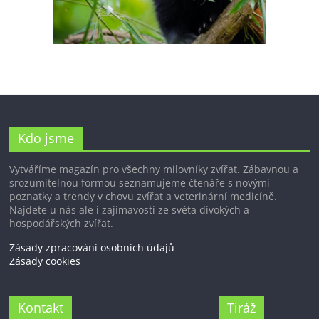
Kdo jsme
Vytváříme magazín pro všechny milovníky zvířat. Zábavnou a
srozumitelnou formou seznamujeme čtenáře s novými
poznatky a trendy v chovu zvířat a veterinární medicíně.
Najdete u nás ale i zajímavosti ze světa divokých a
hospodářských zvířat.
Zásady zpracování osobních údajů
Zásady cookies
Kontakt
Tiráž