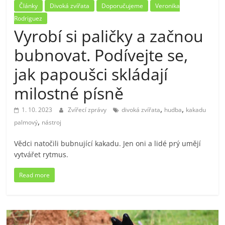
Články
Divoká zvířata
Doporučujeme
Veronika
Rodriguez
Vyrobí si paličky a začnou
bubnovat. Podívejte se,
jak papoušci skládají
milostné písně
,
,
1. 10. 2023
Zvířecí zprávy
divoká zvířata
hudba
kakadu
,
palmový
nástroj
Vědci natočili bubnující kakadu. Jen oni a lidé prý umějí
vytvářet rytmus.
Read more