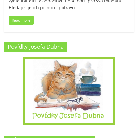
vyhloubit díru k odpočinku nebo noru pro svá mláďata.
Hledají s jejich pomocí i potravu.
Read more
Povídky Josefa Dubna