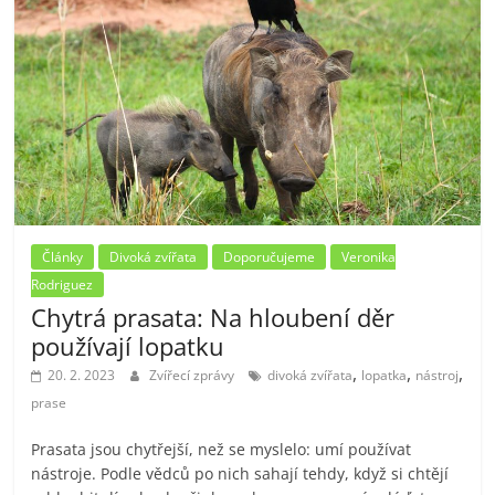
Články
Divoká zvířata
Doporučujeme
Veronika
Rodriguez
Chytrá prasata: Na hloubení děr
používají lopatku
,
,
,
20. 2. 2023
Zvířecí zprávy
divoká zvířata
lopatka
nástroj
prase
Prasata jsou chytřejší, než se myslelo: umí používat
nástroje. Podle vědců po nich sahají tehdy, když si chtějí