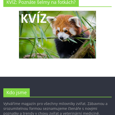
KVÍZ: Poznáte šelmy na fotkách?
Kdo jsme
Vytváříme magazín pro všechny milovníky zvířat. Zábavnou a
srozumitelnou formou seznamujeme čtenáře s novými
poznatky a trendy v chovu zvířat a veterinární medicíně.