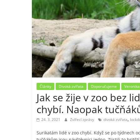
Články
Divoká zvířata
Doporučujeme
Veronika
Jak se žije v zoo bez l
chybí. Naopak tučňák
,
24. 3. 2021
Zvířecí zprávy
divoká zvířata
lock
Surikatám lidé v zoo chybí. Když se po týdnech od
tučňákům jsou návštěvníci jedno. Zjistili to britš