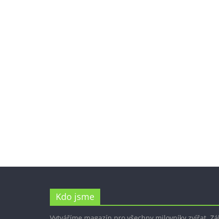
Kdo jsme
Vytváříme magazín pro všechny milovníky zvířat. Z