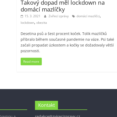
Takový dopad měl lockdown na
domácí mazlíčky
,
15. 3. 2021
Zvířecí zprávy
domácí mazlíčci
,
lockdown
obezita
Desetina psů a šest procent koček. Tolik mazlíčků
přibralo během současné pandemie na váze. Psi také
začali propadat úzkostem a kočky se dožadovaly větší
pozornosti.
Read more
Kontakt
ábavnou a
redakce@zvirecizpravy.cz