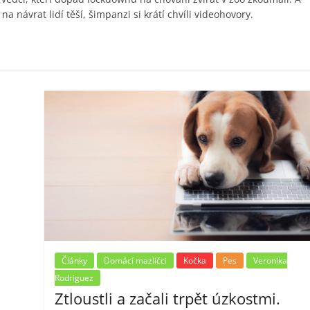
na návrat lidí těší, šimpanzi si krátí chvíli videohovory.
Články
Domácí mazlíčci
Kočka
Pes
Veronika
Rodriguez
Ztloustli a začali trpět úzkostmi.