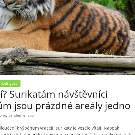
 Rodriguez
idí? Surikatám návštěvníci
ům jsou prázdné areály jedno
,
,
down
pandemie
zoo
loučení k výběhům vracejí, surikaty je vesele vítají. Naopak
tí vědci, kteří dopad lockdownu na chování zvířat v zoo zkoumali. A