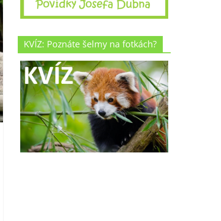
KVÍZ: Poznáte šelmy na fotkách?