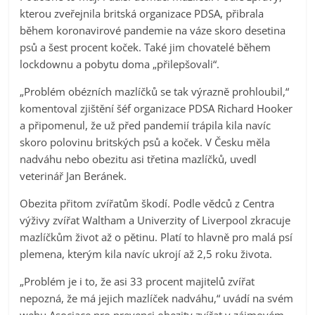
kterou zveřejnila britská organizace PDSA, přibrala
během koronavirové pandemie na váze skoro desetina
psů a šest procent koček. Také jim chovatelé během
lockdownu a pobytu doma „přilepšovali“.
„Problém obézních mazlíčků se tak výrazně prohloubil,“
komentoval zjištění šéf organizace PDSA Richard Hooker
a připomenul, že už před pandemií trápila kila navíc
skoro polovinu britských psů a koček. V Česku měla
nadváhu nebo obezitu asi třetina mazlíčků, uvedl
veterinář Jan Beránek.
Obezita přitom zvířatům škodí. Podle vědců z Centra
výživy zvířat Waltham a Univerzity of Liverpool zkracuje
mazlíčkům život až o pětinu. Platí to hlavně pro malá psí
plemena, kterým kila navíc ukrojí až 2,5 roku života.
„Problém je i to, že asi 33 procent majitelů zvířat
nepozná, že má jejich mazlíček nadváhu,“ uvádí na svém
webu Asociace pro prevenci obezity zvířat v zájmovém