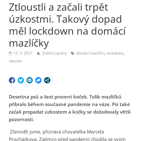
Ztloustli a začali trpět
úzkostmi. Takový dopad
měl lockdown na domácí
mazlíčky
,
,
15. 3. 2021
Zvířecí zprávy
domácí mazlíčci
lockdown
obezita
Desetina psů a šest procent koček. Tolik mazlíčků
přibralo během současné pandemie na váze. Psi také
začali propadat úzkostem a kočky se dožadovaly větší
pozornosti.
Zlenivěli jsme, přiznává chovatelka Marcela
Procházková. Zatímco před pandemií chodila se svým