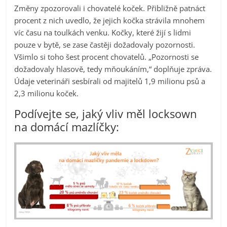
Změny zpozorovali i chovatelé koček. Přibližně patnáct
procent z nich uvedlo, že jejich kočka strávila mnohem
víc času na toulkách venku. Kočky, které žijí s lidmi
pouze v bytě, se zase častěji dožadovaly pozornosti.
Všimlo si toho šest procent chovatelů. „Pozornosti se
dožadovaly hlasově, tedy mňoukáním,“ doplňuje zpráva.
Údaje veterináři sesbírali od majitelů 1,9 milionu psů a
2,3 milionu koček.
Podívejte se, jaký vliv měl locksown
na domácí mazlíčky: