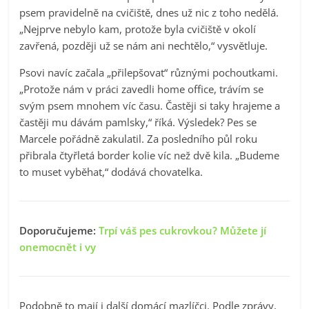
psem pravidelně na cvičiště, dnes už nic z toho nedělá.
„Nejprve nebylo kam, protože byla cvičiště v okolí
zavřená, později už se nám ani nechtělo,“ vysvětluje.
Psovi navíc začala „přilepšovat“ různými pochoutkami.
„Protože nám v práci zavedli home office, trávím se
svým psem mnohem víc času. Častěji si taky hrajeme a
častěji mu dávám pamlsky,“ říká. Výsledek? Pes se
Marcele pořádně zakulatil. Za posledního půl roku
přibrala čtyřletá border kolie víc než dvě kila. „Budeme
to muset vyběhat,“ dodává chovatelka.
Doporučujeme:
Trpí váš pes cukrovkou? Můžete jí
onemocnět i vy
Podobně to mají i další domácí mazlíčci. Podle zprávy,