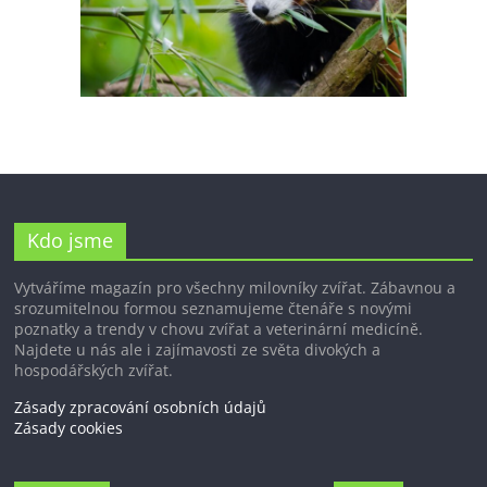
Kdo jsme
Vytváříme magazín pro všechny milovníky zvířat. Zábavnou a
srozumitelnou formou seznamujeme čtenáře s novými
poznatky a trendy v chovu zvířat a veterinární medicíně.
Najdete u nás ale i zajímavosti ze světa divokých a
hospodářských zvířat.
Zásady zpracování osobních údajů
Zásady cookies