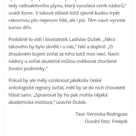
tedy radioaktivního plynu, který vyvolává vznik nádorů,“
uvádí Korec. V takové oblasti totiž zjevně budou trpět
rakovinou plic nejenom lidé, ale i psi. Těm navíc vyroste
tumor dřív.
Podobně to vidí i biostatistik Ladislav Dušek. „Něco
takového by bylo skvělé i u nás,“ řekl a doplnil: „O
zhoubném bujení zvířat se toho totiž moc neví. Navíc
nádory u zvířat skutečně můžou indikovat zhoršené
životní podmínky.“
Pokud by ale měly vzniknout jakékoliv české
onkologické registry zvířat, měli by se do nich chovatelé
hlásit sami. „Spravovat by ho pak mohla nějaká
akademická instituce,“ uzavřel Dušek.
Text: Veronika Rodriguez
Úvodní foto: Freepik