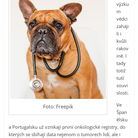
výzku
m
vědci
zaháji
li i
kvůli
rakov
ině. I
tady
totiž
tuší
souvi
slosti.
Ve
Foto: Freepik
Špan
ělsku
a Portugalsku už vznikají první onkologické registry, do
kterých se sbíhají data nejenom o tumorech lidí, ale i