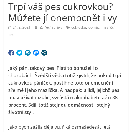
Trpí váš pes cukrovkou?
Můžete jí onemocnět i vy
,
,
21. 2. 2021
Zvířecí zprávy
cukrovka
domácí mazlíčci
pes
Jaký pán, takový pes. Platí to bohužel i o
chorobách. Švédští vědci totiž zjistili, že pokud trpí
cukrovkou páníček, postihne toto onemocnění
zřejmě i jeho mazlíčka. A naopak: u lidí, jejichž pes
musí užívat inzulin, vzrůstá riziko diabetu až o 38
procent. Sdílí totiž stejnou domácnost i stejný
životní styl.
Jako bych zažila déjà vu, říká osmašedesátiletá