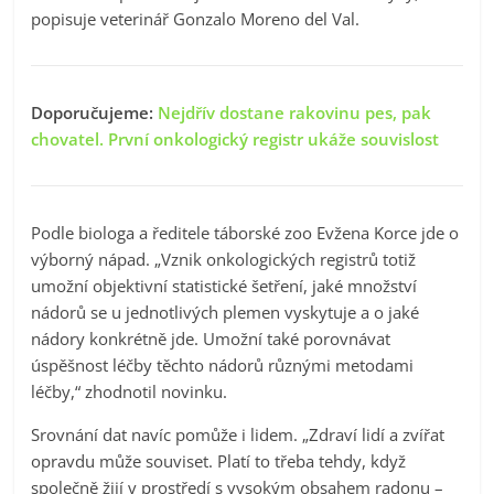
popisuje veterinář Gonzalo Moreno del Val.
Doporučujeme:
Nejdřív dostane rakovinu pes, pak
chovatel. První onkologický registr ukáže souvislost
Podle biologa a ředitele táborské zoo Evžena Korce jde o
výborný nápad. „Vznik onkologických registrů totiž
umožní objektivní statistické šetření, jaké množství
nádorů se u jednotlivých plemen vyskytuje a o jaké
nádory konkrétně jde. Umožní také porovnávat
úspěšnost léčby těchto nádorů různými metodami
léčby,“ zhodnotil novinku.
Srovnání dat navíc pomůže i lidem. „Zdraví lidí a zvířat
opravdu může souviset. Platí to třeba tehdy, když
společně žijí v prostředí s vysokým obsahem radonu –