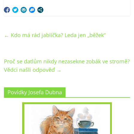
←
Kdo má rád jablíčka? Leda jen „běžek“
Proč se datlům nikdy nezasekne zobák ve stromě?
Vědci našli odpověď
→
Povídky Josefa Dubna