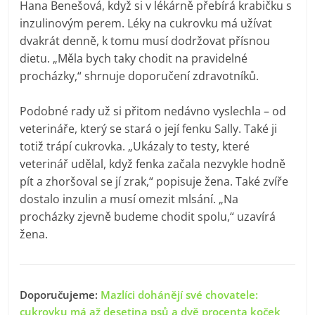
Hana Benešová, když si v lékárně přebírá krabičku s
inzulinovým perem. Léky na cukrovku má užívat
dvakrát denně, k tomu musí dodržovat přísnou
dietu. „Měla bych taky chodit na pravidelné
procházky,“ shrnuje doporučení zdravotníků.
Podobné rady už si přitom nedávno vyslechla – od
veterináře, který se stará o její fenku Sally. Také ji
totiž trápí cukrovka. „Ukázaly to testy, které
veterinář udělal, když fenka začala nezvykle hodně
pít a zhoršoval se jí zrak,“ popisuje žena. Také zvíře
dostalo inzulin a musí omezit mlsání. „Na
procházky zjevně budeme chodit spolu,“ uzavírá
žena.
Doporučujeme:
Mazlíci dohánějí své chovatele:
cukrovku má až desetina psů a dvě procenta koček