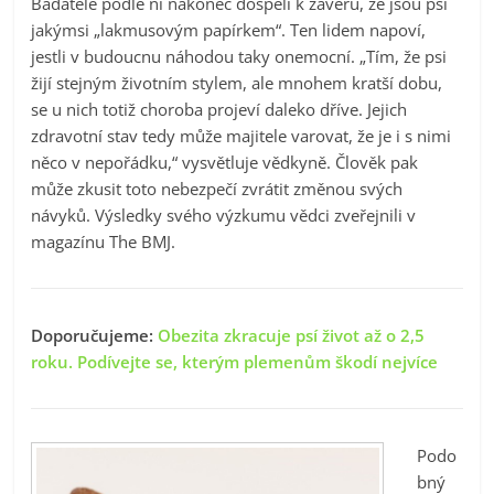
Badatelé podle ní nakonec dospěli k závěru, že jsou psi
jakýmsi „lakmusovým papírkem“. Ten lidem napoví,
jestli v budoucnu náhodou taky onemocní. „Tím, že psi
žijí stejným životním stylem, ale mnohem kratší dobu,
se u nich totiž choroba projeví daleko dříve. Jejich
zdravotní stav tedy může majitele varovat, že je i s nimi
něco v nepořádku,“ vysvětluje vědkyně. Člověk pak
může zkusit toto nebezpečí zvrátit změnou svých
návyků. Výsledky svého výzkumu vědci zveřejnili v
magazínu The BMJ.
Doporučujeme:
Obezita zkracuje psí život až o 2,5
roku. Podívejte se, kterým plemenům škodí nejvíce
Podo
bný