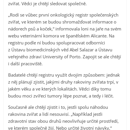
zvířat. Vědci je chtějí sledovat společně.
„Rodí se vůbec první onkologický registr společenských
zvířat, ve kterém se budou shromažďovat informace o
nádorech psů a koček,“ informovala loni na jaře na svém
webu veterinární komora ve španělském Alicante. Na
registru podle ní budou spolupracovat odborníci
z Ústavu biomedicínských věd Abel Salazar a Ústavu
veřejného zdraví University of Porto. Zapojit se ale chtějí
i další pracoviště.
Badatelé chtějí registru využít dvojím způsobem: jednak
z něj plánují zjistit, jakými druhy rakoviny zvířata trpí, v
jakém věku a ve kterých lokalitách. Vědci díky tomu
budou moci zvířecí tumory lépe poznat, a tedy i léčit.
Současně ale chtějí zjistit i to, jestli spolu náhodou
rakovina zvířat a lidí nesouvisí. „Například jestli
zdravotní stav obou druhů neovlivňuje určité prostředí,
ve kterém společně žijí. Nebo určité životní návyky,“