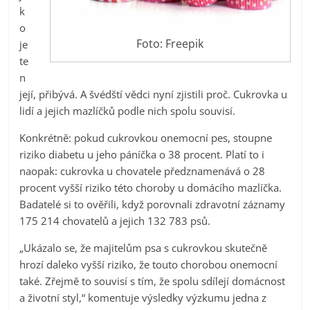
k
o
Foto: Freepik
je
te
n
její, přibývá. A švédští vědci nyní zjistili proč. Cukrovka u
lidí a jejich mazlíčků podle nich spolu souvisí.
Konkrétně: pokud cukrovkou onemocní pes, stoupne
riziko diabetu u jeho páníčka o 38 procent. Platí to i
naopak: cukrovka u chovatele předznamenává o 28
procent vyšší riziko této choroby u domácího mazlíčka.
Badatelé si to ověřili, když porovnali zdravotní záznamy
175 214 chovatelů a jejich 132 783 psů.
„Ukázalo se, že majitelům psa s cukrovkou skutečně
hrozí daleko vyšší riziko, že touto chorobou onemocní
také. Zřejmě to souvisí s tím, že spolu sdílejí domácnost
a životní styl,“ komentuje výsledky výzkumu jedna z