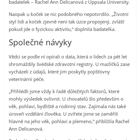
badatelek – Rachel Ann Delicanová z Uppsala University.
Naopak u koček se nic podobného nepotvrdilo. „Životní
styl lidí a koček zjevně není tak úzce propojený, zvlášť
pokud jde o fyzickou aktivitu,“ doplnila badatelka.
Společné návyky
Vědci se podle ní opírali o data, která o lidech za pět let
shromáždily švédské zdravotní registry. U mazlíčků zase
vycházeli z údajů, které jim poskytly pojišťovny
veterinární péče.
„Přihlédli jsme vždy k řadě důležitých faktorů, které
mohly výsledek ovlivnit. U chovatelů šlo především o
věk, pohlaví, bydliště a rodinný stav. Zajímala nás také
úroveň vzdělání člověka. U zvířete jsme se zaměřili
hlavně na jeho věk, pohlaví a plemeno,“ přiblížila Rachel
Ann Delicanová.