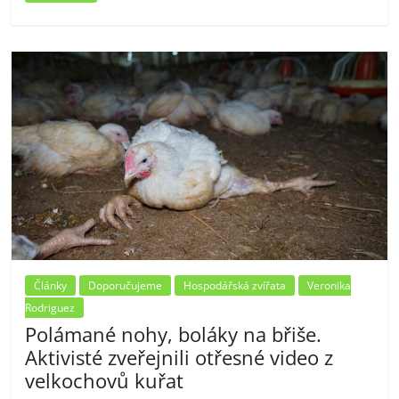
Články
Doporučujeme
Hospodářská zvířata
Veronika
Rodriguez
Polámané nohy, boláky na břiše.
Aktivisté zveřejnili otřesné video z
velkochovů kuřat