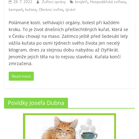
,
,
28. 7. 2022
Zvířecí zprávy
brojleři
Hospodářská zvířata
,
,
,
kampaň
kuřata
Obránci zvířat
týrání
Polámané kosti, selhávající orgány, bolest při každém
kroku. To je život dnešních přešlechtěných kuřat, která se
v Česku chovají na maso. Zatímco ještě před šedesáti lety
vážila kuřata po osmi týdnech svého života jen necelý
kilogram, dnes za stejnou dobu nabydou až čtyřikrát.
Jenomže jejich těla na to nejsou stavěná. Kuřata končí
zmrzačená.
Read more
Povídky Josefa Dubna