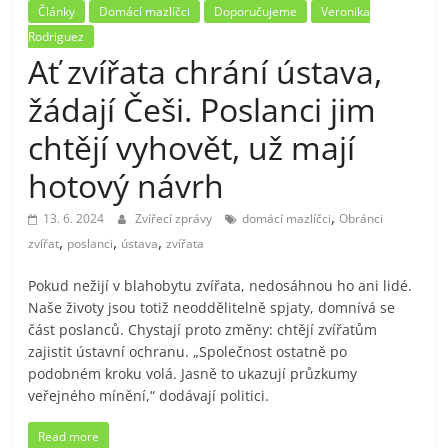
Články
Domácí mazlíčci
Doporučujeme
Veronika
Rodriguez
Ať zvířata chrání ústava,
žádají Češi. Poslanci jim
chtějí vyhovět, už mají
hotový návrh
,
13. 6. 2024
Zvířecí zprávy
domácí mazlíčci
Obránci
,
,
,
zvířat
poslanci
ústava
zvířata
Pokud nežijí v blahobytu zvířata, nedosáhnou ho ani lidé.
Naše životy jsou totiž neoddělitelně spjaty, domnívá se
část poslanců. Chystají proto změny: chtějí zvířatům
zajistit ústavní ochranu. „Společnost ostatně po
podobném kroku volá. Jasně to ukazují průzkumy
veřejného mínění,“ dodávají politici.
Read more