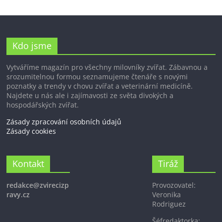
Kdo jsme
Vytváříme magazín pro všechny milovníky zvířat. Zábavnou a
srozumitelnou formou seznamujeme čtenáře s novými
poznatky a trendy v chovu zvířat a veterinární medicíně.
Najdete u nás ale i zajímavosti ze světa divokých a
hospodářských zvířat.
Zásady zpracování osobních údajů
Zásady cookies
Kontakt
Tiráž
redakce@zvirecizp
Provozovatel:
ravy.cz
Veronika
Rodriguez
Šéfredaktorka: