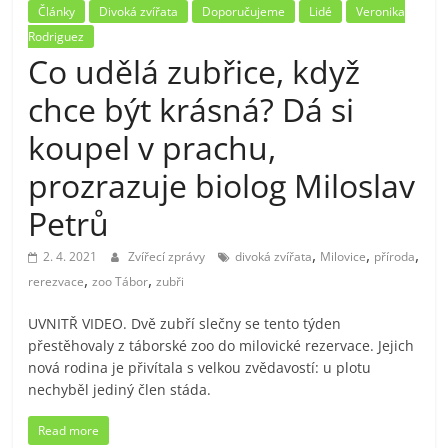
Články
Divoká zvířata
Doporučujeme
Lidé
Veronika
Rodriguez
Co udělá zubřice, když
chce být krásná? Dá si
koupel v prachu,
prozrazuje biolog Miloslav
Petrů
,
,
,
2. 4. 2021
Zvířecí zprávy
divoká zvířata
Milovice
příroda
,
,
rerezvace
zoo Tábor
zubři
UVNITŘ VIDEO. Dvě zubří slečny se tento týden
přestěhovaly z táborské zoo do milovické rezervace. Jejich
nová rodina je přivítala s velkou zvědavostí: u plotu
nechyběl jediný člen stáda.
Read more