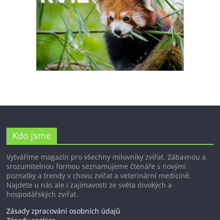
Kdo jsme
Vytváříme magazín pro všechny milovníky zvířat. Zábavnou a
srozumitelnou formou seznamujeme čtenáře s novými
poznatky a trendy v chovu zvířat a veterinární medicíně.
Najdete u nás ale i zajímavosti ze světa divokých a
hospodářských zvířat.
Zásady zpracování osobních údajů