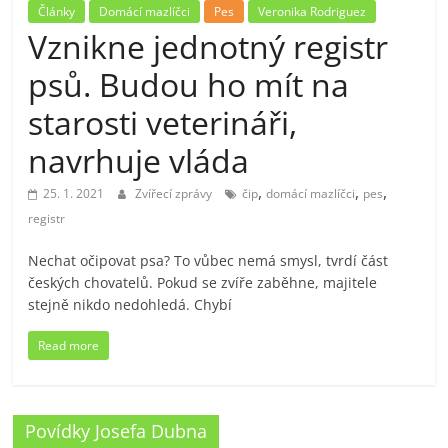
Články
Domácí mazlíčci
Pes
Veronika Rodriguez
Vznikne jednotný registr
psů. Budou ho mít na
starosti veterináři,
navrhuje vláda
,
,
,
25. 1. 2021
Zvířecí zprávy
čip
domácí mazlíčci
pes
registr
Nechat očipovat psa? To vůbec nemá smysl, tvrdí část
českých chovatelů. Pokud se zvíře zaběhne, majitele
stejně nikdo nedohledá. Chybí
Read more
Povídky Josefa Dubna