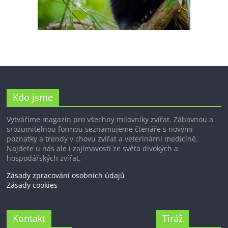
Kdo jsme
Vytváříme magazín pro všechny milovníky zvířat. Zábavnou a
srozumitelnou formou seznamujeme čtenáře s novými
poznatky a trendy v chovu zvířat a veterinární medicíně.
Najdete u nás ale i zajímavosti ze světa divokých a
hospodářských zvířat.
Zásady zpracování osobních údajů
Zásady cookies
Kontakt
Tiráž