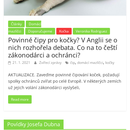
Články
Domácí
mazlíčci
Doporučujeme
Kočka
Veronika Rodriguez
Povinné čipy pro kočky? V Anglii se o
nich rozhořela debata. Co na to čeští
zákonodárci a ochránci?
,
,
21. 1. 2021
Zvířecí zprávy
čip
domácí mazlíčci
kočky
AKTUALIZACE. Zaveďme povinné čipování koček, požadují
spolky ochránců zvířat po celé Evropě. V některých zemích
už jejich volání zákonodárci vyslyšeli,
Read more
Povídky Josefa Dubna