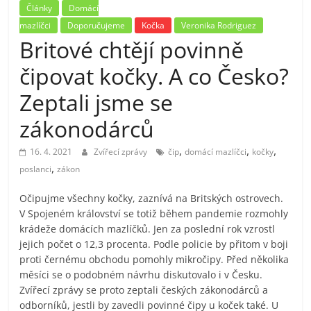
Články
Domácí
mazlíčci
Doporučujeme
Kočka
Veronika Rodriguez
Britové chtějí povinně
čipovat kočky. A co Česko?
Zeptali jsme se
zákonodárců
,
,
,
16. 4. 2021
Zvířecí zprávy
čip
domácí mazlíčci
kočky
,
poslanci
zákon
Očipujme všechny kočky, zaznívá na Britských ostrovech.
V Spojeném království se totiž během pandemie rozmohly
krádeže domácích mazlíčků. Jen za poslední rok vzrostl
jejich počet o 12,3 procenta. Podle policie by přitom v boji
proti černému obchodu pomohly mikročipy. Před několika
měsíci se o podobném návrhu diskutovalo i v Česku.
Zvířecí zprávy se proto zeptali českých zákonodárců a
odborníků, jestli by zavedli povinné čipy u koček také. U