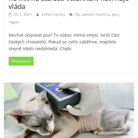
vláda
,
,
,
25. 1. 2021
Zvířecí zprávy
čip
domácí mazlíčci
pes
registr
Nechat očipovat psa? To vůbec nemá smysl, tvrdí část
českých chovatelů. Pokud se zvíře zaběhne, majitele
stejně nikdo nedohledá. Chybí
Read more