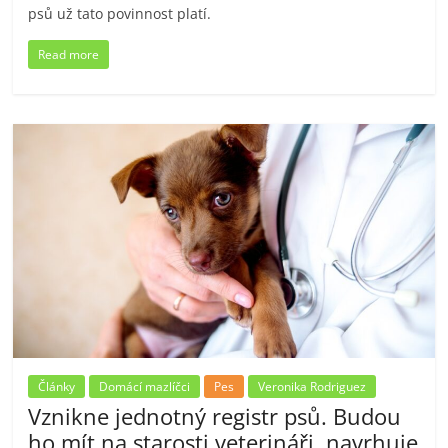
psů už tato povinnost platí.
Read more
Články
Domácí mazlíčci
Pes
Veronika Rodriguez
Vznikne jednotný registr psů. Budou
ho mít na starosti veterináři, navrhuje