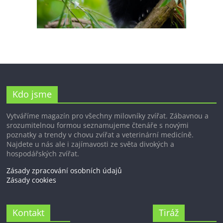
Kdo jsme
Vytváříme magazín pro všechny milovníky zvířat. Zábavnou a
srozumitelnou formou seznamujeme čtenáře s novými
poznatky a trendy v chovu zvířat a veterinární medicíně.
Najdete u nás ale i zajímavosti ze světa divokých a
hospodářských zvířat.
Zásady zpracování osobních údajů
Zásady cookies
Kontakt
Tiráž