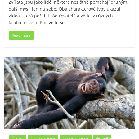
Zvířata jsou jako lidé: některá nezištně pomáhají druhým,
další myslí jen na sebe. Oba charakterové typy ukazují
videa, která pořídili ošetřovatelé a vědci v různých
koutech světa. Podívejte se.
Read more
Články
Divoká zvířata
Doporučujeme
Veronika