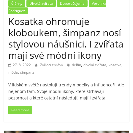
Články
Divoká zvířata
Doporučujeme
Veronika
Rodriguez
Kosatka ohromuje
kloboukem, šimpanz nosí
stylovou náušnici. I zvířata
mají své módní ikony
,
,
,
27. 8. 2022
Zvířecí zprávy
delfín
divoká zvířata
kosatka
,
móda
šimpanz
V lidském světě nastolují trendy modelky a influenceři. Ale
nejenom tam. Svoje módní ikony, které strhávají
pozornost a které ostatní následují, mají i zvířata.
Read more