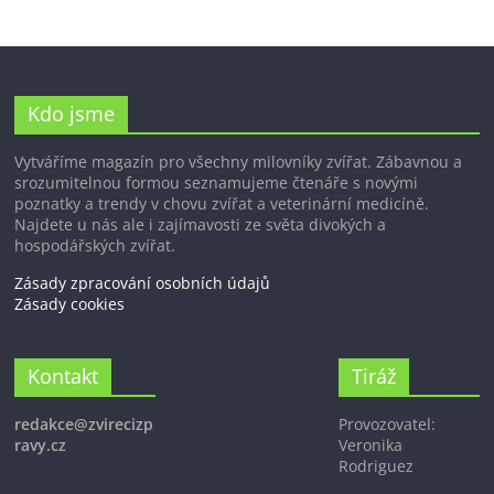
Kdo jsme
Vytváříme magazín pro všechny milovníky zvířat. Zábavnou a
srozumitelnou formou seznamujeme čtenáře s novými
poznatky a trendy v chovu zvířat a veterinární medicíně.
Najdete u nás ale i zajímavosti ze světa divokých a
hospodářských zvířat.
Zásady zpracování osobních údajů
Zásady cookies
Kontakt
Tiráž
redakce@zvirecizp
Provozovatel:
ravy.cz
Veronika
Rodriguez