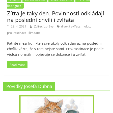
Rodriguez
Zítra je taky den. Povinnosti odkládají
na poslední chvíli i zvířata
,
,
22. 4. 2021
Zvířecí zprávy
divoká zvířata
holub
,
prokrastinace
šimpanz
Patříte mezi lidi, kteří své úkoly odkládají až na poslední
chvíli? Vězte, že v tom nejste sami. Prokrastinace je podle
vědců normální, objevuje se dokonce i u zvířat.
Read more
Povídky Josefa Dubna