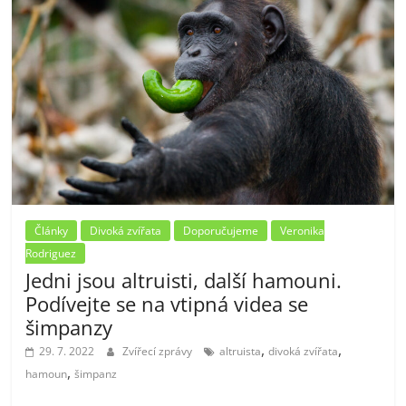
Články
Divoká zvířata
Doporučujeme
Veronika
Rodriguez
Jedni jsou altruisti, další hamouni.
Podívejte se na vtipná videa se
šimpanzy
,
,
29. 7. 2022
Zvířecí zprávy
altruista
divoká zvířata
,
hamoun
šimpanz