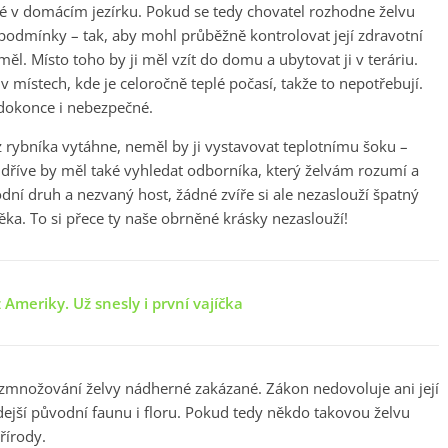
 v domácím jezírku. Pokud se tedy chovatel rozhodne želvu
 podmínky – tak, aby mohl průběžně kontrolovat její zdravotní
ěl. Místo toho by ji měl vzít do domu a ubytovat ji v teráriu.
 v místech, kde je celoročně teplé počasí, takže to nepotřebují.
í dokonce i nebezpečné.
z rybníka vytáhne, neměl by ji vystavovat teplotnímu šoku –
jdříve by měl také vyhledat odborníka, který želvám rozumí a
dní druh a nezvaný host, žádné zvíře si ale nezaslouží špatný
ka. To si přece ty naše obrněné krásky nezaslouží!
 Ameriky. Už snesly i první vajíčka
rozmnožování želvy nádherné zakázané. Zákon nedovoluje ani její
zdejší původní faunu i floru. Pokud tedy někdo takovou želvu
řírody.