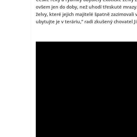
ovšem jen do doby, než uhodí třeskuté mrazy. 
želvy, které jejich majitelé špatně zazimovali
ubytujte je v teráriu,“ radí zkušený chovatel Ji