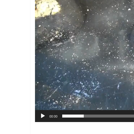
přehrávač
00:00