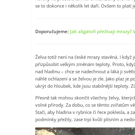
se to dokonce i několik let daří. Ovšem to platí
Doporučujeme:
Jak aligátoři přežívají mrazy?
Želva totiž není na české mrazy stavěná. I kdy
přizpůsobit velkým změnám teploty. Proto, když 
nad hladinu – chce se nadechnout a láká ji světl
náhlé ochlazení a se želvou je zle. Jako plaz je
ukrýt do hloubek, kde jsou stabilnější teploty. 
Přesně tak mohou skončit všechny želvy, kterých
volné přírody. Za dobu, co se těmto zvířatům v
Stačí, aby hladina v rybníce či řece poklesla, a 
podmínky přežily, zase trpí kvůli plísním a nedo
Video