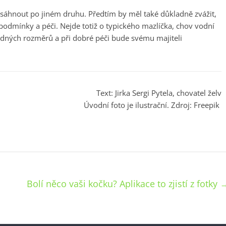
 sáhnout po jiném druhu. Předtím by měl také důkladně zvážit,
é podmínky a péči. Nejde totiž o typického mazlíčka, chov vodní
odných rozměrů a při dobré péči bude svému majiteli
Text: Jirka Sergi Pytela, chovatel želv
Úvodní foto je ilustrační. Zdroj: Freepik
Bolí něco vaši kočku? Aplikace to zjistí z fotky