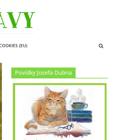
COOKIES (EU)
Povídky Josefa Dubna