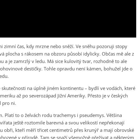
i zimní čas, kdy mrzne nebo sněží. Ve sněhu pozoruji stopy
vá plocha s rákosem na obzoru působí idylicky. Občas mě ale z
 a je zamrzlý v ledu. Má sice kulovitý tvar, rozhodně to ale
rohovinové destičky. Tohle opravdu není kámen, bohužel jde o
ledu.
e skutečnosti na úplně jiném kontinentu – bydlí ve vodách, které
meriku až po severozápad Jižní Ameriky. Přesto je v českých
pro ni.
ém. Platí to o želvách rodu trachemys i pseudemys. Většina
zvířata ještě roztomile barevná a svou velikostí nepřekonají
u obři, kteří měří třicet centimetrů přes krunýř a mají obrovské
 vyhozené v přírodě. Tam se snaží všemožně přežívat a některým