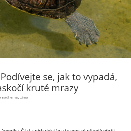
odívejte se, jak to vypadá,
askočí kruté mrazy
,
a nádherná
zima
z Ameriky. Část z nich dokáže v tuzemské přírodě přežít,