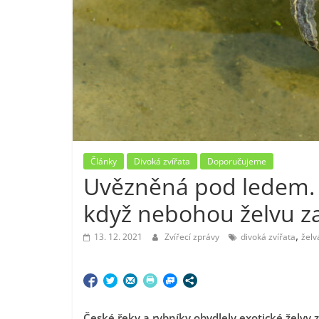
Články
Divoká zvířata
Doporučujeme
Uvězněná pod ledem. P
když nebohou želvu z
,
13. 12. 2021
Zvířecí zprávy
divoká zvířata
želv
České řeky a rybníky obydlely exotické želvy 