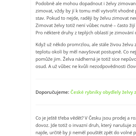
Podobně ale mohou dopadnout i želvy zimované
zimovat, vždy by jí k tomu měl vytvořit vhodné
stav. Pokud to nejde, raději by želvu zimovat nem
Zimovat želvy totiž není vůbec nutné – často žijí
Pro některé druhy z teplých oblastí je zimován
Když už někdo promrzlou, ale stále živou želvu 
teplotu okolí by měl navyšovat postupně. Co ne
pomůže jim. Želva nádherná je totiž sice nepůvo
osud. A už vůbec ne kvůli nezodpovědnosti člově
Doporučujeme:
České rybníky obydlely želvy z
Co je ještě třeba vědět? V Česku jsou prodej a 
dovoz. Jde totiž o invazní druh, který narušuje 
najde, určitě by ji neměl pouštět zpět do volné p