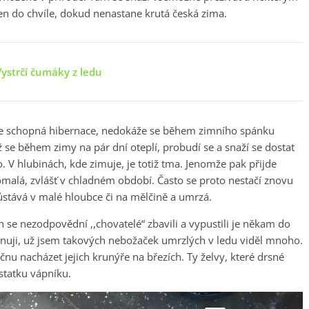
 jen do chvíle, dokud nenastane krutá česká zima.
 Vystrčí čumáky z ledu
ž je schopná hibernace, nedokáže se během zimního spánku
se během zimy na pár dní oteplí, probudí se a snaží se dostat
o. V hlubinách, kde zimuje, je totiž tma. Jenomže pak přijde
 pomalá, zvlášť v chladném období. Často se proto nestačí znovu
Zůstává v malé hloubce či na mělčině a umrzá.
 se nezodpovědní ,,chovatelé“ zbavili a vypustili je někam do
ěnuji, už jsem takových nebožaček umrzlých v ledu viděl mnoho.
začnu nacházet jejich krunýře na březích. Ty želvy, které drsné
statku vápníku.