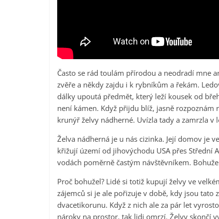
Často se rád toulám přírodou a neodradí mne an
zvěře a někdy zajdu i k rybníkům a řekám. Ledo
dálky upoutá předmět, který leží kousek od břehu
není kámen. Když přijdu blíž, jasně rozpoznám 
krunýř želvy nádherné. Uvízla tady a zamrzla v 
Želva nádherná je u nás cizinka. Její domov je v
křižují území od jihovýchodu USA přes Střední A
vodách poměrně častým návštěvníkem. Bohužel 
Proč bohužel? Lidé si totiž kupují želvy ve velk
zájemců si je ale pořizuje v době, kdy jsou tato 
dvacetikorunu. Když z nich ale za pár let vyrosto
nároky na prostor, tak lidi omrzí. Želvy skončí