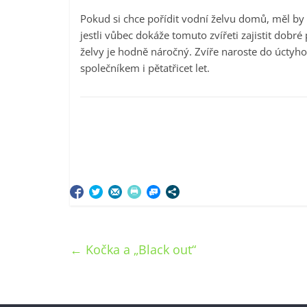
Pokud si chce pořídit vodní želvu domů, měl by
jestli vůbec dokáže tomuto zvířeti zajistit dobr
želvy je hodně náročný. Zvíře naroste do úctyh
společníkem i pětatřicet let.
←
Kočka a „Black out“