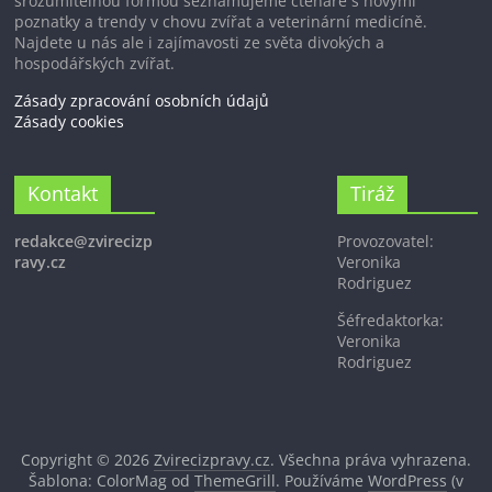
srozumitelnou formou seznamujeme čtenáře s novými
poznatky a trendy v chovu zvířat a veterinární medicíně.
Najdete u nás ale i zajímavosti ze světa divokých a
hospodářských zvířat.
Zásady zpracování osobních údajů
Zásady cookies
Kontakt
Tiráž
redakce@zvirecizp
Provozovatel:
ravy.cz
Veronika
Rodriguez
Šéfredaktorka:
Veronika
Rodriguez
Copyright © 2026
Zvirecizpravy.cz
. Všechna práva vyhrazena.
Šablona: ColorMag od
ThemeGrill
. Používáme
WordPress
(v