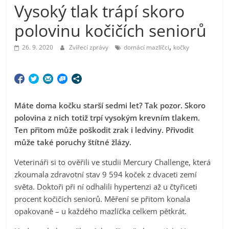
Vysoký tlak trápí skoro
polovinu kočičích seniorů
,
26. 9. 2020
Zvířecí zprávy
domácí mazlíčci
kočky
Máte doma kočku starší sedmi let? Tak pozor. Skoro
polovina z nich totiž trpí vysokým krevním tlakem.
Ten přitom může poškodit zrak i ledviny. Přivodit
může také poruchy štítné žlázy.
Veterináři si to ověřili ve studii Mercury Challenge, která
zkoumala zdravotní stav 9 594 koček z dvaceti zemí
světa. Doktoři při ní odhalili hypertenzi až u čtyřiceti
procent kočičích seniorů. Měření se přitom konala
opakovaně – u každého mazlíčka celkem pětkrát.