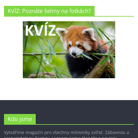
KVÍZ: Poznáte šelmy na fotkách?
Kdo jsme
Vytváříme magazín pro všechny milovníky zvířat. Zábavnou a