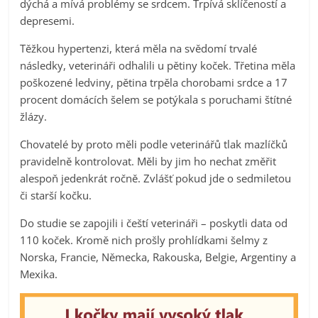
dýchá a mívá problémy se srdcem. Trpívá sklíčeností a
depresemi.
Těžkou hypertenzi, která měla na svědomí trvalé
následky, veterináři odhalili u pětiny koček. Třetina měla
poškozené ledviny, pětina trpěla chorobami srdce a 17
procent domácích šelem se potýkala s poruchami štítné
žlázy.
Chovatelé by proto měli podle veterinářů tlak mazlíčků
pravidelně kontrolovat. Měli by jim ho nechat změřit
alespoň jedenkrát ročně. Zvlášť pokud jde o sedmiletou
či starší kočku.
Do studie se zapojili i čeští veterináři – poskytli data od
110 koček. Kromě nich prošly prohlídkami šelmy z
Norska, Francie, Německa, Rakouska, Belgie, Argentiny a
Mexika.