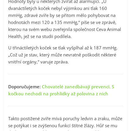
Hodnoty byly u některých zvířat až alarmující. „U
dvanáctiletých koček nebyl výjimkou ani tlak 160
mmHg, zdravé zvíře by se přitom mělo pohybovat na
hodnotách mezi 120 a 135 mmHg,“ píše se ve zprávě,
kterou na svém webu zveřejnila společnost Ceva Animal
Health, jež se na studii podílela.
U třináctiletých koček se tlak vyšplhal až k 187 mmHg.
„Což už je stav, který může nevratně poškodit některé
vnitřní orgány,“ varuje zpráva.
Doporučujeme:
Chovatelé zanedbávají prevenci. S
kočkou nechodí na prohlídky až polovina z nich
Takto postižené zvíře mívá poruchy ledvin a zraku, může
se potýkat i se zvýšenou funkcí štítné žlázy. Hůř se mu