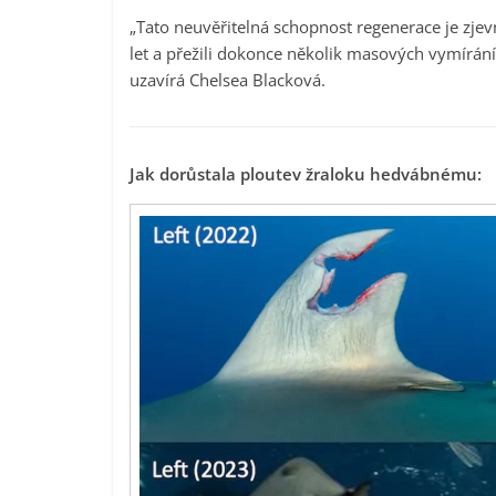
„Tato neuvěřitelná schopnost regenerace je zje
let a přežili dokonce několik masových vymírání. 
uzavírá Chelsea Blacková.
Jak dorůstala ploutev žraloku hedvábnému: