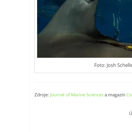
Foto: Josh Schel
Zdroje:
Journal of Marine Sciences
a magazín
Co
Ú