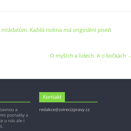
 mláďatům. Každá rodina má originální píseň
O myších a lidech. A o kočkách
Kontakt
ábavnou a
redakce@zvirecizpravy.cz
ými poznatky a
e u nás ale i
t.