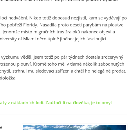
loci hedvábní. Nikdo totiž doposud nezjistil, kam se vydávají po
o pobřeží Floridy. Nasadila proto deseti parybám na ploutve
t. Jenomže místo migračních tras žraloků nakonec objevila
versity of Miami něco úplně jiného: jejich fascinující
 výzkumu věděl, jsem totiž po pár týdnech dostala srdceryvný
 utrženou ploutví. Kromě toho měl v tlamě několik zabodnutých
til, strhnul mu sledovací zařízen a chtěl ho nelegálně prodat.
bioložka.
aty z nákladních lodí. Zaútočí-li na člověka, je to omyl
vé