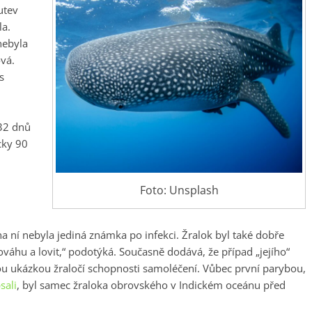
utev
la.
nebyla
ová.
s
332 dnů
cky 90
Foto: Unsplash
na ní nebyla jediná známka po infekci. Žralok byl také dobře
váhu a lovit,“ podotýká. Současně dodává, že případ „jejího“
u ukázkou žraločí schopnosti samoléčení. Vůbec první parybou,
sali
, byl samec žraloka obrovského v Indickém oceánu před