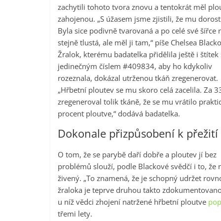
zachytili tohoto tvora znovu a tentokrát měl plo
zahojenou. „S úžasem jsme zjistili, že mu dorost
Byla sice podivně tvarovaná a po celé své šířce 
stejně tlustá, ale měl ji tam,“ píše Chelsea Black
Žralok, kterému badatelka přidělila ještě i štítek 
jedinečným číslem #409834, aby ho kdykoliv
rozeznala, dokázal utrženou tkáň zregenerovat.
„Hřbetní ploutev se mu skoro celá zacelila. Za 
zregeneroval tolik tkáně, že se mu vrátilo prakti
procent ploutve,“ dodává badatelka.
Dokonale přizpůsobení k přežití
O tom, že se parybě daří dobře a ploutev jí bez
problémů slouží, podle Blackové svědčí i to, že 
živený. „To znamená, že je schopný udržet rovno
žraloka je teprve druhou takto zdokumentovano
u níž vědci zhojení natržené hřbetní ploutve
pop
třemi lety.