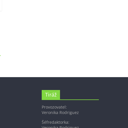
→
Tiráž
Provozovatel:
Veronika Rodriguez
Šéfredaktorka:
Veronika Rodriguez