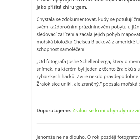
jako přišitá chirurgem.
Chystala se zdokumentovat, kudy se potulují žra
svém každoročním prázdninovém pobytu u jižníh
sledovací zařízení a začala jejich pohyb mapova
mořská bioložka Chelsea Blacková z americké Uni
schopnost samoléčení.
„Od fotografa Joshe Schellenberga, který o mém
snímek, na kterém byl jeden z těchto žraloků s
rybářských háčků. Zvíře někdo pravděpodobně chy
Žralok sice unikl, ale zraněný,“ popsala mořská 
Doporučujeme:
Žraloci se krmí uhynulými zvíř
Jenomže ne na dlouho. O rok později fotografo