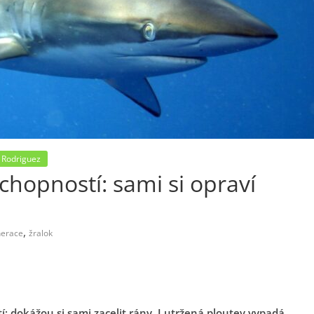
 Rodriguez
schopností: sami si opraví
,
nerace
žralok
í: dokážou si sami zacelit rány. I utržená ploutev vypadá