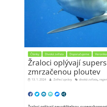
Články
Divoká zvířata
Doporučujeme
Veronika
Žraloci oplývají super
zmrzačenou ploutev
,
13. 1. 2024
Zvířecí zprávy
divoká zvířata
rege
Žraloci oplývají neuvěřitelnou superschopnost