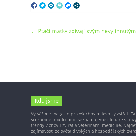
←
Ptačí matky zpívají svým nevylíhnutým
Kdo jsme
Vytváříme magazín pro všechny milovníky zvířat. Z
srozumitelnou formou seznamujeme čtenáře s nov
trendy v chovu zvířat a veterinární medicíně. Najdet
zajímavosti ze světa divokých a hospodářských zvířa