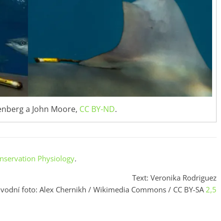
lenberg a John Moore,
CC BY-ND
.
nservation Physiology
.
Text: Veronika Rodriguez
vodní foto: Alex Chernikh / Wikimedia Commons / CC BY-SA
2,5