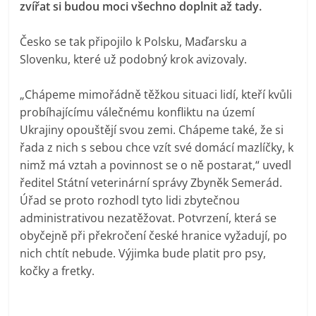
zvířat si budou moci všechno doplnit až tady.
Česko se tak připojilo k Polsku, Maďarsku a
Slovenku, které už podobný krok avizovaly.
„Chápeme mimořádně těžkou situaci lidí, kteří kvůli
probíhajícímu válečnému konfliktu na území
Ukrajiny opouštějí svou zemi. Chápeme také, že si
řada z nich s sebou chce vzít své domácí mazlíčky, k
nimž má vztah a povinnost se o ně postarat,“ uvedl
ředitel Státní veterinární správy Zbyněk Semerád.
Úřad se proto rozhodl tyto lidi zbytečnou
administrativou nezatěžovat. Potvrzení, která se
obyčejně při překročení české hranice vyžadují, po
nich chtít nebude. Výjimka bude platit pro psy,
kočky a fretky.