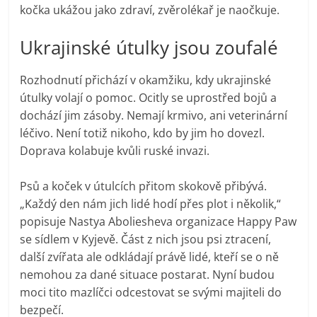
kočka ukážou jako zdraví, zvěrolékař je naočkuje.
Ukrajinské útulky jsou zoufalé
Rozhodnutí přichází v okamžiku, kdy ukrajinské
útulky volají o pomoc. Ocitly se uprostřed bojů a
dochází jim zásoby. Nemají krmivo, ani veterinární
léčivo. Není totiž nikoho, kdo by jim ho dovezl.
Doprava kolabuje kvůli ruské invazi.
Psů a koček v útulcích přitom skokově přibývá.
„Každý den nám jich lidé hodí přes plot i několik,“
popisuje Nastya Aboliesheva organizace Happy Paw
se sídlem v Kyjevě. Část z nich jsou psi ztracení,
další zvířata ale odkládají právě lidé, kteří se o ně
nemohou za dané situace postarat. Nyní budou
moci tito mazlíčci odcestovat se svými majiteli do
bezpečí.