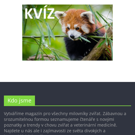
Kdo jsme
Vytváříme magazín pro všechny milovníky zvířat. Zábavnou a
srozumitelnou formou seznamujeme čtenáře s novými
poznatky a trendy v chovu zvířat a veterinární medicíně.
Najdete u nás ale i zajímavosti ze světa divokých a