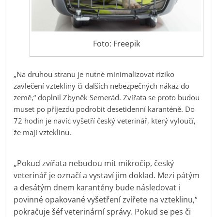
Foto: Freepik
„Na druhou stranu je nutné minimalizovat riziko
zavlečení vztekliny či dalších nebezpečných nákaz do
země,“ doplnil Zbyněk Semerád. Zvířata se proto budou
muset po příjezdu podrobit desetidenní karanténě. Do
72 hodin je navíc vyšetří český veterinář, který vyloučí,
že mají vzteklinu.
„Pokud zvířata nebudou mít mikročip, český
veterinář je označí a vystaví jim doklad. Mezi pátým
a desátým dnem karantény bude následovat i
povinné opakované vyšetření zvířete na vzteklinu,“
pokračuje šéf veterinární správy. Pokud se pes či