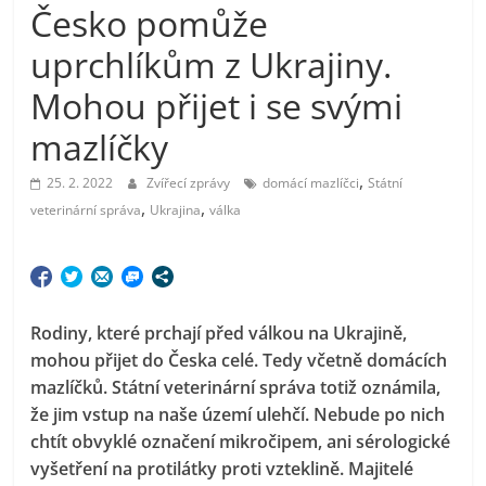
Česko pomůže
uprchlíkům z Ukrajiny.
Mohou přijet i se svými
mazlíčky
,
25. 2. 2022
Zvířecí zprávy
domácí mazlíčci
Státní
,
,
veterinární správa
Ukrajina
válka
Rodiny, které prchají před válkou na Ukrajině,
mohou přijet do Česka celé. Tedy včetně domácích
mazlíčků. Státní veterinární správa totiž oznámila,
že jim vstup na naše území ulehčí. Nebude po nich
chtít obvyklé označení mikročipem, ani sérologické
vyšetření na protilátky proti vzteklině. Majitelé