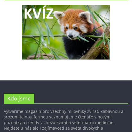
Kdo jsme
Vytváříme magazín pro všechny milovníky zvířat. Zábavnou a
srozumitelnou formou seznamujeme čtenáře s novými
poznatky a trendy v chovu zvířat a veterinární medicíně.
Najdete u nás ale i zajímavosti ze světa divokých a