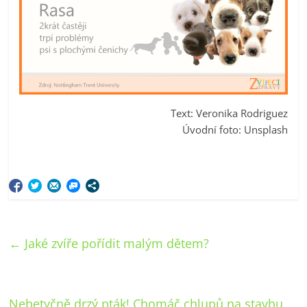
Text: Veronika Rodriguez
Úvodní foto: Unsplash
←
Jaké zvíře pořídit malým dětem?
Nebetyčně drzý pták! Chomáč chlupů na stavbu