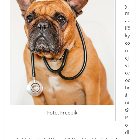
y
m
az
líč
ky
co
n
ej
ví
ce
oc
hr
á
ni
t?
Foto: Freepik
P
o
dl