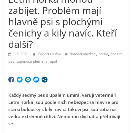
zabíjet. Problém mají
hlavně psi s plochými
čenichy a kily navíc. Kteří
další?
,
,
,
1. 8. 2021
Zvířecí zprávy
domácí mazlíčci
horko
obezita
,
,
pes
tuponosá plemena
úpal
Každý sedmý pes s úpalem umírá, varují veterináři.
Letní horka jsou podle nich nebezpečná hlavně pro
starší buldočky s kily navíc. Takoví psi jsou totiž na
vedra extrémně citliví. Nemohou
dýchat a přehřívají
se.