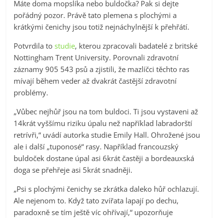
Máte doma mopslíka nebo buldočka? Pak si dejte
pořádný pozor. Právě tato plemena s plochými a
krátkými čenichy jsou totiž nejnáchylnější k přehřátí.
Potvrdila to
studie
, kterou zpracovali badatelé z britské
Nottingham Trent University. Porovnali zdravotní
záznamy 905 543 psů a zjistili, že mazlíčci těchto ras
mívají během veder až dvakrát častější zdravotní
problémy.
„Vůbec nejhůř jsou na tom buldoci. Ti jsou vystaveni až
14krát vyššímu riziku úpalu než například labradorští
retrívři,“ uvádí autorka studie Emily Hall. Ohrožené jsou
ale i další „tuponosé“ rasy. Například francouzský
buldoček dostane úpal asi 6krát častěji a bordeauxská
doga se přehřeje asi 5krát snadněji.
„Psi s plochými čenichy se zkrátka daleko hůř ochlazují.
Ale nejenom to. Když tato zvířata lapají po dechu,
paradoxně se tím ještě víc ohřívají,“ upozorňuje