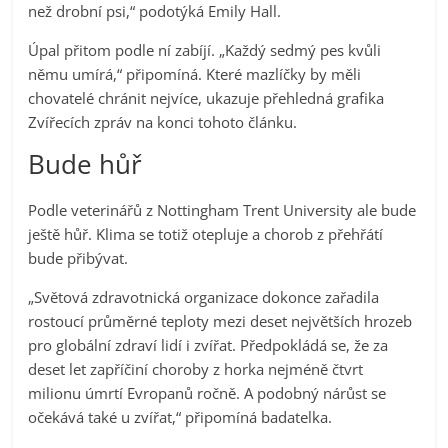
než drobní psi,“ podotýká Emily Hall.
Úpal přitom podle ní zabíjí. „Každý sedmý pes kvůli
němu umírá,“ připomíná. Které mazlíčky by měli
chovatelé chránit nejvíce, ukazuje přehledná grafika
Zvířecích zpráv na konci tohoto článku.
Bude hůř
Podle veterinářů z Nottingham Trent University ale bude
ještě hůř. Klima se totiž otepluje a chorob z přehřátí
bude přibývat.
„Světová zdravotnická organizace dokonce zařadila
rostoucí průměrné teploty mezi deset největších hrozeb
pro globální zdraví lidí i zvířat. Předpokládá se, že za
deset let zapříčiní choroby z horka nejméně čtvrt
milionu úmrtí Evropanů ročně. A podobný nárůst se
očekává také u zvířat,“ připomíná badatelka.