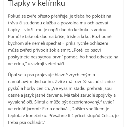
Tlapky v kelímku
Pokud se zvíře přesto přehřeje, je třeba ho položit na
trávu či studenou dlažbu a pozvolna mu ochlazovat
tlapky – vložit mu je například do kelímku s vodou.
Pomůže také obklad na břiše, třísle a krku. Rozhodně
bychom ale neměli spěchat – příliš rychlé ochlazení
může zvířeti přivodit šok a smrt. „Poté, co psovi
poskytnete nezbytnou první pomoc, ho hned odvezte na
veterinu,“ uzavírají veterináři.
Úpal se u psa projevuje hlavně zrychleným a
namáhavým dýcháním. Zvíře má rovněž suché sliznice
pysků a horký čenich. „Ve vyšším stadiu přehřátí jsou
dásně a jazyk jasně červené. Má také zarudlé spojivky a
vyvalené oči. Slintá a může být dezorientovaný,“ uvádí
veterinář Jaromír Ekr a dodává: „Dalším vodítkem je
teplota v konečníku. Přesáhne-li čtyřicet stupňů Celsia, je
třeba psa ochladit.“