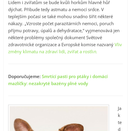
Lidem i zvířatům se bude kvůli horkům hlavně hůř
dýchat. Přibude tedy astmatu a nemocí srdce. V
teplejším počasí se také mohou snadno šířit některé
nákazy. „Vzroste počet parazitárních nemoci, poruch
příjmu potravy, úpalů a dehydratace,“ vyjmenovává jen
některé problémy společný dokument Světové
zdravotnické organizace a Evropské komise nazvaný
Vliv
změny klimatu na zdraví lidí, zvířat a rostli
n.
Doporučujeme:
Smrtící pasti pro ptáky i domácí
mazlíčky: nezakryté bazény plné vody
Ja
k
te
d