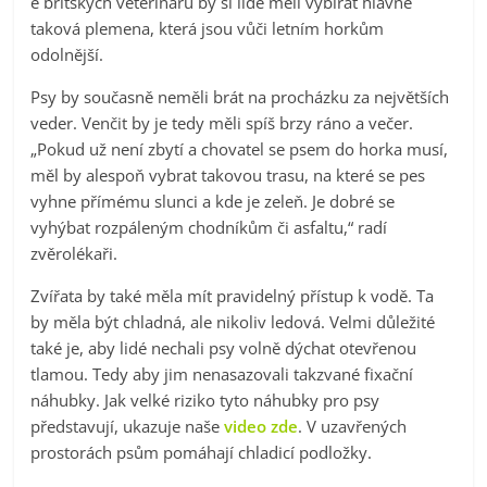
e britských veterinářů by si lidé měli vybírat hlavně
taková plemena, která jsou vůči letním horkům
odolnější.
Psy by současně neměli brát na procházku za největších
veder. Venčit by je tedy měli spíš brzy ráno a večer.
„Pokud už není zbytí a chovatel se psem do horka musí,
měl by alespoň vybrat takovou trasu, na které se pes
vyhne přímému slunci a kde je zeleň. Je dobré se
vyhýbat rozpáleným chodníkům či asfaltu,“ radí
zvěrolékaři.
Zvířata by také měla mít pravidelný přístup k vodě. Ta
by měla být chladná, ale nikoliv ledová. Velmi důležité
také je, aby lidé nechali psy volně dýchat otevřenou
tlamou. Tedy aby jim nenasazovali takzvané fixační
náhubky. Jak velké riziko tyto náhubky pro psy
představují, ukazuje naše
video zde
. V uzavřených
prostorách psům pomáhají chladicí podložky.