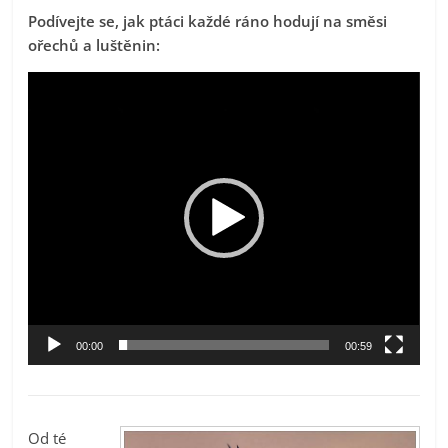
Podívejte se, jak ptáci každé ráno hodují na směsi
ořechů a luštěnin:
Video
přehrávač
00:00
00:59
Od té