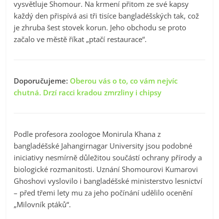
vysvětluje Shomour. Na krmení přitom ze své kapsy
každý den přispívá asi tři tisíce bangladéšských tak, což
je zhruba šest stovek korun. Jeho obchodu se proto
začalo ve městě říkat „ptačí restaurace“.
Doporučujeme:
Oberou vás o to, co vám nejvíc
chutná. Drzí racci kradou zmrzliny i chipsy
Podle profesora zoologoe Monirula Khana z
bangladéšské Jahangirnagar University jsou podobné
iniciativy nesmírně důležitou součástí ochrany přírody a
biologické rozmanitosti. Uznání Shomourovi Kumarovi
Ghoshovi vyslovilo i bangladéšské ministerstvo lesnictví
– před třemi lety mu za jeho počínání udělilo ocenění
„Milovník ptáků“.