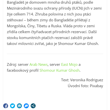
Bangladéš je domovem mnoha druhů ptáků, podle
Mezinárodního svazu ochrany přírody (IUCN) jich v zemi
žije celkem 714. Zhruba polovina z nich jsou ptáci
stěhovaví – během zimy do Bangladéše přilétají z
Mongolska, Číny, Tibetu a Ruska. Vláda proto v zemi
zřídila celkem čtyřiadvacet přírodních rezervací. Další
stovku komunitních ptačích rezervací založili právě
takoví milovníci zvířat, jako je Shomour Kumar Ghosh.
Zdroj: server
Arab News
, server
East Mojo
a
facebookový profil
Shomour Kumar Ghosh
.
Text: Veronika Rodriguez
Úvodní foto: Pixabay