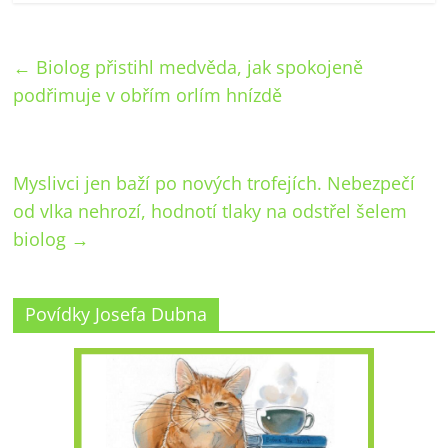
←
Biolog přistihl medvěda, jak spokojeně
podřimuje v obřím orlím hnízdě
Myslivci jen baží po nových trofejích. Nebezpečí
od vlka nehrozí, hodnotí tlaky na odstřel šelem
biolog
→
Povídky Josefa Dubna