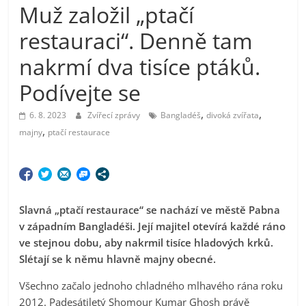
Muž založil „ptačí
restauraci“. Denně tam
nakrmí dva tisíce ptáků.
Podívejte se
,
,
6. 8. 2023
Zvířecí zprávy
Bangladéš
divoká zvířata
,
majny
ptačí restaurace
Slavná „ptačí restaurace“ se nachází ve městě Pabna
v západním Bangladéši. Její majitel otevírá každé ráno
ve stejnou dobu, aby nakrmil tisíce hladových krků.
Slétají se k němu hlavně majny obecné.
Všechno začalo jednoho chladného mlhavého rána roku
2012. Padesátiletý Shomour Kumar Ghosh právě