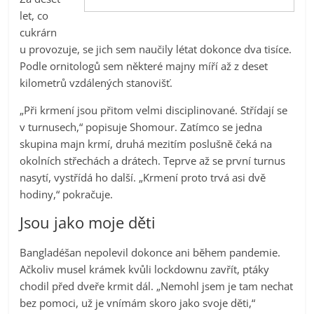
let, co
cukrárn
u provozuje, se jich sem naučily létat dokonce dva tisíce.
Podle ornitologů sem některé majny míří až z deset
kilometrů vzdálených stanovišť.
„Při krmení jsou přitom velmi disciplinované. Střídají se
v turnusech,“ popisuje Shomour. Zatímco se jedna
skupina majn krmí, druhá mezitím poslušně čeká na
okolních střechách a drátech. Teprve až se první turnus
nasytí, vystřídá ho další. „Krmení proto trvá asi dvě
hodiny,“ pokračuje.
Jsou jako moje děti
Bangladéšan nepolevil dokonce ani během pandemie.
Ačkoliv musel krámek kvůli lockdownu zavřít, ptáky
chodil před dveře krmit dál. „Nemohl jsem je tam nechat
bez pomoci, už je vnímám skoro jako svoje děti,“