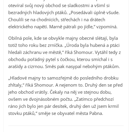
otevíral svůj nový obchod se sladkostmi a všiml si
bezradných hladových ptáků. „Posedávali úplně všude.
Choulili se na chodnících, střechách i na drátech
elektrického napětí. Marně pátrali po jídle,“ vzpomíná.
Obilná pole, kde se obvykle majny obecné slétají, byla
totiž toho roku bez zrníčka. „Úroda byla hubená a ptáci
hledali záchranu ve městě,“ říká Shomour. Vytáhl tedy z
obchodu pořádný pytel s čočkou, kterou smíchal i s
arašídy a cizrnou. Směs pak nasypal nebohým ptákům.
„Hladové majny to samozřejmě do posledního drobku
zhltaly,“ říká Shomour. A nejenom to. Druhý den se před
jeho obchod vrátily. Čekaly na něj ve stejnou dobu,
ovšem ve dvojnásobném počtu. „Zatímco předchozí
ráno jich bylo jen pár desítek, druhý den už jsem krmil
stovku ptáků,“ směje se obyvatel města Pabna.