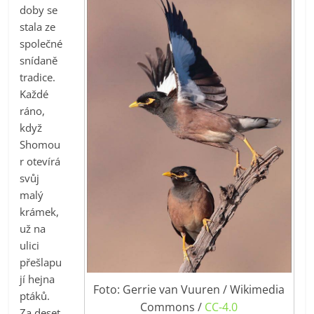
doby se
stala ze
společné
snídaně
tradice.
Každé
ráno,
když
Shomou
r otevírá
svůj
malý
krámek,
už na
ulici
přešlapu
jí hejna
Foto: Gerrie van Vuuren / Wikimedia
ptáků.
Commons /
CC-4.0
Za deset