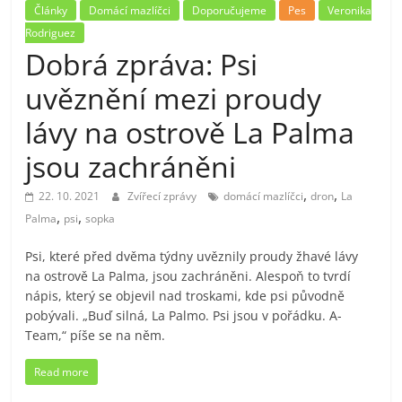
Články
Domácí mazlíčci
Doporučujeme
Pes
Veronika
Rodriguez
Dobrá zpráva: Psi
uvěznění mezi proudy
lávy na ostrově La Palma
jsou zachráněni
,
,
22. 10. 2021
Zvířecí zprávy
domácí mazlíčci
dron
La
,
,
Palma
psi
sopka
Psi, které před dvěma týdny uvěznily proudy žhavé lávy
na ostrově La Palma, jsou zachráněni. Alespoň to tvrdí
nápis, který se objevil nad troskami, kde psi původně
pobývali. „Buď silná, La Palmo. Psi jsou v pořádku. A-
Team,“ píše se na něm.
Read more