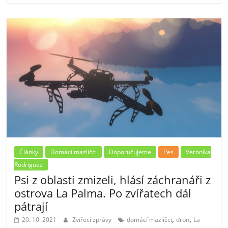
Články
Domácí mazlíčci
Doporučujeme
Pes
Veronika
Rodriguez
Psi z oblasti zmizeli, hlásí záchranáři z
ostrova La Palma. Po zvířatech dál
pátrají
,
,
20. 10. 2021
Zvířecí zprávy
domácí mazlíčci
dron
La