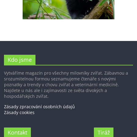
Kdo jsme
Vytváříme magazín pro všechny milovníky zvířat. Zábavnou a
srozumitelnou formou seznamujeme čtenáře s novými
poznatky a trendy v chovu zvířat a veterinární medicíně.
Najdete u nás ale i zajímavosti ze světa divokých a
hospodářských zvířat.
Zásady zpracování osobních údajů
Zásady cookies
Kontakt
Tiráž