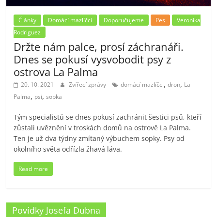
Články
Domácí mazlíčci
Doporučujeme
Pes
Veronika
Rodriguez
Držte nám palce, prosí záchranáři.
Dnes se pokusí vysvobodit psy z
ostrova La Palma
,
,
20. 10. 2021
Zvířecí zprávy
domácí mazlíčci
dron
La
,
,
Palma
psi
sopka
Tým specialistů se dnes pokusí zachránit šestici psů, kteří
zůstali uvěznění v troskách domů na ostrově La Palma.
Ten je už dva týdny zmítaný výbuchem sopky. Psy od
okolního světa odřízla žhavá láva.
Read more
Povídky Josefa Dubna