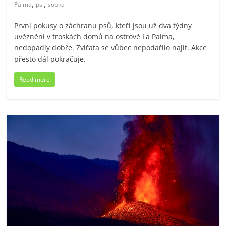
,
,
Palma
psi
sopka
První pokusy o záchranu psů, kteří jsou už dva týdny
uvězněni v troskách domů na ostrově La Palma,
nedopadly dobře. Zvířata se vůbec nepodařilo najít. Akce
přesto dál pokračuje.
Read more