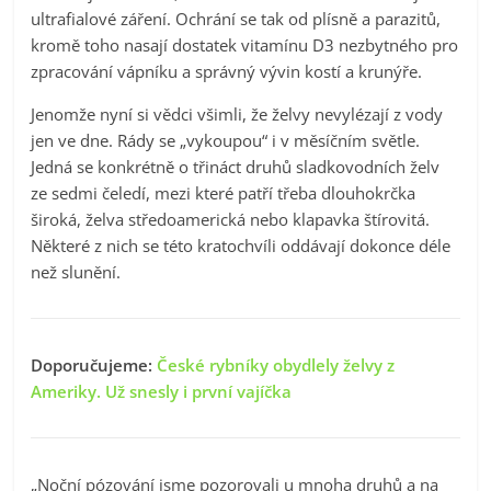
ultrafialové záření. Ochrání se tak od plísně a parazitů,
kromě toho nasají dostatek vitamínu D3 nezbytného pro
zpracování vápníku a správný vývin kostí a krunýře.
Jenomže nyní si vědci všimli, že želvy nevylézají z vody
jen ve dne. Rády se „vykoupou“ i v měsíčním světle.
Jedná se konkrétně o třináct druhů sladkovodních želv
ze sedmi čeledí, mezi které patří třeba dlouhokrčka
široká, želva středoamerická nebo klapavka štírovitá.
Některé z nich se této kratochvíli oddávají dokonce déle
než slunění.
Doporučujeme:
České rybníky obydlely želvy z
Ameriky. Už snesly i první vajíčka
„Noční pózování jsme pozorovali u mnoha druhů a na