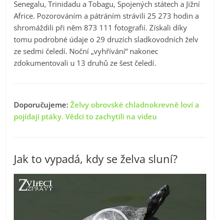
Senegalu, Trinidadu a Tobagu, Spojených státech a Jižní
Africe. Pozorováním a pátráním strávili 25 273 hodin a
shromáždili při něm 873 111 fotografií. Získali díky
tomu podrobné údaje o 29 druzích sladkovodních želv
ze sedmi čeledí. Noční „vyhřívání“ nakonec
zdokumentovali u 13 druhů ze šest čeledí.
Doporučujeme:
Želvy obrovské chladnokrevně loví a
pojídají ptáky. Vědci to zachytili na videu
Jak to vypadá, kdy se želva sluní?
Video
přehrávač