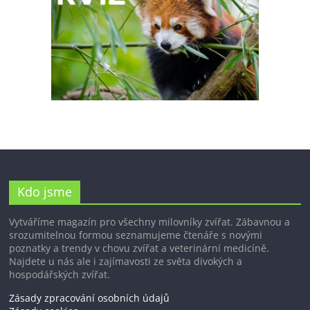
Kdo jsme
Vytváříme magazín pro všechny milovníky zvířat. Zábavnou a
srozumitelnou formou seznamujeme čtenáře s novými
poznatky a trendy v chovu zvířat a veterinární medicíně.
Najdete u nás ale i zajímavosti ze světa divokých a
hospodářských zvířat.
Zásady zpracování osobních údajů