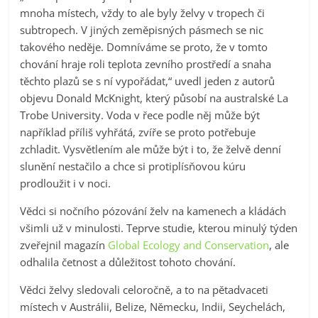
mnoha místech, vždy to ale byly želvy v tropech či
subtropech. V jiných zeměpisných pásmech se nic
takového neděje. Domníváme se proto, že v tomto
chování hraje roli teplota zevního prostředí a snaha
těchto plazů se s ní vypořádat,“ uvedl jeden z autorů
objevu Donald McKnight, který působí na australské La
Trobe University. Voda v řece podle něj může být
například příliš vyhřátá, zvíře se proto potřebuje
zchladit. Vysvětlením ale může být i to, že želvě denní
slunění nestačilo a chce si protiplísňovou kúru
prodloužit i v noci.
Vědci si nočního pózování želv na kamenech a kládách
všimli už v minulosti. Teprve studie, kterou minulý týden
zveřejnil magazín
Global Ecology and Conservation
, ale
odhalila četnost a důležitost tohoto chování.
Vědci želvy sledovali celoročně, a to na pětadvaceti
místech v Austrálii, Belize, Německu, Indii, Seychelách,