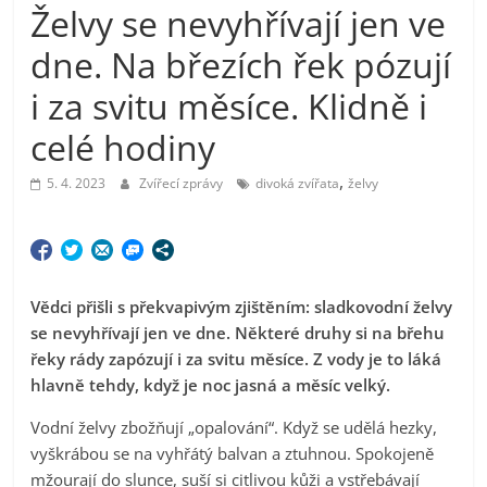
Želvy se nevyhřívají jen ve
dne. Na březích řek pózují
i za svitu měsíce. Klidně i
celé hodiny
,
5. 4. 2023
Zvířecí zprávy
divoká zvířata
želvy
Vědci přišli s překvapivým zjištěním: sladkovodní želvy
se nevyhřívají jen ve dne. Některé druhy si na břehu
řeky rády zapózují i za svitu měsíce. Z vody je to láká
hlavně tehdy, když je noc jasná a měsíc velký.
Vodní želvy zbožňují „opalování“. Když se udělá hezky,
vyškrábou se na vyhřátý balvan a ztuhnou. Spokojeně
mžourají do slunce, suší si citlivou kůži a vstřebávají