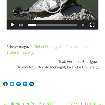
00:00
00:15
Zdroje: magazín
Global Ecology and Conservation
,
La
Trobe University
.
Text: Veronika Rodriguez
Úvodní foto: Donald McKnight, La Trobe University
←
Jak zkamenět v Brdech?
Ve stínu obrů
→