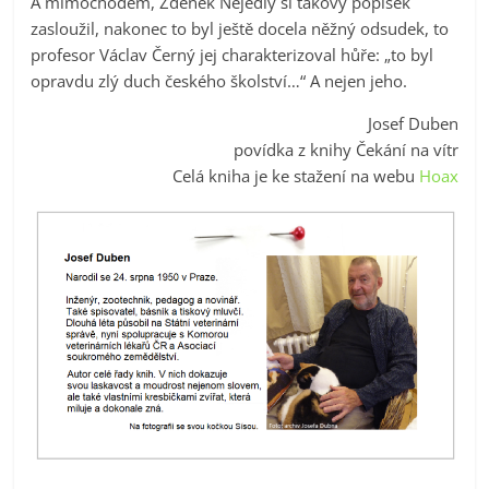
A mimochodem, Zdeněk Nejedlý si takový popisek
zasloužil, nakonec to byl ještě docela něžný odsudek, to
profesor Václav Černý jej charakterizoval hůře: „to byl
opravdu zlý duch českého školství…“ A nejen jeho.
Josef Duben
povídka z knihy Čekání na vítr
Celá kniha je ke stažení na webu
Hoax