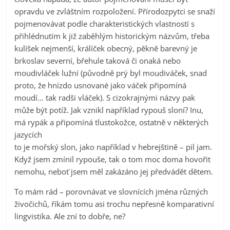
opravdu ve zvláštním rozpoložení. Přírodozpytci se snaží
pojmenovávat podle charakteristických vlastností s
přihlédnutím k již zaběhlým historickým názvům, třeba
kulíšek nejmenší, králíček obecný, pěkně barevný je
brkoslav severní, břehule taková či onaká nebo
moudivláček lužní (původně prý byl moudiváček, snad
proto, že hnízdo usnované jako váček připomíná
moudí… tak radši vláček). S cizokrajnými názvy pak
může být potíž. Jak vznikl například rypouš sloní? Inu,
má rypák a připomíná tlustokožce, ostatně v některých
jazycích
to je mořský slon, jako například v hebrejštině – pil jam.
Když jsem zmínil rypouše, tak o tom moc doma hovořit
nemohu, neboť jsem měl zakázáno jej předvádět dětem.
To mám rád – porovnávat ve slovnících jména různých
živočichů, říkám tomu asi trochu nepřesně komparativní
lingvistika. Ale zní to dobře, ne?