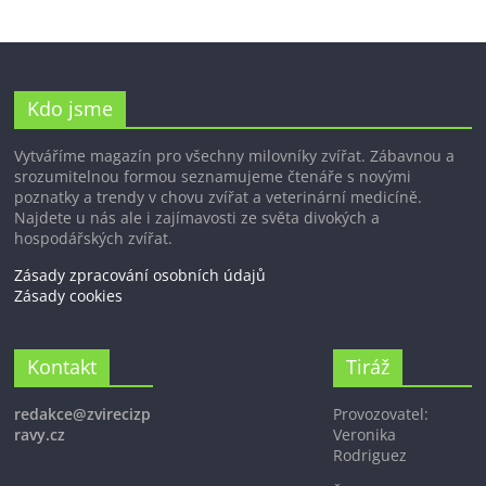
Kdo jsme
Vytváříme magazín pro všechny milovníky zvířat. Zábavnou a
srozumitelnou formou seznamujeme čtenáře s novými
poznatky a trendy v chovu zvířat a veterinární medicíně.
Najdete u nás ale i zajímavosti ze světa divokých a
hospodářských zvířat.
Zásady zpracování osobních údajů
Zásady cookies
Kontakt
Tiráž
redakce@zvirecizp
Provozovatel:
ravy.cz
Veronika
Rodriguez