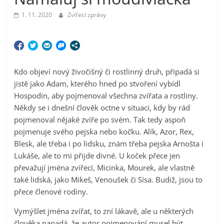
1. 11. 2020
Zvířecí zprávy
Kdo objeví nový živočišný či rostlinný druh, připadá si
jistě jako Adam, kterého hned po stvoření vybídl
Hospodin, aby pojmenoval všechna zvířata a rostliny.
Někdy se i dnešní člověk octne v situaci, kdy by rád
pojmenoval nějaké zvíře po svém. Tak tedy aspoň
pojmenuje svého pejska nebo kočku. Alík, Azor, Rex,
Blesk, ale třeba i po lidsku, znám třeba pejska Arnošta i
Lukáše, ale to mi přijde divné. U koček přece jen
převažují jména zvířecí, Micinka, Mourek, ale vlastně
také lidská, jako Mikeš, Venoušek či Sísa. Budiž, jsou to
přece členové rodiny.
Vymýšlet jména zvířat, to zní lákavě, ale u některých
člověka napadá, že autor pojmenování musel být