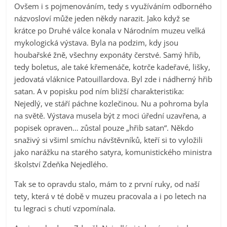
Ovšem i s pojmenováním, tedy s využíváním odborného
názvosloví může jeden někdy narazit. Jako když se
krátce po Druhé válce konala v Národním muzeu velká
mykologická výstava. Byla na podzim, kdy jsou
houbařské žně, všechny exponáty čerstvé. Samý hřib,
tedy boletus, ale také křemenáče, kotrče kadeřavé, lišky,
jedovatá vláknice Patouillardova. Byl zde i nádherný hřib
satan. A v popisku pod ním bližší charakteristika:
Nejedlý, ve stáří páchne kozlečinou. Nu a pohroma byla
na světě. Výstava musela být z moci úřední uzavřena, a
popisek opraven… zůstal pouze „hřib satan“. Někdo
snaživý si všiml smíchu návštěvníků, kteří si to vyložili
jako narážku na starého satyra, komunistického ministra
školství Zdeňka Nejedlého.
Tak se to opravdu stalo, mám to z první ruky, od naší
tety, která v té době v muzeu pracovala a i po letech na
tu legraci s chutí vzpomínala.