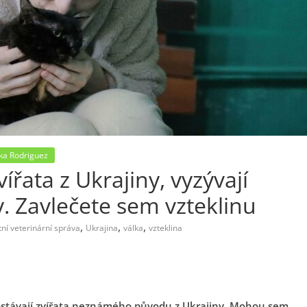
ka Rodriguez
ířata z Ukrajiny, vyzývají
y. Zavlečete sem vzteklinu
,
,
,
tní veterinární správa
Ukrajina
válka
vzteklina
ostávají zvířata neznámého původu z Ukrajiny. Mohou sem