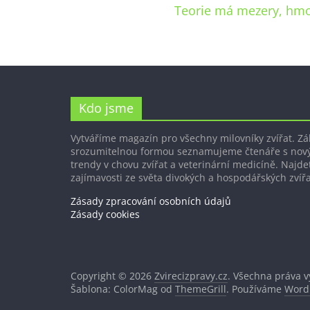
Teorie má mezery, hmo
Kdo jsme
Vytváříme magazín pro všechny milovníky zvířat. Z
srozumitelnou formou seznamujeme čtenáře s nov
trendy v chovu zvířat a veterinární medicíně. Najdet
zajímavosti ze světa divokých a hospodářských zvířa
Zásady zpracování osobních údajů
Zásady cookies
Copyright © 2026
Zvirecizpravy.cz
. Všechna práva 
Šablona: ColorMag od
ThemeGrill
. Používáme
Word