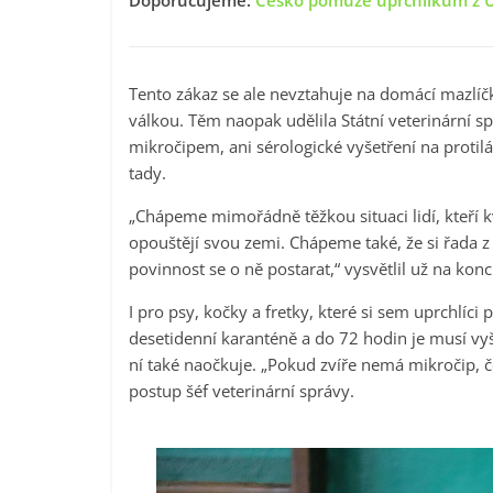
Doporučujeme:
Česko pomůže uprchlíkům z Uk
Tento zákaz se ale nevztahuje na domácí mazlíčky
válkou. Těm naopak udělila Státní veterinární s
mikročipem, ani sérologické vyšetření na protilá
tady.
„Chápeme mimořádně těžkou situaci lidí, kteří 
opouštějí svou zemi. Chápeme také, že si řada z
povinnost se o ně postarat,“ vysvětlil už na ko
I pro psy, kočky a fretky, které si sem uprchlíci 
desetidenní karanténě a do 72 hodin je musí vyšet
ní také naočkuje. „Pokud zvíře nemá mikročip, čes
postup šéf veterinární správy.