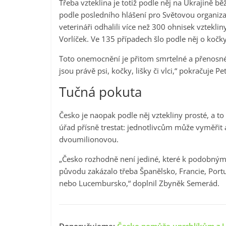
Třeba vzteklina je totiž podle něj na Ukrajině bě
podle posledního hlášení pro Světovou organizac
veterináři odhalili více než 300 ohnisek vzteklin
Vorlíček. Ve 135 případech šlo podle něj o kočk
Toto onemocnění je přitom smrtelné a přenosné i
jsou právě psi, kočky, lišky či vlci,“ pokračuje Pe
Tučná pokuta
Česko je naopak podle něj vztekliny prosté, a to
úřad přísně trestat: jednotlivcům může vyměřit
dvoumilionovou.
„Česko rozhodně není jediné, které k podobným
původu zakázalo třeba Španělsko, Francie, Port
nebo Lucembursko,“ doplnil Zbyněk Semerád.