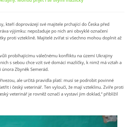
rajiny. Mohou přijet i se svými mazlíčky
, kteří doprovázejí své majitele prchající do Česka před
práva výjimku: nepožaduje po nich ani obvyklé označení
tky proti vzteklině. Majitelé zvířat si všechno mohou doplnit až
kvůli probíhajícímu válečnému konfliktu na území Ukrajiny
 nich s sebou chce vzít své domácí mazlíčky, k nimž má vztah a
nci února Zbyněk Semerád.
přivezou, ale určitá pravidla platí: musí se podrobit povinné
řit i český veterinář. Ten vyloučí, že mají vzteklinu. Zvíře proti
ký veterinář je rovněž označí a vystaví jim doklad,“ přiblížil