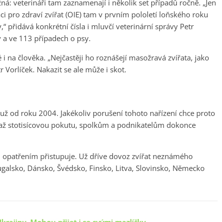
žná: veterináři tam zaznamenají i několik set případů ročně. „Jen
i pro zdraví zvířat (OIE) tam v prvním pololetí loňského roku
y,“ přidává konkrétní čísla i mluvčí veterinární správy Petr
y a ve 113 případech o psy.
 na člověka. „Nejčastěji ho roznášejí masožravá zvířata, jako
tr Vorlíček. Nakazit se ale může i skot.
 už od roku 2004. Jakékoliv porušení tohoto nařízení chce proto
 až stotisícovou pokutu, spolkům a podnikatelům dokonce
 opatřením přistupuje. Už dříve dovoz zvířat neznámého
ugalsko, Dánsko, Švédsko, Finsko, Litva, Slovinsko, Německo