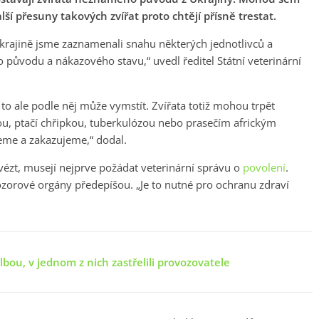
lší přesuny takových zvířat proto chtějí přísně trestat.
 Ukrajině jsme zaznamenali snahu některých jednotlivců a
původu a nákazového stavu,“ uvedl ředitel Státní veterinární
to ale podle něj může vymstít. Zvířata totiž mohou trpět
, ptačí chřipkou, tuberkulózou nebo prasečím africkým
me a zakazujeme,“ dodal.
ovézt, musejí nejprve požádat veterinární správu o
povolení
.
ozorové orgány předepíšou. „Je to nutné pro ochranu zdraví
bou, v jednom z nich zastřelili provozovatele