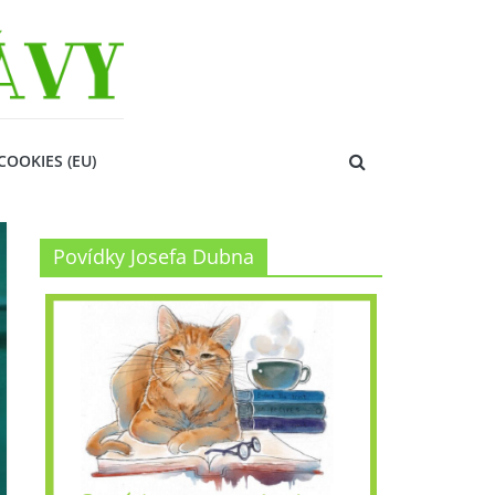
COOKIES (EU)
Povídky Josefa Dubna