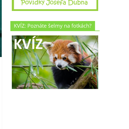
KVÍZ: Poznáte šelmy na fotkách?