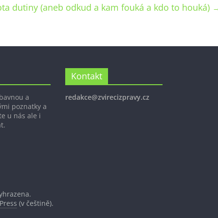
ta dutiny (aneb odkud a kam fouká a kdo to houká)
Kontakt
ábavnou a
redakce@zvirecizpravy.cz
ými poznatky a
e u nás ale i
t.
vyhrazena.
Press
(v češtině).