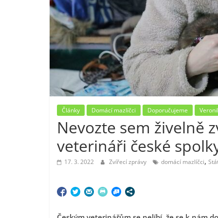
Články
Domácí mazlíčci
Doporučujeme
Veroni
Nevozte sem živelně zv
veterináři české spolk
,
17. 3. 2022
Zvířecí zprávy
domácí mazlíčci
Stá
Českým veterinářům se nelíbí, že se k nám d