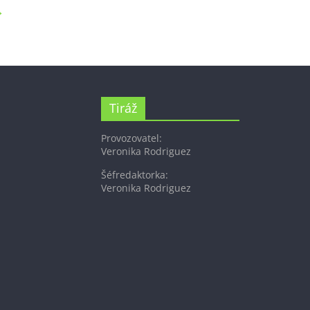
→
Tiráž
Provozovatel:
Veronika Rodriguez
Šéfredaktorka:
Veronika Rodriguez