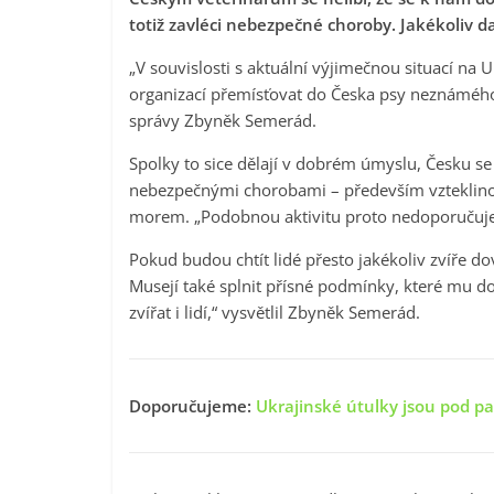
totiž zavléci nebezpečné choroby. Jakékoliv da
„V souvislosti s aktuální výjimečnou situací na
organizací přemísťovat do Česka psy neznámého 
správy Zbyněk Semerád.
Spolky to sice dělají v dobrém úmyslu, Česku se 
nebezpečnými chorobami – především vzteklinou
morem. „Podobnou aktivitu proto nedoporučuje
Pokud budou chtít lidé přesto jakékoliv zvíře d
Musejí také splnit přísné podmínky, které mu d
zvířat i lidí,“ vysvětlil Zbyněk Semerád.
Doporučujeme:
Ukrajinské útulky jsou pod pal