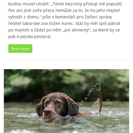
budou muset utratit. „Tento bezcitný přístup mě popudil.
Pes ani jiné zvíře přece nemůže za to, že ho jeho majitel
vyhodil z domu,“ píše v komentáři pro Zvířecí zprávy
ředitel táborské zoo Evžen Korec. Stát by měl spíš pátrat
po majiteli a žádat po něm „psí alimenty“, za které by se
pak o pejska postaral.
Read more