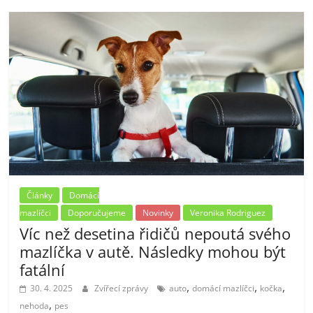
Články
Domácí
mazlíčci
Doporučujeme
Novinky
Veronika Rodriguez
Víc než desetina řidičů nepoutá svého
mazlíčka v autě. Následky mohou být
fatální
,
,
,
30. 4. 2025
Zvířecí zprávy
auto
domácí mazlíčci
kočka
,
nehoda
pes