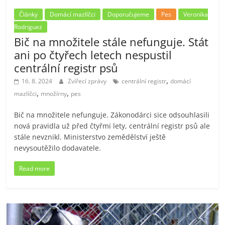
Články
Domácí mazlíčci
Doporučujeme
Pes
Veronika
Rodriguez
Bič na množitele stále nefunguje. Stát
ani po čtyřech letech nespustil
centrální registr psů
,
16. 8. 2024
Zvířecí zprávy
centrální registr
domácí
,
,
mazlíčci
množírny
pes
Bič na množitele nefunguje. Zákonodárci sice odsouhlasili
nová pravidla už před čtyřmi lety, centrální registr psů ale
stále nevznikl. Ministerstvo zemědělství ještě
nevysoutěžilo dodavatele.
Read more