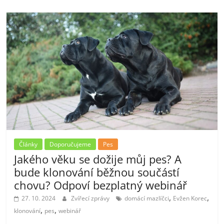
Články
Doporučujeme
Pes
Jakého věku se dožije můj pes? A
bude klonování běžnou součástí
chovu? Odpoví bezplatný webinář
,
,
27. 10. 2024
Zvířecí zprávy
domácí mazlíčci
Evžen Korec
,
,
klonování
pes
webinář