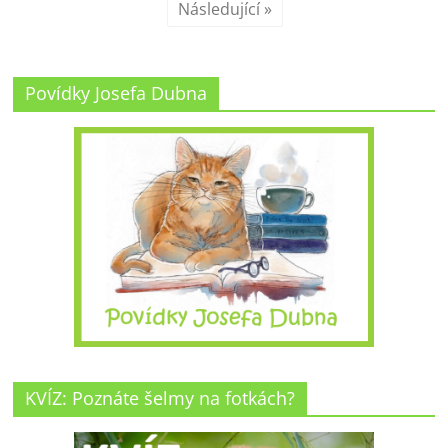
Následující »
Povídky Josefa Dubna
KVÍZ: Poznáte šelmy na fotkách?