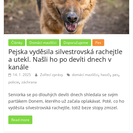
Články
Domácí mazlíčci
Doporučujeme
Pes
Pejska vyděsila silvestrovská rachejtle
a utekl. Našli ho po devíti dnech v
kanále
,
,
,
14. 1. 2025
Zvířecí zprávy
domácí mazlíčci
hasiči
pes
,
policie
záchrana
Seniorka se po dlouhých devíti dnech shledala se svým
parťákem Donem, kterého už začala oplakávat. Poté, co ho
vyděsila silvestrovská rachejtle, totiž beze stopy zmizel.
Read more