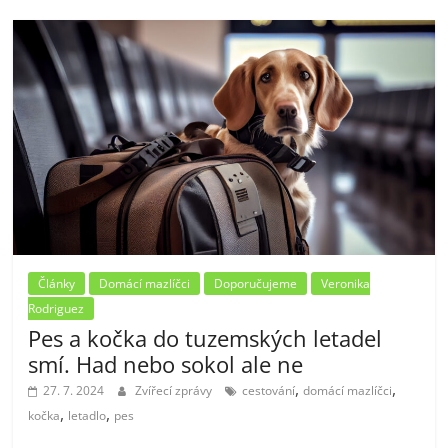
Články
Domácí mazlíčci
Doporučujeme
Veronika
Rodriguez
Pes a kočka do tuzemských letadel
smí. Had nebo sokol ale ne
,
,
27. 7. 2024
Zvířecí zprávy
cestování
domácí mazlíčci
,
,
kočka
letadlo
pes