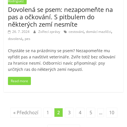
Rodriguez
Dovolená se psem: nezapomeňte na
pas a očkování. S pitbulem do
některých zemí nesmíte
,
,
26. 7. 2024
Zvířecí zprávy
cestování
domácí mazlíčci
,
dovolená
pes
Chystáte se na prázdniny se psem? Nezapomeňte mu
vyřídit pas a navštívit veterináře. Zvíře totiž bez očkování
za hranice nesmí. Odborníci navíc připomínají: psy
určitých ras do některých zemí nepustí.
Read more
« Předchozí
1
2
3
4
5
...
10