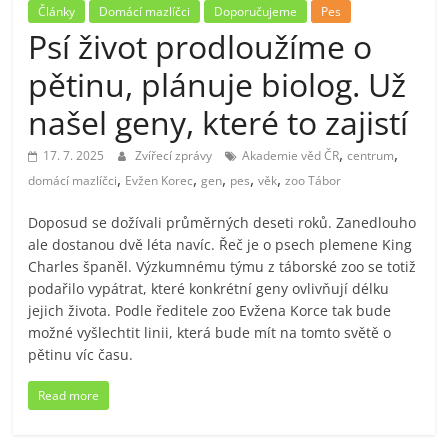
Články
Domácí mazlíčci
Doporučujeme
Pes
Psí život prodloužíme o
pětinu, plánuje biolog. Už
našel geny, které to zajistí
,
,
17. 7. 2025
Zvířecí zprávy
Akademie věd ČR
centrum
,
,
,
,
,
domácí mazlíčci
Evžen Korec
gen
pes
věk
zoo Tábor
Doposud se dožívali průměrných deseti roků. Zanedlouho
ale dostanou dvě léta navíc. Řeč je o psech plemene King
Charles španěl. Výzkumnému týmu z táborské zoo se totiž
podařilo vypátrat, které konkrétní geny ovlivňují délku
jejich života. Podle ředitele zoo Evžena Korce tak bude
možné vyšlechtit linii, která bude mít na tomto světě o
pětinu víc času.
Read more