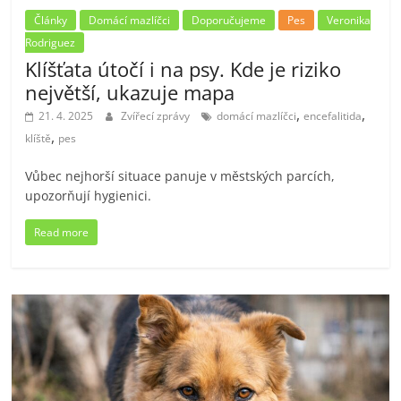
Články
Domácí mazlíčci
Doporučujeme
Pes
Veronika
Rodriguez
Klíšťata útočí i na psy. Kde je riziko
největší, ukazuje mapa
,
,
21. 4. 2025
Zvířecí zprávy
domácí mazlíčci
encefalitida
,
klíště
pes
Vůbec nejhorší situace panuje v městských parcích,
upozorňují hygienici.
Read more