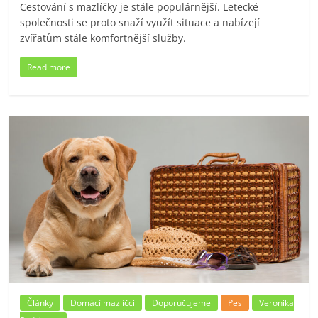
Cestování s mazlíčky je stále populárnější. Letecké
společnosti se proto snaží využít situace a nabízejí
zvířatům stále komfortnější služby.
Read more
Články
Domácí mazlíčci
Doporučujeme
Pes
Veronika