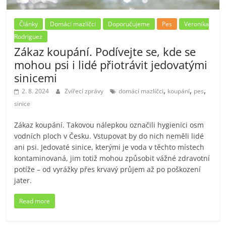
Články
Domácí mazlíčci
Doporučujeme
Pes
Veronika
Rodriguez
Zákaz koupání. Podívejte se, kde se
mohou psi i lidé přiotrávit jedovatými
sinicemi
,
,
,
2. 8. 2024
Zvířecí zprávy
domácí mazlíčci
koupání
pes
sinice
Zákaz koupání. Takovou nálepkou označili hygienici osm
vodních ploch v Česku. Vstupovat by do nich neměli lidé
ani psi. Jedovaté sinice, kterými je voda v těchto místech
kontaminovaná, jim totiž mohou způsobit vážné zdravotní
potíže – od vyrážky přes krvavý průjem až po poškození
jater.
Read more