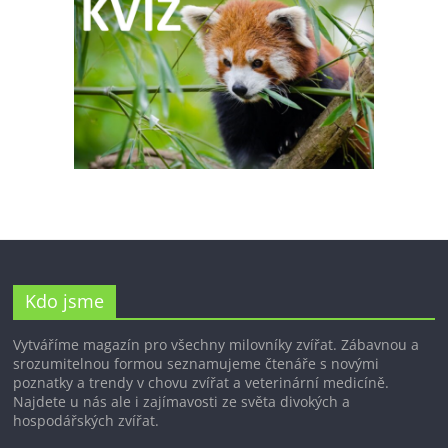
Kdo jsme
Vytváříme magazín pro všechny milovníky zvířat. Zábavnou a
srozumitelnou formou seznamujeme čtenáře s novými
poznatky a trendy v chovu zvířat a veterinární medicíně.
Najdete u nás ale i zajímavosti ze světa divokých a
hospodářských zvířat.