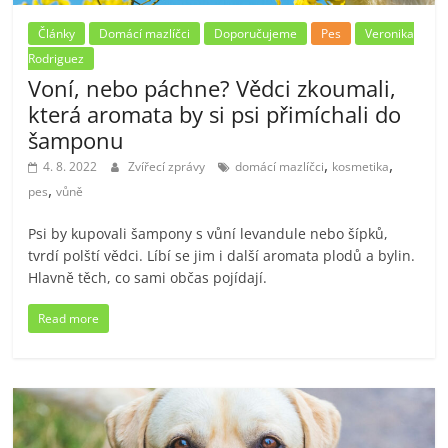
Články
Domácí mazlíčci
Doporučujeme
Pes
Veronika
Rodriguez
Voní, nebo páchne? Vědci zkoumali,
která aromata by si psi přimíchali do
šamponu
,
,
4. 8. 2022
Zvířecí zprávy
domácí mazlíčci
kosmetika
,
pes
vůně
Psi by kupovali šampony s vůní levandule nebo šípků,
tvrdí polští vědci. Líbí se jim i další aromata plodů a bylin.
Hlavně těch, co sami občas pojídají.
Read more