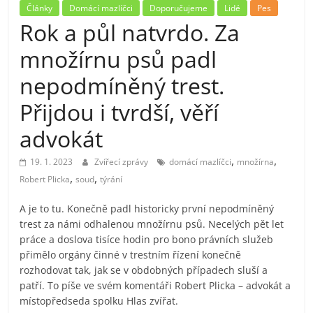
Články
Domácí mazlíčci
Doporučujeme
Lidé
Pes
Rok a půl natvrdo. Za
množírnu psů padl
nepodmíněný trest.
Přijdou i tvrdší, věří
advokát
,
,
19. 1. 2023
Zvířecí zprávy
domácí mazlíčci
množírna
,
,
Robert Plicka
soud
týrání
A je to tu. Konečně padl historicky první nepodmíněný
trest za námi odhalenou množírnu psů. Necelých pět let
práce a doslova tisíce hodin pro bono právních služeb
přimělo orgány činné v trestním řízení konečně
rozhodovat tak, jak se v obdobných případech sluší a
patří. To píše ve svém komentáři Robert Plicka – advokát a
místopředseda spolku Hlas zvířat.