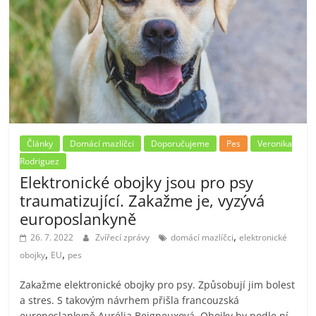
Články
Domácí mazlíčci
Doporučujeme
Pes
Veronika
Rodriguez
Elektronické obojky jsou pro psy
traumatizující. Zakažme je, vyzývá
europoslankyně
,
26. 7. 2022
Zvířecí zprávy
domácí mazlíčci
elektronické
,
,
obojky
EU
pes
Zakažme elektronické obojky pro psy. Způsobují jim bolest
a stres. S takovým návrhem přišla francouzská
europoslankyně Aurélia Beigneuxová. Obojky by podle ní