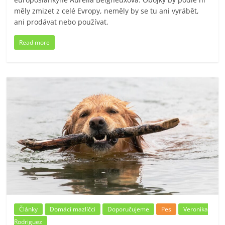
měly zmizet z celé Evropy, neměly by se tu ani vyrábět,
ani prodávat nebo používat.
Read more
Články
Domácí mazlíčci
Doporučujeme
Pes
Veronika
Rodriguez