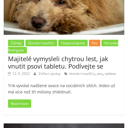
Články
Domácí mazlíčci
Doporučujeme
Pes
Veronika
Rodriguez
Majitelé vymysleli chytrou lest, jak
vnutit psovi tabletu. Podívejte se
,
,
12. 9. 2022
Zvířecí zprávy
domácí mazlíčci
pes
tableta
Trik vyvolal nadšené ovace na sociálních sítích. Video už
má více než tři miliony zhlédnutí.
Read more