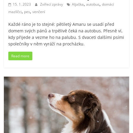
,
,
15. 1. 2023
Zvířecí zprávy
Aljaška
autobus
domácí
,
,
mazlíčci
pes
venčení
Každé ráno je to stejné: pětiletý Amaru se usadí před
domem svých pánů a trpělivě čeká na autobus. Přesně ví,
kdy přijede a vezme ho na palubu. S dvaceti dalšími psími
společníky v něm vyráží na procházku.
Read more