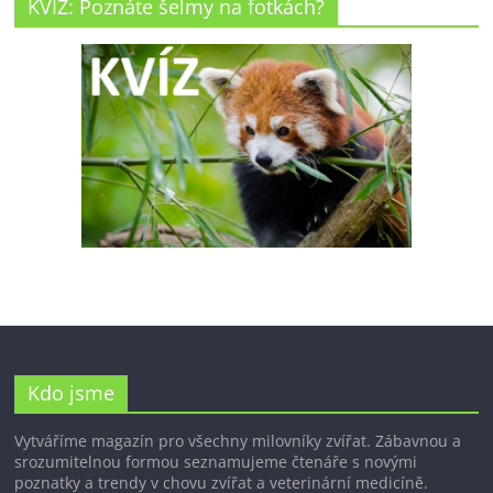
KVÍZ: Poznáte šelmy na fotkách?
Kdo jsme
Vytváříme magazín pro všechny milovníky zvířat. Zábavnou a
srozumitelnou formou seznamujeme čtenáře s novými
poznatky a trendy v chovu zvířat a veterinární medicíně.