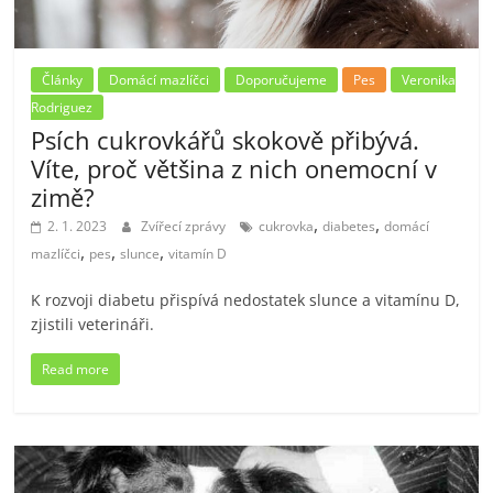
Články
Domácí mazlíčci
Doporučujeme
Pes
Veronika
Rodriguez
Psích cukrovkářů skokově přibývá.
Víte, proč většina z nich onemocní v
zimě?
,
,
2. 1. 2023
Zvířecí zprávy
cukrovka
diabetes
domácí
,
,
,
mazlíčci
pes
slunce
vitamín D
K rozvoji diabetu přispívá nedostatek slunce a vitamínu D,
zjistili veterináři.
Read more