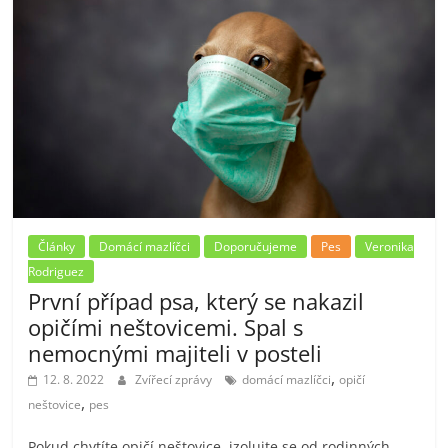
Články
Domácí mazlíčci
Doporučujeme
Pes
Veronika
Rodriguez
První případ psa, který se nakazil
opičími neštovicemi. Spal s
nemocnými majiteli v posteli
,
12. 8. 2022
Zvířecí zprávy
domácí mazlíčci
opičí
,
neštovice
pes
Pokud chytíte opičí neštovice, izolujte se od rodinných