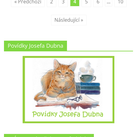
« Předchozí
2
3
4
5
6
...
10
Následující »
Povídky Josefa Dubna