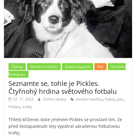
Články
Domácí mazlíčci
Doporučujeme
Pes
Veronika
Rodriguez
Seznamte se, tohle je Pickles.
Čtyřnohý hrdina světového fotbalu
,
,
,
27. 11. 2022
Zvířecí zprávy
domácí mazlíčci
fotbal
pes
,
Pickles
trofej
Tříletý kříženec kolie jménem Pickles se proslavil tím, že
před šestapadesáti lety vypátral ukradenou fotbalovou
trofej.