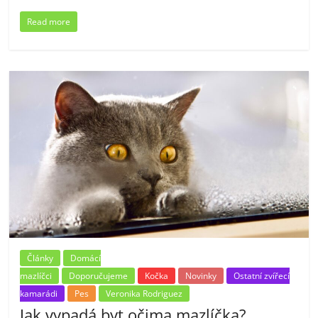
Read more
Články
Domácí
mazlíčci
Doporučujeme
Kočka
Novinky
Ostatní zvířecí
kamarádi
Pes
Veronika Rodriguez
Jak vypadá byt očima mazlíčka?