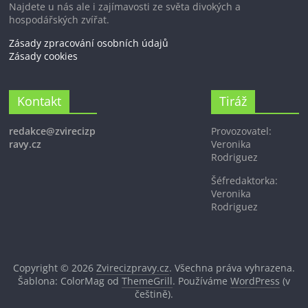
Najdete u nás ale i zajímavosti ze světa divokých a
hospodářských zvířat.
Zásady zpracování osobních údajů
Zásady cookies
Kontakt
Tiráž
redakce@zvirecizp
Provozovatel:
ravy.cz
Veronika
Rodriguez
Šéfredaktorka:
Veronika
Rodriguez
Copyright © 2026
Zvirecizpravy.cz
. Všechna práva vyhrazena.
Šablona: ColorMag od
ThemeGrill
. Používáme
WordPress
(v
češtině).