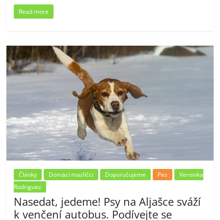
Read more
Články
Domácí mazlíčci
Doporučujeme
Pes
Veronika
Rodriguez
Nasedat, jedeme! Psy na Aljašce sváží
k venčení autobus. Podívejte se