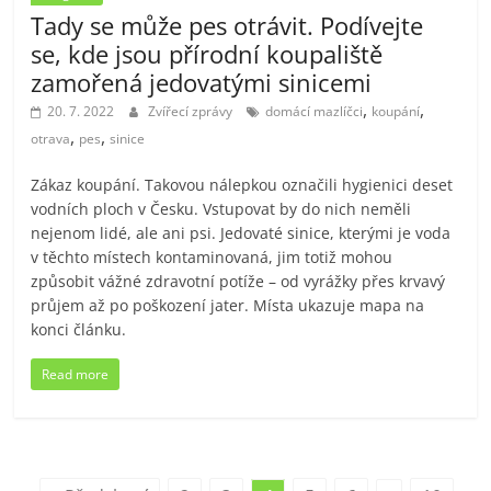
Tady se může pes otrávit. Podívejte
se, kde jsou přírodní koupaliště
zamořená jedovatými sinicemi
,
,
20. 7. 2022
Zvířecí zprávy
domácí mazlíčci
koupání
,
,
otrava
pes
sinice
Zákaz koupání. Takovou nálepkou označili hygienici deset
vodních ploch v Česku. Vstupovat by do nich neměli
nejenom lidé, ale ani psi. Jedovaté sinice, kterými je voda
v těchto místech kontaminovaná, jim totiž mohou
způsobit vážné zdravotní potíže – od vyrážky přes krvavý
průjem až po poškození jater. Místa ukazuje mapa na
konci článku.
Read more