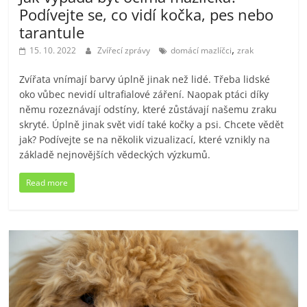
Podívejte se, co vidí kočka, pes nebo
tarantule
,
15. 10. 2022
Zvířecí zprávy
domácí mazlíčci
zrak
Zvířata vnímají barvy úplně jinak než lidé. Třeba lidské
oko vůbec nevidí ultrafialové záření. Naopak ptáci díky
němu rozeznávají odstíny, které zůstávají našemu zraku
skryté. Úplně jinak svět vidí také kočky a psi. Chcete vědět
jak? Podívejte se na několik vizualizací, které vznikly na
základě nejnovějších vědeckých výzkumů.
Read more