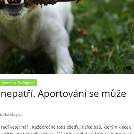
Veronika Rodriguez
nepatří. Aportování se může
,
,
i
klacek
pes
radí veterináři. Každoročně totiž ošetřuj tisíce psů, kterým klacek
a třísky jim poranily střeva. „V každé z pěti tisíc britských ordinací