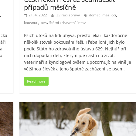
případů měsíčně
,
,
21. 4. 2022
Zvířecí zprávy
domácí mazlíčci
,
,
kousnutí
pes
Státní zdravotní ústav
ická
Psích útoků na lidi ubývá, přesto lékaři každoročně
áři
několik stovek pokousání řeší. Třeba loni jich bylo
 a
podle Státního zdravotního ústavu 629. Nejhůř při
 o
nich dopadají děti, kterým jde často i o život.
Veterináři a kynologové ovšem upozorňují: na vině je
většinou člověk a jeho špatné zacházení se psem.
Read more