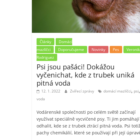
Články
Domácí
mazlíčci
Doporučujeme
Novinky
Pes
Veronik
Rodriguez
Psi jsou pašáci! Dokážou
vyčenichat, kde z trubek uniká
pitná voda
,
,
12. 1. 2022
Zvířecí zprávy
domácí mazlíčci
psi
voda
Vodárenské společnosti po celém světě začínají
využívat speciálně vycvičené psy. Ti jim pomáhají
odhalit, kde se z trubek ztrácí pitná voda. Psi totiž
pachy chemikálií, které se používají při její úprav