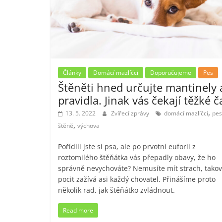
Články
Domácí mazlíčci
Doporučujeme
Pes
Štěněti hned určujte mantinely 
pravidla. Jinak vás čekají těžké č
,
13. 5. 2022
Zvířecí zprávy
domácí mazlíčci
pes
,
štěně
výchova
Pořídili jste si psa, ale po prvotní euforii z
roztomilého štěňátka vás přepadly obavy, že ho
správně nevychováte? Nemusíte mít strach, takov
pocit zažívá asi každý chovatel. Přinášíme proto
několik rad, jak štěňátko zvládnout.
Read more