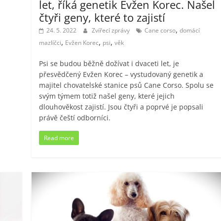
let, říká genetik Evžen Korec. Našel
čtyři geny, které to zajistí
,
24. 5. 2022
Zvířecí zprávy
Cane corso
domácí
,
,
,
mazlíčci
Evžen Korec
psi
věk
Psi se budou běžně dožívat i dvaceti let, je
přesvědčený Evžen Korec – vystudovaný genetik a
majitel chovatelské stanice psů Cane Corso. Spolu se
svým týmem totiž našel geny, které jejich
dlouhověkost zajistí. Jsou čtyři a poprvé je popsali
právě čeští odborníci.
Read more