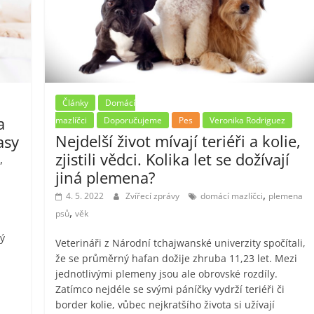
Články
Domácí
a
mazlíčci
Doporučujeme
Pes
Veronika Rodriguez
Nejdelší život mívají teriéři a kolie,
asy
zjistili vědci. Kolika let se dožívají
,
jiná plemena?
,
4. 5. 2022
Zvířecí zprávy
domácí mazlíčci
plemena
,
psů
věk
ý
Veterináři z Národní tchajwanské univerzity spočítali,
že se průměrný hafan dožije zhruba 11,23 let. Mezi
jednotlivými plemeny jsou ale obrovské rozdíly.
Zatímco nejdéle se svými páníčky vydrží teriéři či
border kolie, vůbec nejkratšího života si užívají