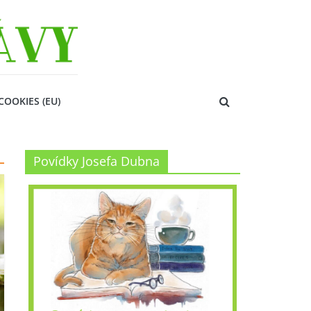
COOKIES (EU)
Povídky Josefa Dubna