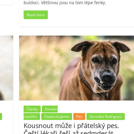
buldoci. Většinou jsou na tom lépe fenky.
Read more
Články
Domácí
mazlíčci
Doporučujeme
Pes
Veronika Rodriguez
Kousnout může i přátelský pes.
Čeští lékaři řeší až sedmdesát