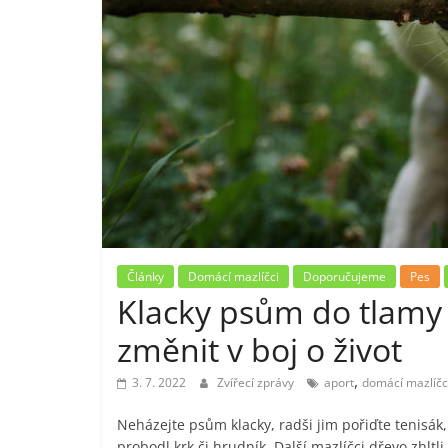
Články
Domácí mazlíčci
Doporučujeme
Pes
Klacky psům do tlamy 
změnit v boj o život
,
3. 7. 2022
Zvířecí zprávy
aport
domácí mazlíčc
Neházejte psům klacky, radši jim pořiďte tenisák, 
probodl krk či hrudník. Další mazlíčci dřevo zhltli 