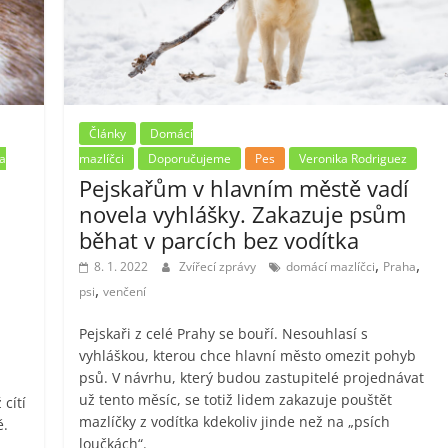
Články
Domácí
a
mazlíčci
Doporučujeme
Pes
Veronika Rodriguez
Pejskařům v hlavním městě vadí
novela vyhlášky. Zakazuje psům
běhat v parcích bez vodítka
,
,
8. 1. 2022
Zvířecí zprávy
domácí mazlíčci
Praha
,
psi
venčení
Pejskaři z celé Prahy se bouří. Nesouhlasí s
vyhláškou, kterou chce hlavní město omezit pohyb
psů. V návrhu, který budou zastupitelé projednávat
už tento měsíc, se totiž lidem zakazuje pouštět
 cítí
mazlíčky z vodítka kdekoliv jinde než na „psích
ě.
loučkách“.