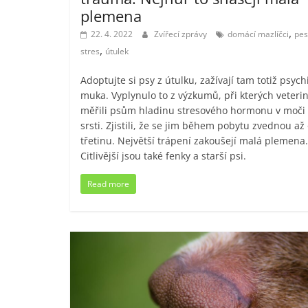
plemena
,
22. 4. 2022
Zvířecí zprávy
domácí mazlíčci
pes
,
stres
útulek
Adoptujte si psy z útulku, zažívají tam totiž psych
muka. Vyplynulo to z výzkumů, při kterých veterin
měřili psům hladinu stresového hormonu v moči
srsti. Zjistili, že se jim během pobytu zvednou až
třetinu. Největší trápení zakoušejí malá plemena.
Citlivější jsou také fenky a starší psi.
Read more