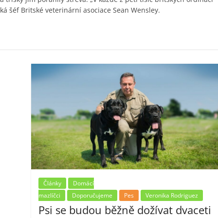
ká šéf Britské veterinární asociace Sean Wensley.
Články
Domácí
mazlíčci
Doporučujeme
Pes
Veronika Rodriguez
Psi se budou běžně dožívat dvaceti