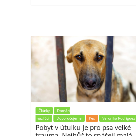
Články
Domácí
mazlíčci
Doporučujeme
Pes
Veronika Rodriguez
Pobyt v útulku je pro psa velké
trauma. Nejhůř to snášejí malá