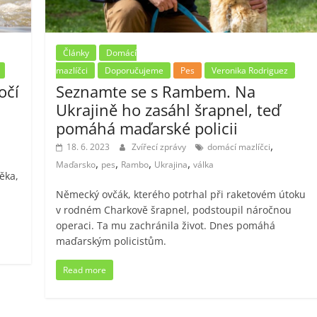
Články
Domácí
mazlíčci
Doporučujeme
Pes
Veronika Rodriguez
očí
Seznamte se s Rambem. Na
Ukrajině ho zasáhl šrapnel, teď
pomáhá maďarské policii
,
18. 6. 2023
Zvířecí zprávy
domácí mazlíčci
,
,
,
,
Maďarsko
pes
Rambo
Ukrajina
válka
ěka,
Německý ovčák, kterého potrhal při raketovém útoku
v rodném Charkově šrapnel, podstoupil náročnou
operaci. Ta mu zachránila život. Dnes pomáhá
maďarským policistům.
Read more