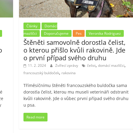
Články
Domácí
mazlíčci
Doporučujeme
Pes
Veronika Rodriguez
Štěněti samovolně dorostla čelist,
o
o kterou přišlo kvůli rakovině. Jde
o první případ svého druhu
,
,
11. 2. 2024
Zvířecí zprávy
čelist
domácí mazlíčci
,
francouzský buldoček
rakovina
Tříměsíčnímu štěněti francouzského buldočka sama
né
dorostla čelist, kterou mu museli veterináři odstranit
ze
kvůli rakovině. Jde o vůbec první případ svého druhu
y
u psa.
Read more