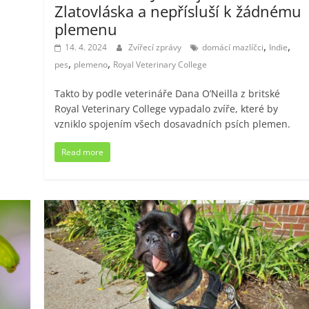
Zlatovláska a nepřísluší k žádnému
plemenu
,
,
14. 4. 2024
Zvířecí zprávy
domácí mazlíčci
Indie
,
,
pes
plemeno
Royal Veterinary College
Takto by podle veterináře Dana O’Neilla z britské
Royal Veterinary College vypadalo zvíře, které by
vzniklo spojením všech dosavadních psích plemen.
Read more