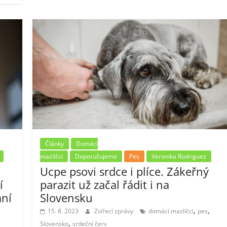
Články
Domácí
mazlíčci
Doporučujeme
Pes
Veronika Rodriguez
Ucpe psovi srdce i plíce. Zákeřný
í
parazit už začal řádit i na
ání
Slovensku
,
,
15. 8. 2023
Zvířecí zprávy
domácí mazlíčci
pes
,
Slovensko
srdeční červ