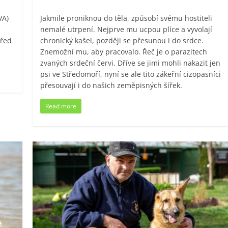
VA)
Jakmile proniknou do těla, způsobí svému hostiteli
nemalé utrpení. Nejprve mu ucpou plíce a vyvolají
před
chronický kašel, později se přesunou i do srdce.
Znemožní mu, aby pracovalo. Řeč je o parazitech
zvaných srdeční červi. Dříve se jimi mohli nakazit jen
psi ve Středomoří, nyní se ale tito zákeřní cizopasníci
přesouvají i do našich zeměpisných šířek.
Read more