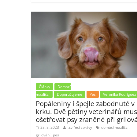
Články
Domácí
mazlíčci
Doporučujeme
Pes
Veronika Rodriguez
Popáleniny i špejle zabodnuté v
krku. Dvě pětiny veterinářů mus
ošetřovat psy zraněné při grilov
,
28. 8. 2023
Zvířecí zprávy
domácí mazlíčci
,
grilování
pes