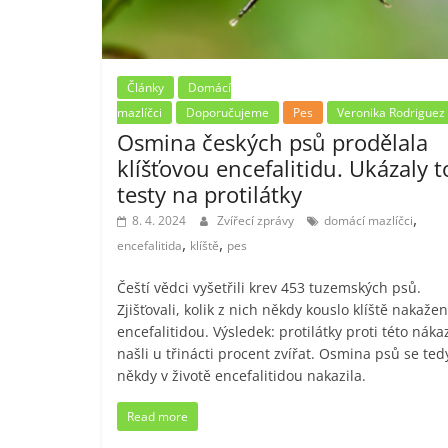
Články
Domácí
mazlíčci
Doporučujeme
Pes
Veronika Rodriguez
Osmina českých psů prodělala
klíšťovou encefalitidu. Ukázaly t
testy na protilátky
,
8. 4. 2024
Zvířecí zprávy
domácí mazlíčci
,
,
encefalitida
klíště
pes
Čeští vědci vyšetřili krev 453 tuzemských psů.
Zjišťovali, kolik z nich někdy kouslo klíště nakaže
encefalitidou. Výsledek: protilátky proti této náka
našli u třinácti procent zvířat. Osmina psů se ted
někdy v životě encefalitidou nakazila.
Read more