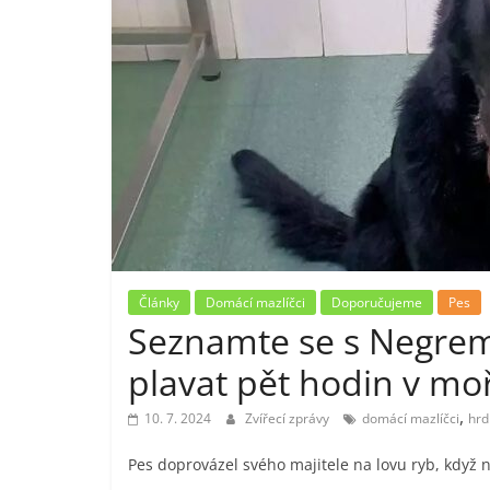
Články
Domácí mazlíčci
Doporučujeme
Pes
Seznamte se s Negrem
plavat pět hodin v moři
,
10. 7. 2024
Zvířecí zprávy
domácí mazlíčci
hrd
Pes doprovázel svého majitele na lovu ryb, když 