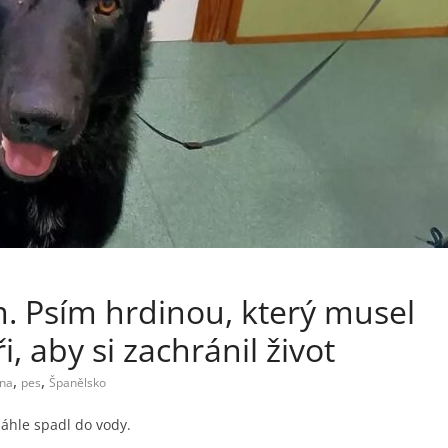
. Psím hrdinou, který musel
, aby si zachránil život
,
,
na
pes
Španělsko
náhle spadl do vody.