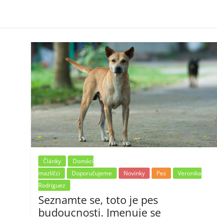
Články
Domácí
mazlíčci
Doporučujeme
Novinky
Pes
Veronika
Rodriguez
Seznamte se, toto je pes
budoucnosti. Jmenuje se