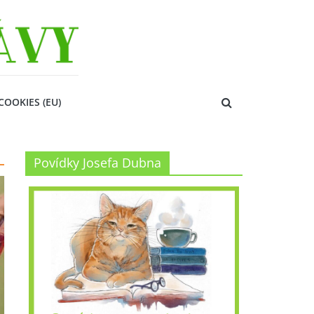
COOKIES (EU)
Povídky Josefa Dubna