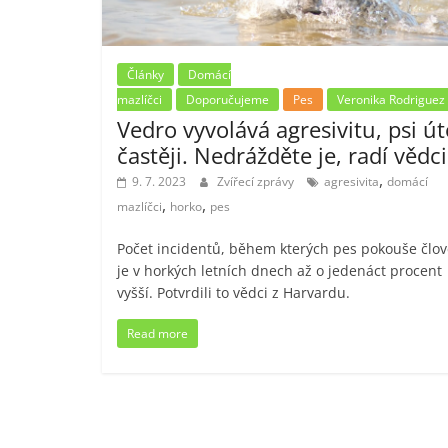
Články
Domácí
mazlíčci
Doporučujeme
Pes
Veronika Rodriguez
Vedro vyvolává agresivitu, psi út
častěji. Nedrážděte je, radí vědci
,
9. 7. 2023
Zvířecí zprávy
agresivita
domácí
,
,
mazlíčci
horko
pes
Počet incidentů, během kterých pes pokouše člov
je v horkých letních dnech až o jedenáct procent
vyšší. Potvrdili to vědci z Harvardu.
Read more