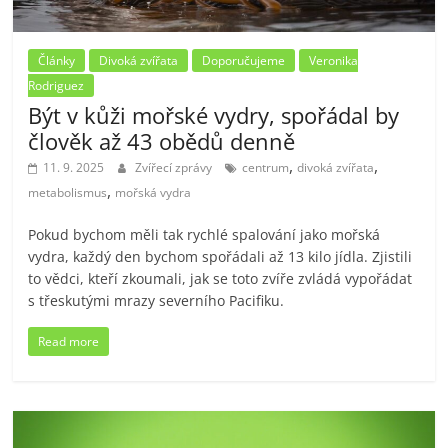
Články
Divoká zvířata
Doporučujeme
Veronika
Rodriguez
Být v kůži mořské vydry, spořádal by
člověk až 43 obědů denně
,
,
11. 9. 2025
Zvířecí zprávy
centrum
divoká zvířata
,
metabolismus
mořská vydra
Pokud bychom měli tak rychlé spalování jako mořská
vydra, každý den bychom spořádali až 13 kilo jídla. Zjistili
to vědci, kteří zkoumali, jak se toto zvíře zvládá vypořádat
s třeskutými mrazy severního Pacifiku.
Read more