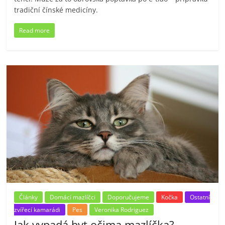
tradiční čínské medicíny.
Read more
Články
Domácí mazlíčci
Doporučujeme
Kočka
Ostatní
zvířecí kamarádi
Pes
Veronika Rodriguez
Jak vypadá byt očima mazlíčka?