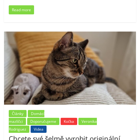
Read more
Články
Domácí
mazlíčci
Doporučujeme
Kočka
Veronika
Rodriguez
Videa
Chcete své šelmě vyrobit originální