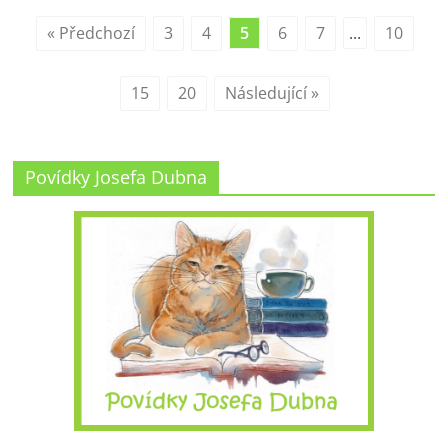
« Předchozí
3
4
5
6
7
...
10
15
20
Následující »
Povídky Josefa Dubna