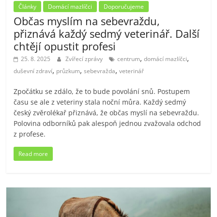
Články
Domácí mazlíčci
Doporučujeme
Občas myslím na sebevraždu,
přiznává každý sedmý veterinář. Další
chtějí opustit profesi
,
,
25. 8. 2025
Zvířecí zprávy
centrum
domácí mazlíčci
,
,
,
duševní zdraví
průzkum
sebevražda
veterinář
Zpočátku se zdálo, že to bude povolání snů. Postupem
času se ale z veteriny stala noční můra. Každý sedmý
český zvěrolékař přiznává, že občas myslí na sebevraždu.
Polovina odborníků pak alespoň jednou zvažovala odchod
z profese.
Read more