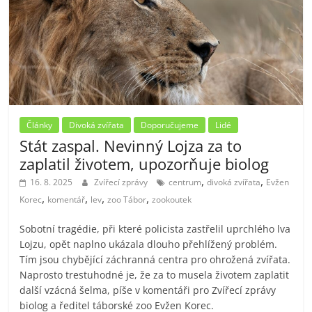
Články
Divoká zvířata
Doporučujeme
Lidé
Stát zaspal. Nevinný Lojza za to
zaplatil životem, upozorňuje biolog
,
,
16. 8. 2025
Zvířecí zprávy
centrum
divoká zvířata
Evžen
,
,
,
,
Korec
komentář
lev
zoo Tábor
zookoutek
Sobotní tragédie, při které policista zastřelil uprchlého lva
Lojzu, opět naplno ukázala dlouho přehlížený problém.
Tím jsou chybějící záchranná centra pro ohrožená zvířata.
Naprosto trestuhodné je, že za to musela životem zaplatit
další vzácná šelma, píše v komentáři pro Zvířecí zprávy
biolog a ředitel táborské zoo Evžen Korec.