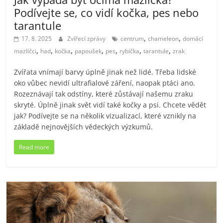
Podívejte se, co vidí kočka, pes nebo
tarantule
,
,
17. 8. 2025
Zvířecí zprávy
centrum
chameleon
domácí
,
,
,
,
,
,
,
mazlíčci
had
kočka
papoušek
pes
rybička
tarantule
zrak
Zvířata vnímají barvy úplně jinak než lidé. Třeba lidské
oko vůbec nevidí ultrafialové záření, naopak ptáci ano.
Rozeznávají tak odstíny, které zůstávají našemu zraku
skryté. Úplně jinak svět vidí také kočky a psi. Chcete vědět
jak? Podívejte se na několik vizualizací, které vznikly na
základě nejnovějších vědeckých výzkumů.
Read more