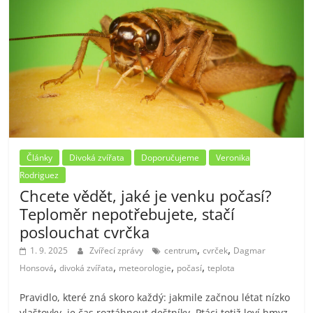
Články
Divoká zvířata
Doporučujeme
Veronika
Rodriguez
Chcete vědět, jaké je venku počasí?
Teploměr nepotřebujete, stačí
poslouchat cvrčka
,
,
1. 9. 2025
Zvířecí zprávy
centrum
cvrček
Dagmar
,
,
,
,
Honsová
divoká zvířata
meteorologie
počasí
teplota
Pravidlo, které zná skoro každý: jakmile začnou létat nízko
vlaštovky, je čas roztáhnout deštníky. Ptáci totiž loví hmyz,