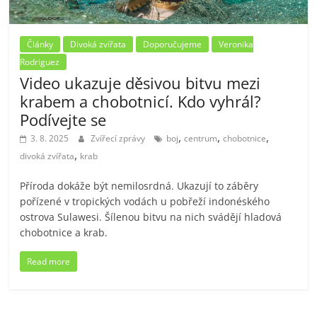
Články
Divoká zvířata
Doporučujeme
Veronika
Rodriguez
Video ukazuje děsivou bitvu mezi
krabem a chobotnicí. Kdo vyhrál?
Podívejte se
,
,
,
3. 8. 2025
Zvířecí zprávy
boj
centrum
chobotnice
,
divoká zvířata
krab
Příroda dokáže být nemilosrdná. Ukazují to záběry
pořízené v tropických vodách u pobřeží indonéského
ostrova Sulawesi. Šílenou bitvu na nich svádějí hladová
chobotnice a krab.
Read more