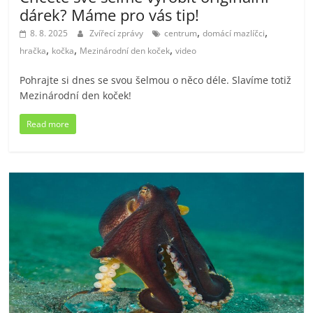
dárek? Máme pro vás tip!
,
,
8. 8. 2025
Zvířecí zprávy
centrum
domácí mazlíčci
,
,
,
hračka
kočka
Mezinárodní den koček
video
Pohrajte si dnes se svou šelmou o něco déle. Slavíme totiž
Mezinárodní den koček!
Read more