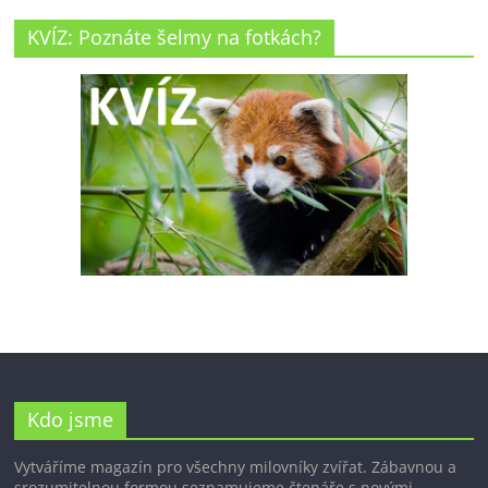
KVÍZ: Poznáte šelmy na fotkách?
Kdo jsme
Vytváříme magazín pro všechny milovníky zvířat. Zábavnou a
srozumitelnou formou seznamujeme čtenáře s novými