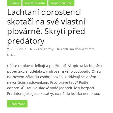
Články
Divoká zvířata
Doporučujeme
Lachtaní dorostenci
skotačí na své vlastní
plovárně. Skryti před
predátory
,
,
29. 9. 2025
Zvířecí zprávy
centrum
divoká zvířata
lachtani
Učí se tu plavat, lelkují a podřimují. Skupinka lachtaních
puberťáků si udělala z vnitrozemského vodopádu Ohau
na Novém Zélandu osobní bazén. Oddávají se v něm
nekončícím radovánkám. Proč právě tady? Podle
odborníků jsou ve sladké vodě jednoduše v bezpečí.
Predátoři, jako jsou kosatky, na ně do jezírka nemohou.
Read more