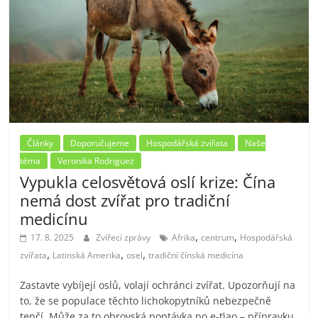
Články
Doporučujeme
Hospodářská zvířata
Naše
téma
Veronika Rodriguez
Vypukla celosvětová oslí krize: Čína
nemá dost zvířat pro tradiční
medicínu
,
,
17. 8. 2025
Zvířecí zprávy
Afrika
centrum
Hospodářská
,
,
,
zvířata
Latinská Amerika
osel
tradiční čínská medicína
Zastavte vybíjejí oslů, volají ochránci zvířat. Upozorňují na
to, že se populace těchto lichokopytníků nebezpečně
tenčí. Může za to obrovská poptávka po e-ťiao – přípravku