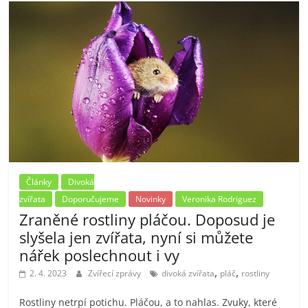
Články
Divoká
zvířata
Doporučujeme
Novinky
Veronika Rodriguez
Zraněné rostliny pláčou. Doposud je
slyšela jen zvířata, nyní si můžete
nářek poslechnout i vy
,
,
2. 4. 2023
Zvířecí zprávy
divoká zvířata
pláč
rostliny
Rostliny netrpí potichu. Pláčou, a to nahlas. Zvuky, které