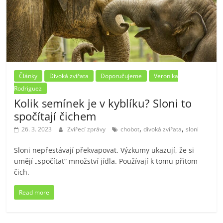
Články
Divoká zvířata
Doporučujeme
Veronika
Rodriguez
Kolik semínek je v kyblíku? Sloni to
spočítají čichem
,
,
26. 3. 2023
Zvířecí zprávy
chobot
divoká zvířata
sloni
Sloni nepřestávají překvapovat. Výzkumy ukazují, že si
umějí „spočítat“ množství jídla. Používají k tomu přitom
čich.
Read more