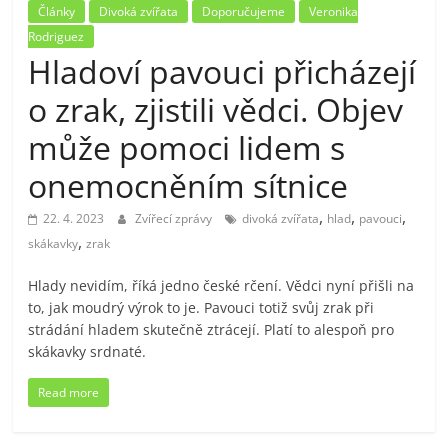
Články
Divoká zvířata
Doporučujeme
Veronika
Rodriguez
Hladoví pavouci přicházejí
o zrak, zjistili vědci. Objev
může pomoci lidem s
onemocněním sítnice
,
,
,
22. 4. 2023
Zvířecí zprávy
divoká zvířata
hlad
pavouci
,
skákavky
zrak
Hlady nevidím, říká jedno české rčení. Vědci nyní přišli na
to, jak moudrý výrok to je. Pavouci totiž svůj zrak při
strádání hladem skutečně ztrácejí. Platí to alespoň pro
skákavky srdnaté.
Read more