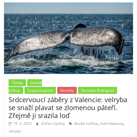
Články
Divoká
zvířata
Doporučujeme
Novinky
Veronika Rodriguez
Srdcervoucí záběry z Valencie: velryba
se snaží plavat se zlomenou páteří.
Zřejmě ji srazila loď
,
,
19. 3. 2023
Zvířecí zprávy
divoká zvířata
lodní doprava
velryby