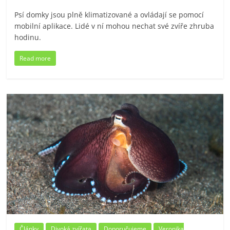
Psí domky jsou plně klimatizované a ovládají se pomocí
mobilní aplikace. Lidé v ní mohou nechat své zvíře zhruba
hodinu.
Read more
Články
Divoká zvířata
Doporučujeme
Veronika