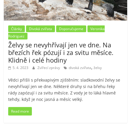
Články
Divoká zvířata
Doporučujeme
Veronika
Rodriguez
Želvy se nevyhřívají jen ve dne. Na
březích řek pózují i za svitu měsíce.
Klidně i celé hodiny
,
5. 4. 2023
Zvířecí zprávy
divoká zvířata
želvy
Vědci přišli s překvapivým zjištěním: sladkovodní želvy se
nevyhřívají jen ve dne. Některé druhy si na břehu řeky
rády zapózují i za svitu měsíce. Z vody je to láká hlavně
tehdy, když je noc jasná a měsíc velký.
Read more