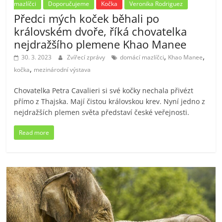
mazlíčci
Doporučujeme
Kočka
Veronika Rodriguez
Předci mých koček běhali po
královském dvoře, říká chovatelka
nejdražšího plemene Khao Manee
,
,
30. 3. 2023
Zvířecí zprávy
domácí mazlíčci
Khao Manee
,
kočka
mezinárodní výstava
Chovatelka Petra Cavalieri si své kočky nechala přivézt
přímo z Thajska. Mají čistou královskou krev. Nyní jedno z
nejdražších plemen světa představí české veřejnosti.
Read more