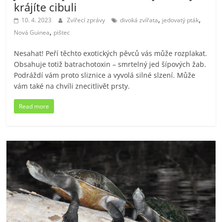
krájíte cibuli
,
,
10. 4. 2023
Zvířecí zprávy
divoká zvířata
jedovatý pták
,
Nová Guinea
pištec
Nesahat! Peří těchto exotických pěvců vás může rozplakat.
Obsahuje totiž batrachotoxin – smrtelný jed šípových žab.
Podráždí vám proto sliznice a vyvolá silné slzení. Může
vám také na chvíli znecitlivět prsty.
Read more