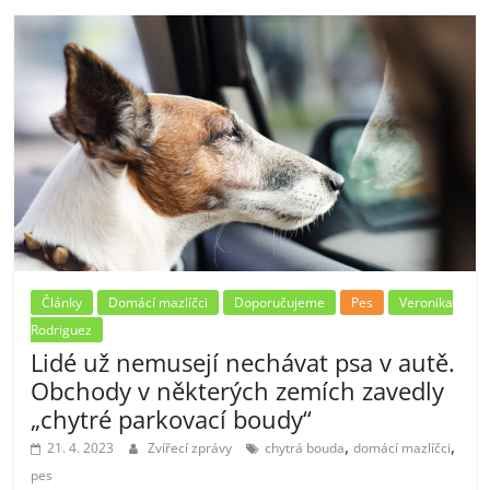
Články
Domácí mazlíčci
Doporučujeme
Pes
Veronika
Rodriguez
Lidé už nemusejí nechávat psa v autě.
Obchody v některých zemích zavedly
„chytré parkovací boudy“
,
,
21. 4. 2023
Zvířecí zprávy
chytrá bouda
domácí mazlíčci
pes