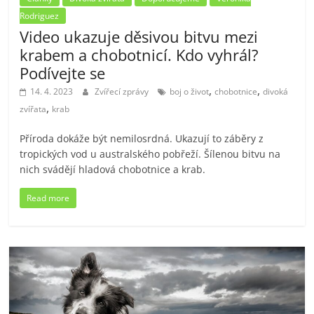
Rodriguez
Video ukazuje děsivou bitvu mezi
krabem a chobotnicí. Kdo vyhrál?
Podívejte se
,
,
14. 4. 2023
Zvířecí zprávy
boj o život
chobotnice
divoká
,
zvířata
krab
Příroda dokáže být nemilosrdná. Ukazují to záběry z
tropických vod u australského pobřeží. Šílenou bitvu na
nich svádějí hladová chobotnice a krab.
Read more