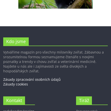
Kdo jsme
Vytváříme magazín pro všechny milovníky zvířat. Zábavnou a
srozumitelnou formou seznamujeme čtenáře s novými
poznatky a trendy v chovu zvířat a veterinární medicíně.
Najdete u nás ale i zajímavosti ze světa divokých a
hospodářských zvířat.
Zásady zpracování osobních údajů
Zásady cookies
Kontakt
Tiráž