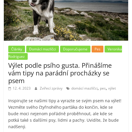
Články
Domácí mazlíčci
Doporučujeme
Pes
Veronika
Rodriguez
Výlet podle psího gusta. Přinášíme
vám tipy na parádní procházky se
psem
,
,
12. 4. 2023
Zvířecí zprávy
domácí mazlíčci
pes
výlet
Inspirujte se našimi tipy a vyrazte se svým psem na výlet!
Vezměte svého čtyřnohého parťáka do končin, kde se
bude moci nejenom pořádně proběhnout, ale kde se
potká také s dalšími psy, lidmi a pachy. Uvidíte, že bude
nadšený.