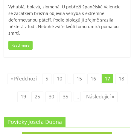
Vyhublá, bolavá, zlomená. U pobřeží španělské Valencie
se začátkem března objevila velryba s extrémně
deformovanou páteří. Podle biologů ji zřejmě srazila
některá z lodí. Nebohé zvíře kvůli tomu umírá pomalou
smrtí.
Read more
« Předchozí
5
10
15
16
17
18
19
25
30
35
...
Následující »
Povídky Josefa Dubna