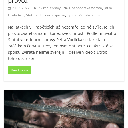
provoz
,
21. 7. 2022
Zvířecí zprávy
Hospodářská zvířata
jatka
,
,
,
Hrabětice
Státní veterinární správa
týrání
Zvířata nejíme
Na jatkách v Hraběticích už nezemře jediné zvíře. Jejich
provozovatel oznámil konec své činnosti. Podle mluvčího
Státní veterinární správy Petra Vorlíčka se tak stalo
začátkem června. Tedy jen osm dní poté, co aktivisté ze
spolku Zvířata nejíme zveřejnili děsivé video z útrob
tohoto zařízení.
Read more