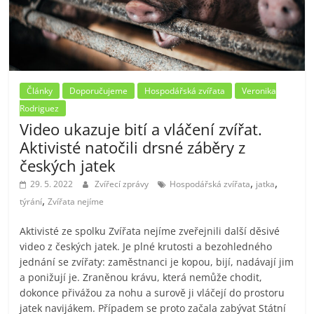
Články
Doporučujeme
Hospodářská zvířata
Veronika
Rodriguez
Video ukazuje bití a vláčení zvířat.
Aktivisté natočili drsné záběry z
českých jatek
,
,
29. 5. 2022
Zvířecí zprávy
Hospodářská zvířata
jatka
,
týrání
Zvířata nejíme
Aktivisté ze spolku Zvířata nejíme zveřejnili další děsivé
video z českých jatek. Je plné krutosti a bezohledného
jednání se zvířaty: zaměstnanci je kopou, bijí, nadávají jim
a ponižují je. Zraněnou krávu, která nemůže chodit,
dokonce přivážou za nohu a surově ji vláčejí do prostoru
jatek navijákem. Případem se proto začala zabývat Státní