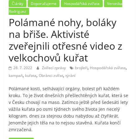
Články
Doporučujeme
Hospodářská zvířata
Veronika
Rodriguez
Polámané nohy, boláky
na břiše. Aktivisté
zveřejnili otřesné video z
velkochovů kuřat
,
,
28. 7. 2022
Zvířecí zprávy
brojleři
Hospodářská zvířata
,
,
,
kampaň
kuřata
Obránci zvířat
týrání
Polámané kosti, selhávající orgány, bolest při každém
kroku. To je život dnešních přešlechtěných kuřat, která se
v Česku chovají na maso. Zatímco ještě před šedesáti lety
vážila kuřata po osmi týdnech svého života jen necelý
kilogram, dnes za stejnou dobu nabydou až čtyřikrát.
Jenomže jejich těla na to nejsou stavěná. Kuřata končí
zmrzačená.