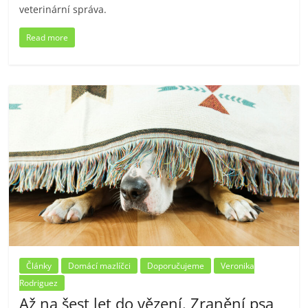
veterinární správa.
Read more
Články
Domácí mazlíčci
Doporučujeme
Veronika
Rodriguez
Až na šest let do vězení. Zranění psa