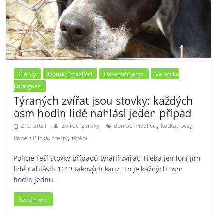
Články
Domácí mazlíčci
Doporučujeme
Veronika
Rodriguez
Týraných zvířat jsou stovky: každých
osm hodin lidé nahlásí jeden případ
,
,
,
2. 9. 2021
Zvířecí zprávy
domácí mazlíčci
kočka
pes
,
,
Robert Plicka
tresty
týrání
Policie řeší stovky případů týrání zvířat. Třeba jen loni jim
lidé nahlásili 1113 takových kauz. To je každých osm
hodin jednu.
Read more