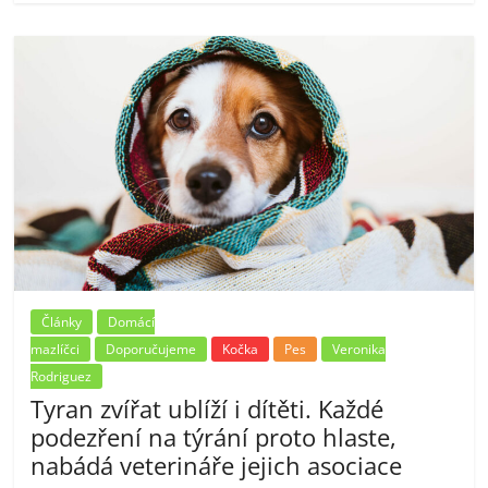
Články
Domácí
mazlíčci
Doporučujeme
Kočka
Pes
Veronika
Rodriguez
Tyran zvířat ublíží i dítěti. Každé
podezření na týrání proto hlaste,
nabádá veterináře jejich asociace