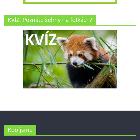
KVÍZ: Poznáte šelmy na fotkách?
Kdo jsme