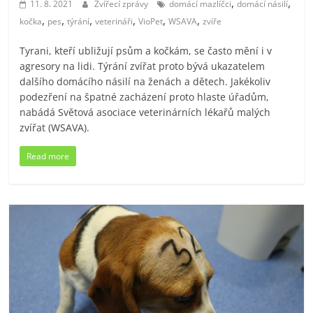
,
,
11. 8. 2021
Zvířecí zprávy
domácí mazlíčci
domácí násilí
,
,
,
,
,
,
kočka
pes
týrání
veterináři
VioPet
WSAVA
zvíře
Tyrani, kteří ubližují psům a kočkám, se často mění i v
agresory na lidi. Týrání zvířat proto bývá ukazatelem
dalšího domácího násilí na ženách a dětech. Jakékoliv
podezření na špatné zacházení proto hlaste úřadům,
nabádá Světová asociace veterinárních lékařů malých
zvířat (WSAVA).
Read more