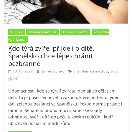
Články
Domácí mazlíčci
Doporučujeme
Veronika
Rodriguez
Kdo týrá zvíře, přijde i o dítě.
Španělsko chce lépe chránit
bezbranné
,
,
,
10. 10. 2021
Zvířecí zprávy
dítě
domácí mazlíčci
soud
týrání
V domácnosti, kde se týrají zvířata, nemají co dělat ani
děti. To je poselství nového zákona, kterému tento týden
dali zelenou poslanci ve Španělsku. Pokud norma projde i
tamním Senátem, budou moci španělské soudy
odmítnout svěřit dítě do péče takovým rodičům, kteří
ubližovali domácím mazlíčkům.