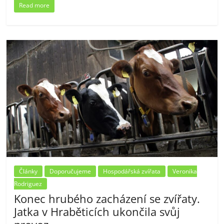
Read more
Články
Doporučujeme
Hospodářská zvířata
Veronika
Rodriguez
Konec hrubého zacházení se zvířaty.
Jatka v Hraběticích ukončila svůj