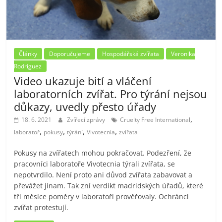
Články
Doporučujeme
Hospodářská zvířata
Veronika
Rodriguez
Video ukazuje bití a vláčení
laboratorních zvířat. Pro týrání nejsou
důkazy, uvedly přesto úřady
,
18. 6. 2021
Zvířecí zprávy
Cruelty Free International
,
,
,
,
laboratoř
pokusy
týrání
Vivotecnia
zvířata
Pokusy na zvířatech mohou pokračovat. Podezření, že
pracovníci laboratoře Vivotecnia týrali zvířata, se
nepotvrdilo. Není proto ani důvod zvířata zabavovat a
převážet jinam. Tak zní verdikt madridských úřadů, které
tři měsíce poměry v laboratoři prověřovaly. Ochránci
zvířat protestují.