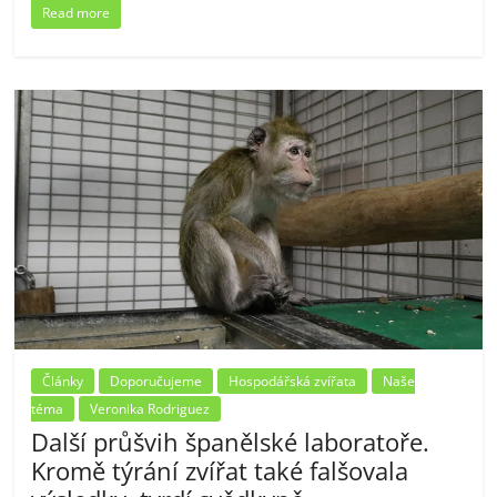
Read more
Články
Doporučujeme
Hospodářská zvířata
Naše
téma
Veronika Rodriguez
Další průšvih španělské laboratoře.
Kromě týrání zvířat také falšovala