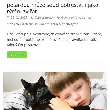
petardou může soud potrestat i jako
týrání zvířat
,
28. 12. 2021
Zvířecí zprávy
divoká zvířata
domácí
,
,
,
,
mazlíčci
pyrotechnika
Robert Plicka
Silvestr
týrání
Lidé, kteří při silvestrovských oslavách zraní či zabijí zvíře,
mohou mít pořádné problémy. Podle právníků lze totiž
takový čin posuzovat
Read more