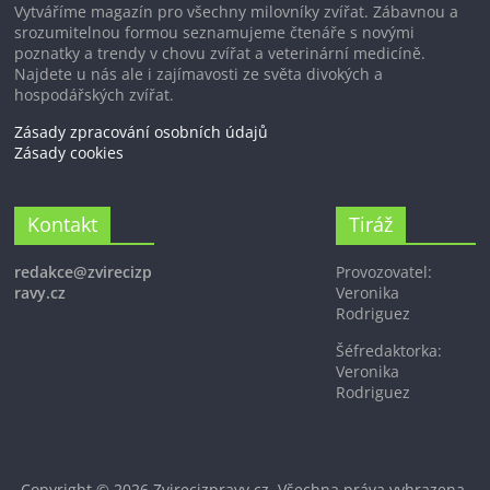
Vytváříme magazín pro všechny milovníky zvířat. Zábavnou a
srozumitelnou formou seznamujeme čtenáře s novými
poznatky a trendy v chovu zvířat a veterinární medicíně.
Najdete u nás ale i zajímavosti ze světa divokých a
hospodářských zvířat.
Zásady zpracování osobních údajů
Zásady cookies
Kontakt
Tiráž
redakce@zvirecizp
Provozovatel:
ravy.cz
Veronika
Rodriguez
Šéfredaktorka:
Veronika
Rodriguez
Copyright © 2026
Zvirecizpravy.cz
. Všechna práva vyhrazena.