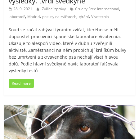
výsledky, tvrdí svědkyně
,
28. 9. 2021
Zvířecí zprávy
Cruelty Free International
,
,
,
,
laboratoř
Madrid
pokusy na zvířatech
týrání
Vivotecnia
Soud se začal zabývat týráním zvířat, kterého se měli
dopouštět pracovníci španělské laboratoře Vivotecnia.
Ukazuje to alespoň video, které v dubnu zveřejnili
aktivisté. Zaměstnanci na něm propichují králíkům bulvy
bez umrtvení a zkrvaveného psa nechají viset hlavou
dolů. Podle hlavní svědkyně navíc laboratoř falšovala
výsledky testů.
Read more