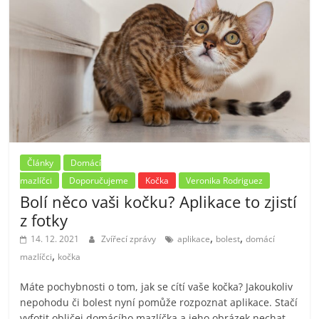
Články
Domácí
mazlíčci
Doporučujeme
Kočka
Veronika Rodriguez
Bolí něco vaši kočku? Aplikace to zjistí
z fotky
,
,
14. 12. 2021
Zvířecí zprávy
aplikace
bolest
domácí
,
mazlíčci
kočka
Máte pochybnosti o tom, jak se cítí vaše kočka? Jakoukoliv
nepohodu či bolest nyní pomůže rozpoznat aplikace. Stačí
vyfotit obličej domácího mazlíčka a jeho obrázek nechat