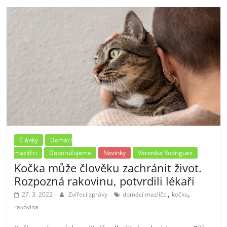
Články
Domácí
mazlíčci
Doporučujeme
Novinky
Veronika Rodriguez
Kočka může člověku zachránit život.
Rozpozná rakovinu, potvrdili lékaři
,
,
27. 3. 2022
Zvířecí zprávy
domácí mazlíčci
kočka
rakovina