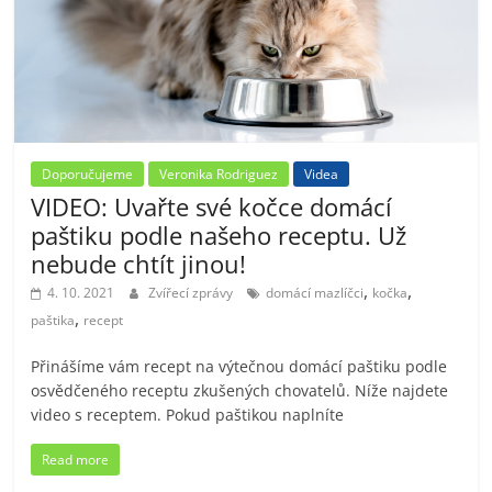
Doporučujeme
Veronika Rodriguez
Videa
VIDEO: Uvařte své kočce domácí
paštiku podle našeho receptu. Už
nebude chtít jinou!
,
,
4. 10. 2021
Zvířecí zprávy
domácí mazlíčci
kočka
,
paštika
recept
Přinášíme vám recept na výtečnou domácí paštiku podle
osvědčeného receptu zkušených chovatelů. Níže najdete
video s receptem. Pokud paštikou naplníte
Read more