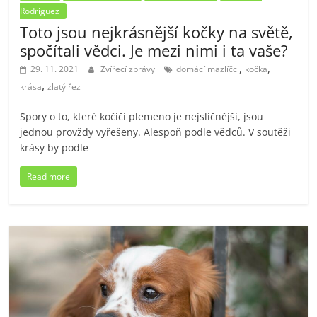
Rodriguez
Toto jsou nejkrásnější kočky na světě,
spočítali vědci. Je mezi nimi i ta vaše?
,
,
29. 11. 2021
Zvířecí zprávy
domácí mazlíčci
kočka
,
krása
zlatý řez
Spory o to, které kočičí plemeno je nejsličnější, jsou
jednou provždy vyřešeny. Alespoň podle vědců. V soutěži
krásy by podle
Read more