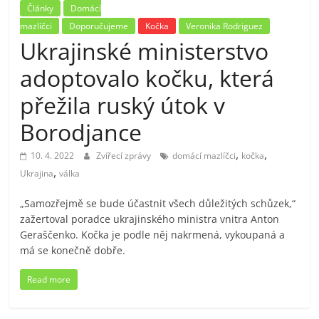
Články
Domácí
mazlíčci
Doporučujeme
Kočka
Veronika Rodriguez
Ukrajinské ministerstvo
adoptovalo kočku, která
přežila ruský útok v
Borodjance
,
,
10. 4. 2022
Zvířecí zprávy
domácí mazlíčci
kočka
,
Ukrajina
válka
„Samozřejmě se bude účastnit všech důležitých schůzek,“
zažertoval poradce ukrajinského ministra vnitra Anton
Geraščenko. Kočka je podle něj nakrmená, vykoupaná a
má se konečně dobře.
Read more