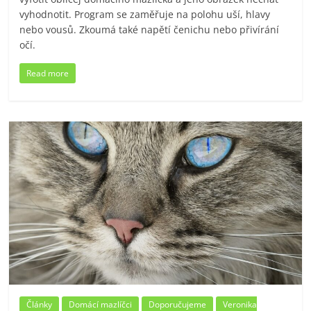
vyhodnotit. Program se zaměřuje na polohu uší, hlavy
nebo vousů. Zkoumá také napětí čenichu nebo přivírání
očí.
Read more
Články
Domácí mazlíčci
Doporučujeme
Veronika