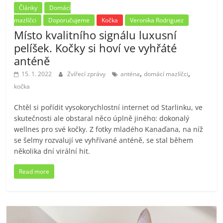
Články
Domácí
mazlíčci
Doporučujeme
Kočka
Veronika Rodriguez
Místo kvalitního signálu luxusní
pelíšek. Kočky si hoví ve vyhřáté
anténě
,
,
15. 1. 2022
Zvířecí zprávy
anténa
domácí mazlíčci
kočka
Chtěl si pořídit vysokorychlostní internet od Starlinku, ve
skutečnosti ale obstaral něco úplně jiného: dokonalý
wellnes pro své kočky. Z fotky mladého Kanaďana, na níž
se šelmy rozvalují ve vyhřívané anténě, se stal během
několika dní virální hit.
Read more