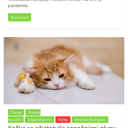
pandemie.
Read more
Články
Domácí
mazlíčci
Doporučujeme
Kočka
Veronika Rodriguez
Kočka se přiotrávila sopečnými plyny.