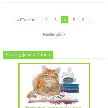
« Předchozí
2
3
4
5
6
...
Následující »
Povídky Josefa Dubna