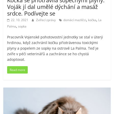
Voják jí dal umělé dýchání a masáž
srdce. Podívejte se
,
,
22. 10. 2021
Zvířecí zprávy
domácí mazlíčci
kočka
La
,
Palma
sopka
Pracovník Vojenské pohotovostní jednotky se stal v úterý
hrdinou, když zachránil kočku přiotrávenou toxickými
plyny a popelem ze sopky na ostrově La Palma. Teď je
zvíře v péči veterinářů a zachránce se ho chystá
adoptovat.
Read more