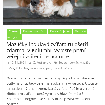
Články
Domácí mazlíčci
Doporučujeme
Veronika
Rodriguez
Mazlíčky i toulavá zvířata tu ošetří
zdarma. V Kolumbii vyroste první
veřejná zvířecí nemocnice
,
,
10. 11. 2021
Zvířecí zprávy
Bogotá
domácí mazlíčci
,
,
,
,
kočka
Kolumbie
nemocnice
pes
toulavá zvířata
Ošetří zlomené tlapky i řezné rány. Psy a kočky, které se
ocitly na ulici, tady veterináři odčerví a vykastrují. Útočiště
tu najdou i týraná a zneužívaná zvířata. Řeč je o veřejné
klinice pro zvířata, která vyroste v hlavním městě
Kolumbie – Bogotě. Své služby bude poskytovat zcela
zdarma.