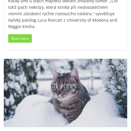
Kočky umí u svých majitelů odhalit zhoubný tumor. „Cítí
totiž pach nekrózy, která vzniká při nedostatečném
cévním zásobení rychle rostoucího nádoru,“ vysvětluje
italský patolog Luca Roncati z University of Modena and
Reggio Emilia.
Read more