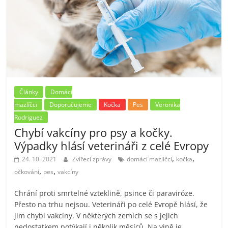
Články
Domácí
mazlíčci
Doporučujeme
Kočka
Pes
Veronika
Rodriguez
Chybí vakcíny pro psy a kočky.
Výpadky hlásí veterináři z celé Evropy
,
,
24. 10. 2021
Zvířecí zprávy
domácí mazlíčci
kočka
,
,
očkování
pes
vakcíny
Chrání proti smrtelné vzteklině, psince či paraviróze.
Přesto na trhu nejsou. Veterináři po celé Evropě hlásí, že
jim chybí vakcíny. V některých zemích se s jejich
nedostatkem potýkají i několik měsíců. Na vině je