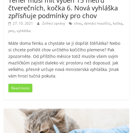
Teriér musí mít výběh 15 metrů
čtverečních, kočka 6. Nová vyhláška
zpřísňuje podmínky pro chov
,
,
,
27. 10. 2021
Zvířecí zprávy
chov
domácí mazlíčci
kočka
,
pes
vyhláška
Máte doma fenku a chystáte se jí dopřát štěňátka? Nebo
si chcete pořídit chov určitého kočičího plemene? Pak
zpozorněte. Od příštího měsíce totiž musíte všem svým
mazlíčkům zajistit daleko víc prostoru než doposud. Jak
velkého, přesně určuje nová ministerská vyhláška. Jinak
vám hrozí tučná pokuta.
Read more