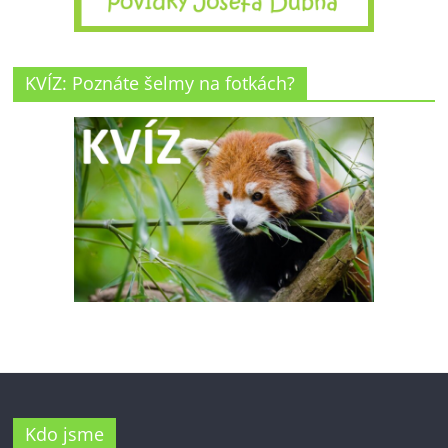
KVÍZ: Poznáte šelmy na fotkách?
Kdo jsme