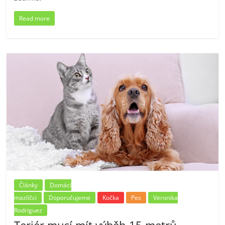
Read more
Články
Domácí
mazlíčci
Doporučujeme
Kočka
Pes
Veronika
Rodriguez