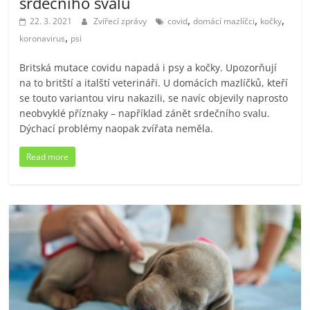
srdečního svalu
,
,
,
22. 3. 2021
Zvířecí zprávy
covid
domácí mazlíčci
kočky
,
koronavirus
psi
Britská mutace covidu napadá i psy a kočky. Upozorňují
na to britští a italští veterináři. U domácích mazlíčků, kteří
se touto variantou viru nakazili, se navíc objevily naprosto
neobvyklé příznaky – například zánět srdečního svalu.
Dýchací problémy naopak zvířata neměla.
Read more