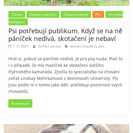
Články
Domácí mazlíčci
Doporučujeme
Pes
Veronika
Rodriguez
Psi potřebují publikum. Když se na ně
páníček nedívá, skotačení je nebaví
,
1. 3. 2021
Zvířecí zprávy
domácí mazlíčci
pes
Hrát si, pokud se páníček nedívá, je pro psy nuda. Platí to
i v případě, že má mazlíček ke skotačení dalšího
čtyřnohého kamaráda. Zjistila to specialistka na chování
zvířat Lindsay Mehrkamová z Monmouth University. Psi
jsou podle ní v tomto jako děti: potřebují pozornost svých
chovatelů.
Read more