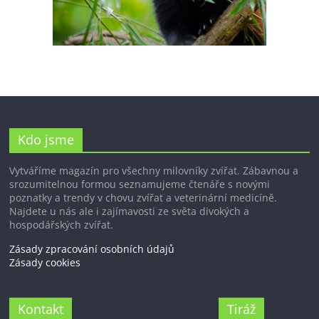
Kdo jsme
Vytváříme magazín pro všechny milovníky zvířat. Zábavnou a
srozumitelnou formou seznamujeme čtenáře s novými
poznatky a trendy v chovu zvířat a veterinární medicíně.
Najdete u nás ale i zajímavosti ze světa divokých a
hospodářských zvířat.
Zásady zpracování osobních údajů
Zásady cookies
Kontakt
Tiráž