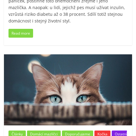
páníček, postihne toto onemocnění zřejmě i jeho
mazlíčka. A naopak: u lidí, jejichž pes musí užívat inzulin,
vzrůstá riziko diabetu až o 38 procent. Sdílí totiž stejnou
domácnost i stejný životní styl.
Read more
Články
Domácí mazlíčci
Doporučujeme
Kočka
Ostatní