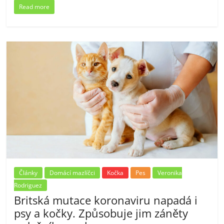
Read more
Články
Domácí mazlíčci
Kočka
Pes
Veronika
Rodriguez
Britská mutace koronaviru napadá i
psy a kočky. Způsobuje jim záněty