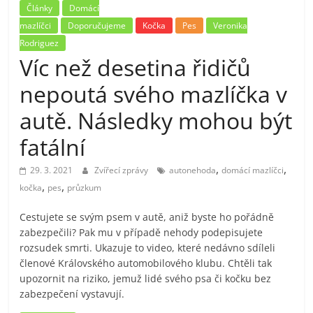
Články
Domácí
mazlíčci
Doporučujeme
Kočka
Pes
Veronika
Rodriguez
Víc než desetina řidičů
nepoutá svého mazlíčka v
autě. Následky mohou být
fatální
,
,
29. 3. 2021
Zvířecí zprávy
autonehoda
domácí mazlíčci
,
,
kočka
pes
průzkum
Cestujete se svým psem v autě, aniž byste ho pořádně
zabezpečili? Pak mu v případě nehody podepisujete
rozsudek smrti. Ukazuje to video, které nedávno sdíleli
členové Královského automobilového klubu. Chtěli tak
upozornit na riziko, jemuž lidé svého psa či kočku bez
zabezpečení vystavují.