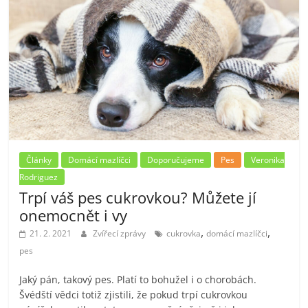
Články
Domácí mazlíčci
Doporučujeme
Pes
Veronika
Rodriguez
Trpí váš pes cukrovkou? Můžete jí
onemocnět i vy
,
,
21. 2. 2021
Zvířecí zprávy
cukrovka
domácí mazlíčci
pes
Jaký pán, takový pes. Platí to bohužel i o chorobách.
Švédští vědci totiž zjistili, že pokud trpí cukrovkou