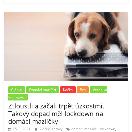
Články
Domácí mazlíčci
Kočka
Pes
Veronika
Rodriguez
Ztloustli a začali trpět úzkostmi.
Takový dopad měl lockdown na
domácí mazlíčky
,
,
15. 3. 2021
Zvířecí zprávy
domácí mazlíčci
lockdown