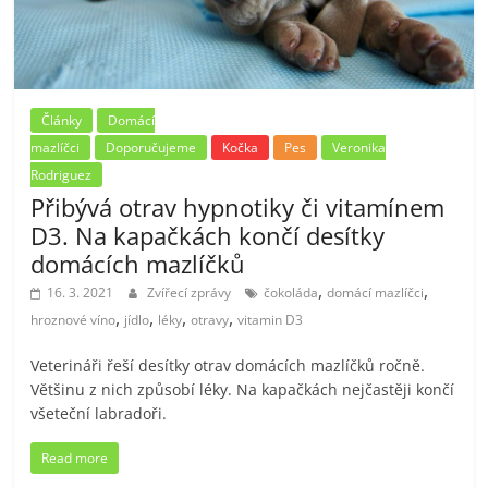
Články
Domácí
mazlíčci
Doporučujeme
Kočka
Pes
Veronika
Rodriguez
Přibývá otrav hypnotiky či vitamínem
D3. Na kapačkách končí desítky
domácích mazlíčků
,
,
16. 3. 2021
Zvířecí zprávy
čokoláda
domácí mazlíčci
,
,
,
,
hroznové víno
jídlo
léky
otravy
vitamin D3
Veterináři řeší desítky otrav domácích mazlíčků ročně.
Většinu z nich způsobí léky. Na kapačkách nejčastěji končí
všeteční labradoři.
Read more