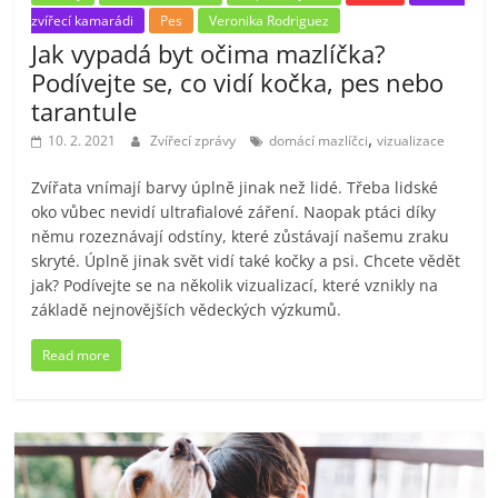
zvířecí kamarádi
Pes
Veronika Rodriguez
Jak vypadá byt očima mazlíčka?
Podívejte se, co vidí kočka, pes nebo
tarantule
,
10. 2. 2021
Zvířecí zprávy
domácí mazlíčci
vizualizace
Zvířata vnímají barvy úplně jinak než lidé. Třeba lidské
oko vůbec nevidí ultrafialové záření. Naopak ptáci díky
němu rozeznávají odstíny, které zůstávají našemu zraku
skryté. Úplně jinak svět vidí také kočky a psi. Chcete vědět
jak? Podívejte se na několik vizualizací, které vznikly na
základě nejnovějších vědeckých výzkumů.
Read more