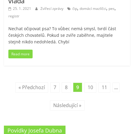
vláda
,
,
,
25. 1. 2021
Zvířecí zprávy
čip
domácí mazlíčci
pes
registr
Nechat očipovat psa? To vůbec nemá smysl, tvrdí část
českých chovatelů. Pokud se zvíře zaběhne, majitele
stejně nikdo nedohledá. Chybí
Read more
« Předchozí
7
8
9
10
11
...
Následující »
Povídky Josefa Dubna