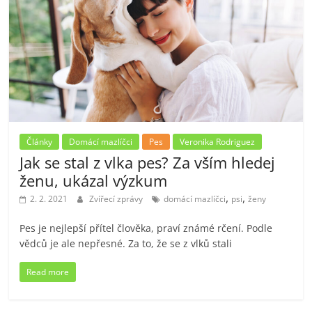
Články
Domácí mazlíčci
Pes
Veronika Rodriguez
Jak se stal z vlka pes? Za vším hledej
ženu, ukázal výzkum
,
,
2. 2. 2021
Zvířecí zprávy
domácí mazlíčci
psi
ženy
Pes je nejlepší přítel člověka, praví známé rčení. Podle
vědců je ale nepřesné. Za to, že se z vlků stali
Read more