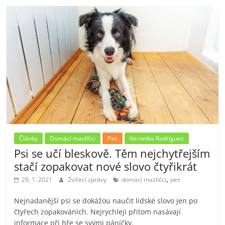
Články
Domácí mazlíčci
Pes
Veronika Rodriguez
Psi se učí bleskově. Těm nejchytřejším
stačí zopakovat nové slovo čtyřikrát
,
29. 1. 2021
Zvířecí zprávy
domácí mazlíčci
pes
Nejnadanější psi se dokážou naučit lidské slovo jen po
čtyřech zopakováních. Nejrychleji přitom nasávají
informace při hře se svými páníčky.